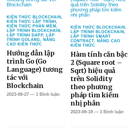
KIẾN THỨC BLOCKCHAIN
,
KIẾN THỨC LẬP TRÌNH
,
KIẾN THỨC PHẦN MỀM
,
KIẾN THỨC BLOCKCHAIN
,
LẬP TRÌNH BLOCKCHAIN
,
LẬP TRÌNH BLOCKCHAIN
,
LẬP TRÌNH DAPP
,
LẬP
LẬP TRÌNH SMART
TRÌNH GOLANG
,
NÂNG
CONTRACT
,
NÂNG CAO
CAO KIẾN THỨC
KIẾN THỨC
Hướng dẫn lập
Hàm tính căn bậc
trình Go (Go
2 (Square root –
Language) tương
Sqrt) hiệu quả
tác với
trên Solidity
Blockchain
theo phương
pháp tìm kiếm
2023-09-27
—
1 Bình luận
nhị phân
2023-09-18
—
1 Bình luận