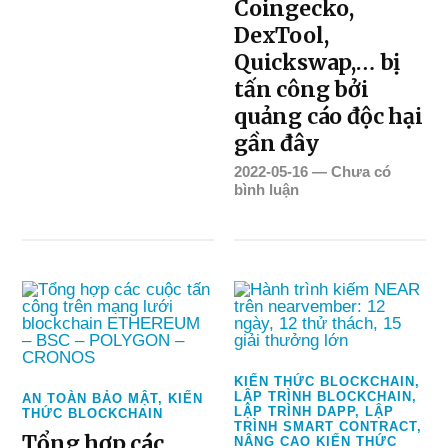
Coingecko,
DexTool,
Quickswap,… bị
tấn công bởi
quảng cáo độc hại
gần đây
2022-05-16
—
Chưa có
bình luận
KIẾN THỨC BLOCKCHAIN
,
LẬP TRÌNH BLOCKCHAIN
,
AN TOÀN BẢO MẬT
,
KIẾN
LẬP TRÌNH DAPP
,
LẬP
THỨC BLOCKCHAIN
TRÌNH SMART CONTRACT
,
Tổng hợp các
NÂNG CAO KIẾN THỨC