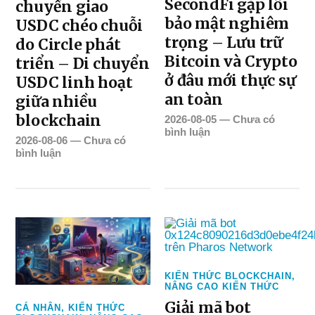
SecondFi gặp lỗi
chuyển giao
bảo mật nghiêm
USDC chéo chuỗi
trọng – Lưu trữ
do Circle phát
Bitcoin và Crypto
triển – Di chuyển
ở đâu mới thực sự
USDC linh hoạt
an toàn
giữa nhiều
blockchain
2026-08-05
—
Chưa có
bình luận
2026-08-06
—
Chưa có
bình luận
KIẾN THỨC BLOCKCHAIN
,
NÂNG CAO KIẾN THỨC
Giải mã bot
CÁ NHÂN
,
KIẾN THỨC