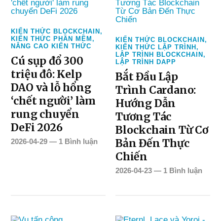
KIẾN THỨC BLOCKCHAIN
,
KIẾN THỨC PHẦN MỀM
,
KIẾN THỨC BLOCKCHAIN
,
NÂNG CAO KIẾN THỨC
KIẾN THỨC LẬP TRÌNH
,
LẬP TRÌNH BLOCKCHAIN
,
Cú sụp đổ 300
LẬP TRÌNH DAPP
triệu đô: Kelp
Bắt Đầu Lập
DAO và lỗ hổng
Trình Cardano:
‘chết người’ làm
Hướng Dẫn
rung chuyển
Tương Tác
DeFi 2026
Blockchain Từ Cơ
Bản Đến Thực
2026-04-29
—
1 Bình luận
Chiến
2026-04-23
—
1 Bình luận