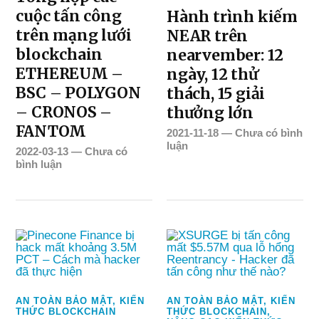
cuộc tấn công
Hành trình kiếm
trên mạng lưới
NEAR trên
blockchain
nearvember: 12
ETHEREUM –
ngày, 12 thử
BSC – POLYGON
thách, 15 giải
– CRONOS –
thưởng lớn
FANTOM
2021-11-18
—
Chưa có bình
luận
2022-03-13
—
Chưa có
bình luận
AN TOÀN BẢO MẬT
,
KIẾN
AN TOÀN BẢO MẬT
,
KIẾN
THỨC BLOCKCHAIN
THỨC BLOCKCHAIN
,