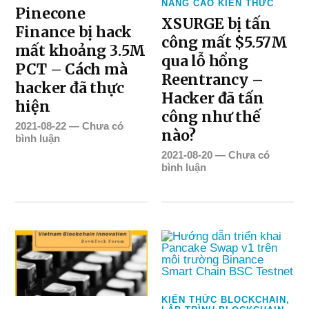
NÂNG CAO KIẾN THỨC
Pinecone
XSURGE bị tấn
Finance bị hack
công mất $5.57M
mất khoảng 3.5M
qua lỗ hổng
PCT – Cách mà
Reentrancy –
hacker đã thực
Hacker đã tấn
hiện
công như thế
2021-08-22
—
Chưa có
nào?
bình luận
2021-08-20
—
Chưa có
bình luận
KIẾN THỨC BLOCKCHAIN
,