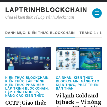
LAPTRINHBLOCKCHAIN
Chia sẻ kiến thức về Lập Trình Blockchain
DANH MỤC:
KIẾN THỨC BLOCKCHAIN
TRANG 1
/
1
KIẾN THỨC BLOCKCHAIN
,
CÁ NHÂN
,
KIẾN THỨC
KIẾN THỨC LẬP TRÌNH
,
BLOCKCHAIN
,
NÂNG CAO
KIẾN THỨC PHẦN MỀM
,
KIẾN THỨC
,
PHÁT TRIỂN
LẬP TRÌNH BLOCKCHAIN
,
BẢN THÂN
LẬP TRÌNH NODEJS
,
Ví lạnh Coldcard
NÂNG CAO KIẾN THỨC
bị hack – Ví nóng
CCTP: Giao thức