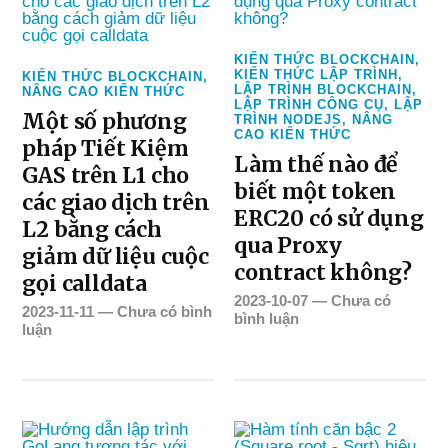
KIẾN THỨC BLOCKCHAIN
,
KIẾN THỨC LẬP TRÌNH
,
KIẾN THỨC BLOCKCHAIN
,
LẬP TRÌNH BLOCKCHAIN
,
NÂNG CAO KIẾN THỨC
LẬP TRÌNH CÔNG CỤ
,
LẬP
Một số phương
TRÌNH NODEJS
,
NÂNG
CAO KIẾN THỨC
pháp Tiết Kiệm
Làm thế nào để
GAS trên L1 cho
biết một token
các giao dịch trên
ERC20 có sử dụng
L2 bằng cách
qua Proxy
giảm dữ liệu cuộc
contract không?
gọi calldata
2023-10-07
—
Chưa có
2023-11-11
—
Chưa có bình
bình luận
luận