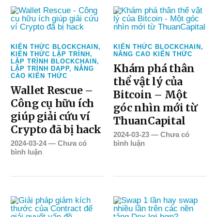
KIẾN THỨC BLOCKCHAIN
,
KIẾN THỨC BLOCKCHAIN
,
KIẾN THỨC LẬP TRÌNH
,
NÂNG CAO KIẾN THỨC
LẬP TRÌNH BLOCKCHAIN
,
Khám phá thân
LẬP TRÌNH DAPP
,
NÂNG
CAO KIẾN THỨC
thể vật lý của
Wallet Rescue –
Bitcoin – Một
Công cụ hữu ích
góc nhìn mới từ
giúp giải cứu ví
ThuanCapital
Crypto đã bị hack
2024-03-23
—
Chưa có
2024-03-24
—
Chưa có
bình luận
bình luận