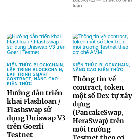
luận
KIẾN THỨC BLOCKCHAIN
,
KIẾN THỨC BLOCKCHAIN
,
LẬP TRÌNH BLOCKCHAIN
,
NÂNG CAO KIẾN THỨC
LẬP TRÌNH SMART
Thông tin về
CONTRACT
,
NÂNG CAO
KIẾN THỨC
contract, token
Hướng dẫn triển
một số Dex tự xây
khai Flashloan /
dựng
Flashswap sử
(PancakeSwap,
dụng Uniswap V3
HeraSwap) trên
trên Goerli
môi trường
Testnet
Testnet theo cơ