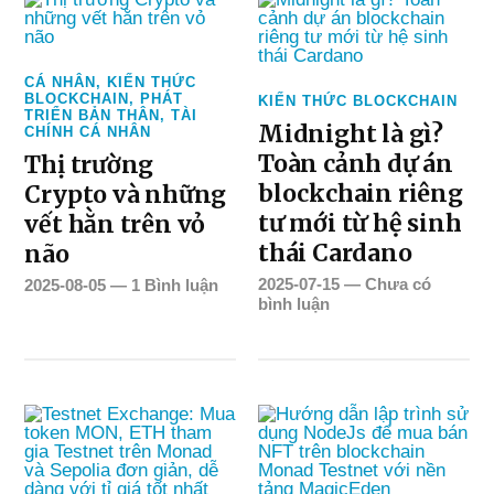
CÁ NHÂN
,
KIẾN THỨC
BLOCKCHAIN
,
PHÁT
KIẾN THỨC BLOCKCHAIN
TRIỂN BẢN THÂN
,
TÀI
Midnight là gì?
CHÍNH CÁ NHÂN
Toàn cảnh dự án
Thị trường
blockchain riêng
Crypto và những
tư mới từ hệ sinh
vết hằn trên vỏ
thái Cardano
não
2025-07-15
—
Chưa có
2025-08-05
—
1 Bình luận
bình luận