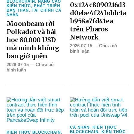
BLOCKCHAIN
,
NÂNG CAO
0x124c8090216d3
KIẾN THỨC
,
PHÁT TRIỂN
BẢN THÂN
,
TÀI CHÍNH CÁ
d0ebe4f24bddc1a
NHÂN
b958a7fd41ea
Moonbeam rời
trên Pharos
Polkadot và bài
Network
học 80.000 USD
2026-07-15
—
Chưa có
mà mình không
bình luận
bao giờ quên
2026-07-15
—
Chưa có
bình luận
CÁ NHÂN
,
KIẾN THỨC
BLOCKCHAIN
,
KIẾN THỨC
KIẾN THỨC BLOCKCHAIN
,