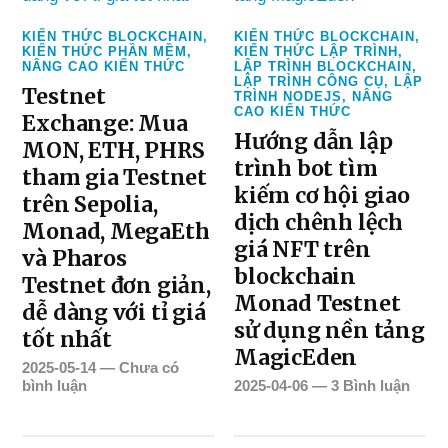
KIẾN THỨC BLOCKCHAIN
,
KIẾN THỨC BLOCKCHAIN
,
KIẾN THỨC PHẦN MỀM
,
KIẾN THỨC LẬP TRÌNH
,
NÂNG CAO KIẾN THỨC
LẬP TRÌNH BLOCKCHAIN
,
LẬP TRÌNH CÔNG CỤ
,
LẬP
Testnet
TRÌNH NODEJS
,
NÂNG
CAO KIẾN THỨC
Exchange: Mua
Hướng dẫn lập
MON, ETH, PHRS
trình bot tìm
tham gia Testnet
kiếm cơ hội giao
trên Sepolia,
dịch chênh lệch
Monad, MegaEth
giá NFT trên
và Pharos
blockchain
Testnet đơn giản,
Monad Testnet
dễ dàng với tỉ giá
sử dụng nền tảng
tốt nhất
MagicEden
2025-05-14
—
Chưa có
bình luận
2025-04-06
—
3 Bình luận