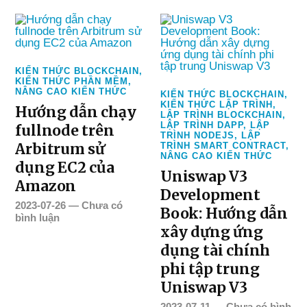
KIẾN THỨC BLOCKCHAIN
,
KIẾN THỨC PHẦN MỀM
,
NÂNG CAO KIẾN THỨC
KIẾN THỨC BLOCKCHAIN
,
KIẾN THỨC LẬP TRÌNH
,
Hướng dẫn chạy
LẬP TRÌNH BLOCKCHAIN
,
LẬP TRÌNH DAPP
,
LẬP
fullnode trên
TRÌNH NODEJS
,
LẬP
Arbitrum sử
TRÌNH SMART CONTRACT
,
NÂNG CAO KIẾN THỨC
dụng EC2 của
Uniswap V3
Amazon
Development
2023-07-26
—
Chưa có
Book: Hướng dẫn
bình luận
xây dựng ứng
dụng tài chính
phi tập trung
Uniswap V3
2023-07-11
—
Chưa có bình