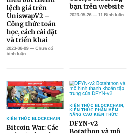
bạn trên website
lệch giá trên
UniswapV2 –
2023-05-26
—
11 Bình luận
Công thức toán
học, cách cài đặt
và triển khai
2023-06-09
—
Chưa có
bình luận
KIẾN THỨC BLOCKCHAIN
,
KIẾN THỨC PHẦN MỀM
,
NÂNG CAO KIẾN THỨC
KIẾN THỨC BLOCKCHAIN
DFYN-v2
Bitcoin War: Các
Botathon và mô