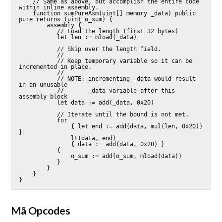
    // Same as above, but accomplish the entire code 
within inline assembly.

    function sumPureAsm(uint[] memory _data) public 
pure returns (uint o_sum) {

        assembly {

           // Load the length (first 32 bytes)

           let len := mload(_data)

           // Skip over the length field.

           //

           // Keep temporary variable so it can be 
incremented in place.

           //

           // NOTE: incrementing _data would result 
in an unusable

           //       _data variable after this 
assembly block

           let data := add(_data, 0x20)

           // Iterate until the bound is not met.

           for

               { let end := add(data, mul(len, 0x20)) 
}

               lt(data, end)

               { data := add(data, 0x20) }

           {

               o_sum := add(o_sum, mload(data))

           }

        }

    }

}
Mã Opcodes