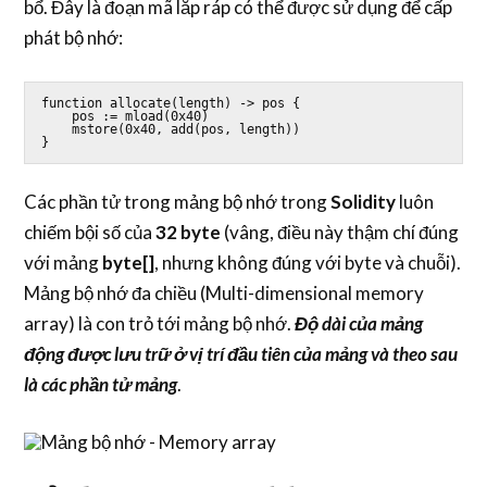
bổ. Đây là đoạn mã lắp ráp có thể được sử dụng để cấp
phát bộ nhớ:
function allocate(length) -> pos {

    pos := mload(0x40)

    mstore(0x40, add(pos, length))

}
Các phần tử trong mảng bộ nhớ trong
Solidity
luôn
chiếm bội số của
32 byte
(vâng, điều này thậm chí đúng
với mảng
byte[]
, nhưng không đúng với byte và chuỗi).
Mảng bộ nhớ đa chiều (Multi-dimensional memory
array) là con trỏ tới mảng bộ nhớ.
Độ dài của mảng
động được lưu trữ ở vị trí đầu tiên của mảng và theo sau
là các phần tử mảng
.