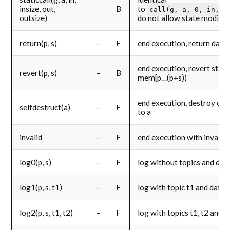
insize, out,
B
to
call(g, a, 0, in, i
outsize)
do not allow state modific
return(p, s)
–
F
end execution, return dat
end execution, revert state
revert(p, s)
–
B
mem[p…(p+s))
end execution, destroy cur
selfdestruct(a)
–
F
to a
invalid
–
F
end execution with invalid 
log0(p, s)
–
F
log without topics and da
log1(p, s, t1)
–
F
log with topic t1 and data
log2(p, s, t1, t2)
–
F
log with topics t1, t2 and