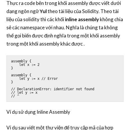
Thực ra code bên trong khối assembly được viết dưới
dạng ngôn ngữ
Yul
theo tài liệu của Solidity. Theo tài
liệu của solidity thì các khối
inline assembly
không chia
sẻ các namespace với nhau. Nghĩa là chúng ta không
thể gọi biến được định nghĩa trong một khối assembly
trong một khối assembly khác được .
assembly {

    let x := 2

}

assembly {

    let y := x // Error

}

// DeclarationError: identifier not found

// let y := x

// ^
Ví dụ sử dụng Inline Assembly
Ví dụ sau viết một thư viện để truy cập mã của hợp