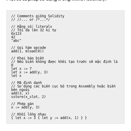
// Comments giống Solidity

// //... or /*...*/

// Hằng số: literals

// Tối đa lên 32 kí tự

0x123

42

"abc"

// Gọi hàm opcode

add(1, mload(0))

// Khai báo biến

// Nếu biến không được khởi tạo trước sẽ mặc định là 
0

let x := 7

let x := add(y, 3)

let x

// Mã định danh

// Sử dụng các biến cục bộ trong Assembly hoặc biến 
bên ngoài

add(3, x)

sstore(x_slot, 2)

// Phép gán

x := add(y, 3)

// Khối lồng nhau

{ let x := 3 { let y := add(x, 1) } }