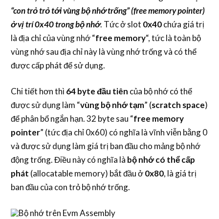
“con trỏ trỏ tới vùng bộ nhớ trống” (free memory pointer)
ở vị trí 0x40 trong bộ nhớ
. Tức ở slot
0x40
chứa giá trị
là địa chỉ của vùng nhớ “
free memory
“, tức là toàn bộ
vùng nhớ sau địa chỉ này là vùng nhớ trống và có thể
được cấp phát để sử dụng.
Chi tiết hơn thì
64 byte đầu tiên
của bộ nhớ có thể
được sử dụng làm “
vùng bộ nhớ tạm
” (
scratch space
)
để phân bổ ngắn hạn. 32 byte sau “
free memory
pointer
” (tức địa chỉ 0x60) có nghĩa là vĩnh viễn bằng 0
và được sử dụng làm giá trị ban đầu cho mảng bộ nhớ
động trống. Điều này có nghĩa là
bộ nhớ có thể cấp
phát
(allocatable memory) bắt đầu ở
0x80
, là giá trị
ban đầu của con trỏ bộ nhớ trống.