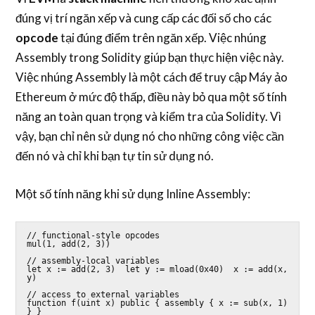
đúng vị trí ngăn xếp và cung cấp các đối số cho các
opcode
tại đúng điểm trên ngăn xếp. Việc nhúng
Assembly trong Solidity giúp bạn thực hiện việc này.
Việc nhúng Assembly là một cách để truy cập Máy ảo
Ethereum ở mức độ thấp, điều này bỏ qua một số tính
năng an toàn quan trọng và kiểm tra của Solidity. Vì
vậy, bạn chỉ nên sử dụng nó cho những công việc cần
đến nó và chỉ khi bạn tự tin sử dụng nó.
Một số tính năng khi sử dụng Inline Assembly:
// functional-style opcodes

mul(1, add(2, 3))

// assembly-local variables

let x := add(2, 3)  let y := mload(0x40)  x := add(x, 
y)

// access to external variables

function f(uint x) public { assembly { x := sub(x, 1) 
} }
