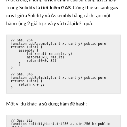
trong Solidity là
tiết kiệm
GAS
. Cùng thử so sanh
gas
cost
giữa Solidity và Assembly bằng cách tạo một
hàm cộng 2 giá trị x và y và trả lại kết quả.
// Gas: 254

function addAssembly(uint x, uint y) public pure 
returns (uint) {

    assembly {

        let result := add(x, y)

        mstore(0x0, result)

        return(0x0, 32)

    }

}

// Gas: 346

function addSolidity(uint x, uint y) public pure 
returns (uint) {

    return x + y;

}
Một ví dụ khác là sử dụng hàm để hash:
// Gas: 313

function solidityHash(uint256 a, uint256 b) public 