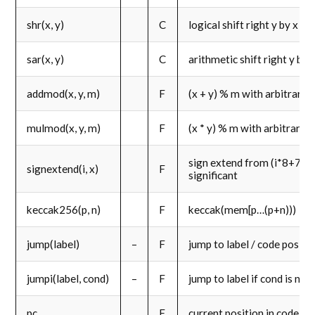
shr(x, y)
C
logical shift right y by x bit
sar(x, y)
C
arithmetic shift right y by x
addmod(x, y, m)
F
(x + y) % m with arbitrary 
mulmod(x, y, m)
F
(x * y) % m with arbitrary 
sign extend from (i*8+7)th
signextend(i, x)
F
significant
keccak256(p, n)
F
keccak(mem[p…(p+n)))
jump(label)
–
F
jump to label / code positi
jumpi(label, cond)
–
F
jump to label if cond is no
pc
F
current position in code