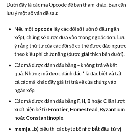
Dưới đây là các mã Opcode để bạn tham khảo. Bạn cần
lưu ý một số vấn đề sau:
Nếu một
opcode
lấy các đối số (luôn ở đầu ngăn
xếp), chúng sẽ được đưa vào trong ngoặc đơn. Lưu
ý rằng thứ tự của các đối số có thể được đảo ngược
theo kiểu phi chức năng (được giải thích bên dưới).
Các mã được đánh dấu bằng
–
không trả về kết
quả. Những mã được đánh dấu
*
là đặc biệt và tất
cả các mã khác đẩy giá trị trả về của chúng vào
ngăn xếp.
Các mã được đánh dấu bằng
F, H, B
hoặc
C
lần lượt
xuất hiện kể từ
Frontier
,
Homestead
,
Byzantium
hoặc
Constantinople
.
mem[a…b)
biểu thị các byte bộ nhớ
bắt đầu từ vị