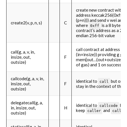
create new contract with 
address keccak256(0xff . t
(p+n))) and send v wei and 
create2(v, p, n, s)
C
where
is a 8 byte va
0xff
contract’s address as a 20
endian 256-bit value
call contract at address a
call(g, a, v, in,
(in+insize)) providing g ga
insize, out,
F
mem[out…(out+outsize)) ret
outsize)
of gas) and 1 on success
callcode(g, a, v, in,
identical to
but only
call
insize, out,
F
stay in the context of the 
outsize)
delegatecall(g, a,
identical to
but
callcode
in, insize, out,
H
keep
and
caller
callva
outsize)
staticcall(g, a, in,
identical