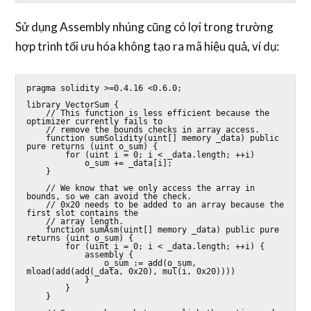
Sử dụng Assembly nhúng cũng có lợi trong trường
hợp trình tối ưu hóa không tạo ra mã hiệu quả, ví dụ:
pragma solidity >=0.4.16 <0.6.0;

library VectorSum {

    // This function is less efficient because the 
optimizer currently fails to

    // remove the bounds checks in array access.

    function sumSolidity(uint[] memory _data) public 
pure returns (uint o_sum) {

        for (uint i = 0; i < _data.length; ++i)

            o_sum += _data[i];

    }

    // We know that we only access the array in 
bounds, so we can avoid the check.

    // 0x20 needs to be added to an array because the 
first slot contains the

    // array length.

    function sumAsm(uint[] memory _data) public pure 
returns (uint o_sum) {

        for (uint i = 0; i < _data.length; ++i) {

            assembly {

                o_sum := add(o_sum, 
mload(add(add(_data, 0x20), mul(i, 0x20))))

            }

        }

    }
