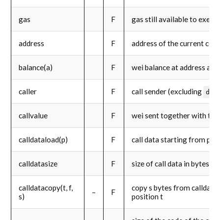
gas
F
gas still available to execu
address
F
address of the current con
balance(a)
F
wei balance at address a
caller
F
call sender (excluding
del
callvalue
F
wei sent together with the 
calldataload(p)
F
call data starting from pos
calldatasize
F
size of call data in bytes
calldatacopy(t, f,
copy s bytes from calldata 
–
F
s)
position t