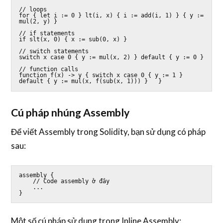
// loops

for { let i := 0 } lt(i, x) { i := add(i, 1) } { y := 
mul(2, y) }

// if statements

if slt(x, 0) { x := sub(0, x) }

// switch statements

switch x case 0 { y := mul(x, 2) } default { y := 0 }

// function calls

function f(x) -> y { switch x case 0 { y := 1 } 
default { y := mul(x, f(sub(x, 1))) }   }
Cú pháp nhúng Assembly
Để viết Assembly trong Solidity, bạn sử dụng có pháp
sau:
assembly {

    // Code assembly ở đây

    ...

}
Một số cú pháp sử dụng trong Inline Assembly: