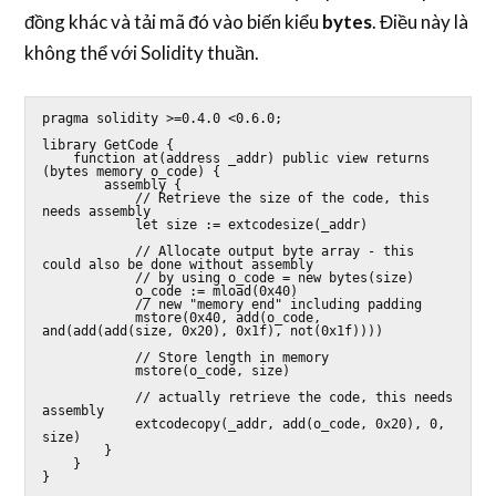
đồng khác và tải mã đó vào biến kiểu
bytes
. Điều này là
không thể với Solidity thuần.
pragma solidity >=0.4.0 <0.6.0;

library GetCode {

    function at(address _addr) public view returns 
(bytes memory o_code) {

        assembly {

            // Retrieve the size of the code, this 
needs assembly

            let size := extcodesize(_addr)

            // Allocate output byte array - this 
could also be done without assembly

            // by using o_code = new bytes(size)

            o_code := mload(0x40)

            // new "memory end" including padding

            mstore(0x40, add(o_code, 
and(add(add(size, 0x20), 0x1f), not(0x1f))))

            // Store length in memory

            mstore(o_code, size)

            // actually retrieve the code, this needs 
assembly

            extcodecopy(_addr, add(o_code, 0x20), 0, 
size)

        }

    }

}