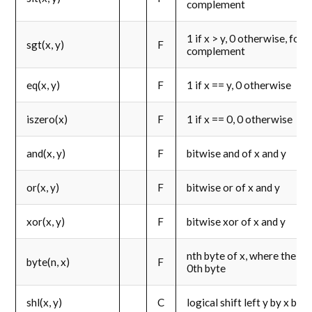
complement
1 if x > y, 0 otherwise, for
sgt(x, y)
F
complement
eq(x, y)
F
1 if x == y, 0 otherwise
iszero(x)
F
1 if x == 0, 0 otherwise
and(x, y)
F
bitwise and of x and y
or(x, y)
F
bitwise or of x and y
xor(x, y)
F
bitwise xor of x and y
nth byte of x, where the mo
byte(n, x)
F
0th byte
shl(x, y)
C
logical shift left y by x bits