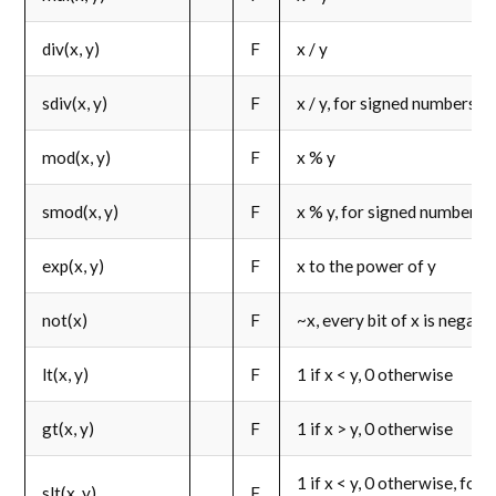
div(x, y)
F
x / y
sdiv(x, y)
F
x / y, for signed numbers 
mod(x, y)
F
x % y
smod(x, y)
F
x % y, for signed numbers 
exp(x, y)
F
x to the power of y
not(x)
F
~x, every bit of x is negate
lt(x, y)
F
1 if x < y, 0 otherwise
gt(x, y)
F
1 if x > y, 0 otherwise
1 if x < y, 0 otherwise, for
slt(x, y)
F