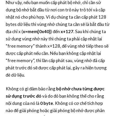
Như vậy, nếu bạn muốn cấp phát bộ nhớ, chỉ cần sử
dụng bộ nhớ bắt đầu từ nơi con trỏ này trỏ tới và cập
nhật nó cho phù hợp. Ví dụ chúng ta cần cấp phát 128
bytes dữ liệu thì vùng nhớ chúng ta cần sẽ là bắt đầu từ
địa chỉ x (
x=mem[0x40]
) đến
x+127
. Sau khi chúng ta
sử dụng vùng nhớ này thì chúng ta phải cập nhật lại
“free memory” thành x+128, để vùng nhớ tiếp theo sẽ
được cấp phát nếu cần. Nếu bạn không cập nhật lại
“free memory”, thì lần cấp phát sau, vùng nhớ đã cấp
phát trước đó sẽ được cấp phát lại, gây ra hiện tượng
đè dữ liệu.
Không có gì đảm bảo rằng
bộ nhớ chưa từng được
sử dụng trước đó
và do đó bạn không thể cho rằng
nội dung của nó là
0 byte
. Không có cơ chế tích hợp
nào để giải phóng hoặc giải phóng bộ nhớ được phân