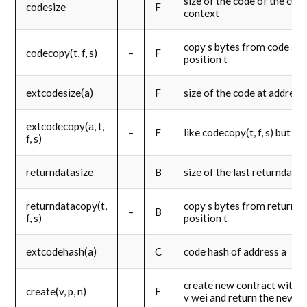
size of the code of the cur
codesize
F
context
copy s bytes from code at 
codecopy(t, f, s)
–
F
position t
extcodesize(a)
F
size of the code at address
extcodecopy(a, t,
–
F
like codecopy(t, f, s) but t
f, s)
returndatasize
B
size of the last returndata
returndatacopy(t,
copy s bytes from returnda
–
B
f, s)
position t
extcodehash(a)
C
code hash of address a
create new contract with 
create(v, p, n)
F
v wei and return the new a