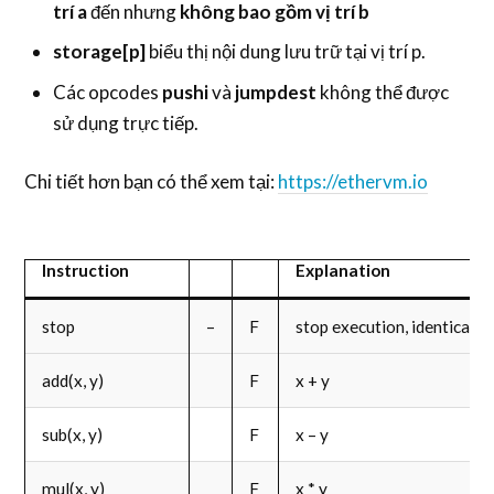
trí a
đến nhưng
không bao gồm vị trí b
storage[p]
biểu thị nội dung lưu trữ tại vị trí p.
Các opcodes
pushi
và
jumpdest
không thể được
sử dụng trực tiếp.
Chi tiết hơn bạn có thể xem tại:
https://ethervm.io
Instruction
Explanation
stop
–
F
stop execution, identical to
add(x, y)
F
x + y
sub(x, y)
F
x – y
mul(x, y)
F
x * y