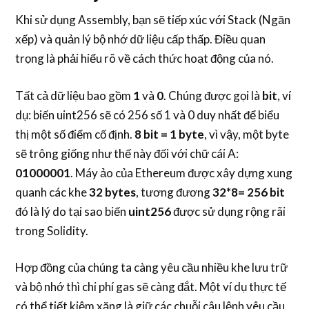
Khi sử dụng Assembly, bạn sẽ tiếp xúc với Stack (Ngăn
xếp) và quản lý bộ nhớ dữ liệu cấp thấp. Điều quan
trọng là phải hiểu rõ về cách thức hoạt động của nó.
Tất cả dữ liệu bao gồm
1
và
0
. Chúng được gọi là
bit
, ví
dụ: biến uint256 sẽ có 256 số 1 và 0 duy nhất để biểu
thị một số điểm cố định.
8 bit = 1 byte
, vì vậy, một byte
sẽ trông giống như thế này đối với chữ cái A:
01000001
. Máy ảo của Ethereum được xây dựng xung
quanh các khe
32 bytes
, tương đương
32*8= 256 bit
đó là lý do tại sao biến
uint256
được sử dụng rộng rãi
trong Solidity.
Hợp đồng của chúng ta càng yêu cầu nhiều khe lưu trữ
và bộ nhớ thì chi phí gas sẽ càng đắt. Một ví dụ thực tế
có thể tiết kiệm xăng là giữ các chuỗi câu lệnh yêu cầu