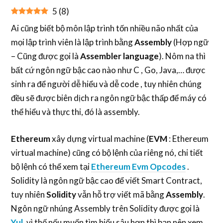
5
(
8
)
Ai cũng biết bộ môn lập trình tốn nhiều não nhất của
mọi lập trình viên là lập trình bằng
Assembly
(Hợp ngữ
– Cũng được gọi là
Assembler language
). Nôm na thì
bất cứ ngôn ngữ bậc cao nào như C , Go, Java,… được
sinh ra để người dễ hiểu và dễ code , tuy nhiên chúng
đều sẽ được biên dịch ra ngôn ngữ bậc thấp để máy có
thể hiểu và thực thi, đó là assembly.
Ethereum
xây dựng virtual machine (
EVM
: Ethereum
virtual machine) cũng có bộ lệnh của riêng nó, chi tiết
bộ lệnh có thể xem tại
Ethereum Evm Opcodes
.
Solidity là ngôn ngữ bậc cao để viết Smart Contract,
tuy nhiên
Solidity
vẫn hỗ trợ viết mã bằng
Assembly
.
Ngôn ngữ nhúng Assembly trên Solidity được gọi là
Yul
, vì thế nếu muốn tìm hiểu sâu hơn thì bạn nên xem