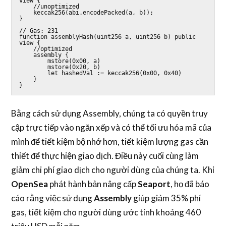
view {

    //unoptimized

    keccak256(abi.encodePacked(a, b));

}

// Gas: 231

function assemblyHash(uint256 a, uint256 b) public 
view {

    //optimized

    assembly {

        mstore(0x00, a)

        mstore(0x20, b)

        let hashedVal := keccak256(0x00, 0x40)

    }

} 
Bằng cách sử dụng Assembly, chúng ta có quyền truy
cập trực tiếp vào ngăn xếp và có thể tối ưu hóa mã của
mình để tiết kiệm bộ nhớ hơn, tiết kiệm lượng gas cần
thiết để thực hiện giao dịch. Điều này cuối cùng làm
giảm chi phí giao dịch cho người dùng của chúng ta. Khi
OpenSea
phát hành bản nâng cấp
Seaport
, họ đã báo
cáo rằng việc sử dụng
Assembly
giúp giảm 35% phí
gas, tiết kiệm cho người dùng ước tính khoảng 460