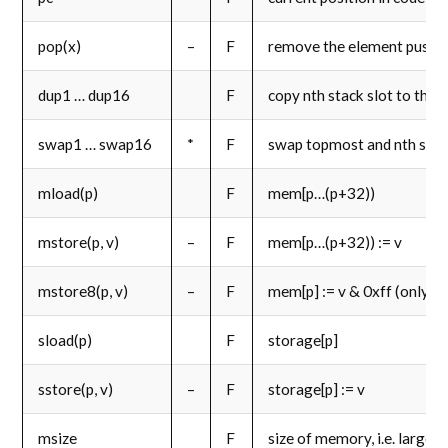
pop(x)
–
F
remove the element pushed
dup1 … dup16
F
copy nth stack slot to the 
swap1 … swap16
*
F
swap topmost and nth stack
mload(p)
F
mem[p…(p+32))
mstore(p, v)
–
F
mem[p…(p+32)) := v
mstore8(p, v)
–
F
mem[p] := v & 0xff (only mo
sload(p)
F
storage[p]
sstore(p, v)
–
F
storage[p] := v
msize
F
size of memory, i.e. large