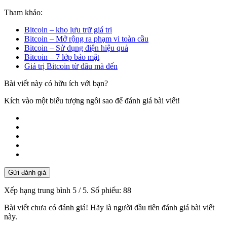
Tham khảo:
Bitcoin – kho lưu trữ giá trị
Bitcoin – Mở rộng ra phạm vi toàn cầu
Bitcoin – Sử dụng điện hiệu quả
Bitcoin – 7 lớp bảo mật
Giá trị Bitcoin từ đâu mà đến
Bài viết này có hữu ích với bạn?
Kích vào một biểu tượng ngôi sao để đánh giá bài viết!
Gửi đánh giá
Xếp hạng trung bình
5
/ 5. Số phiếu:
88
Bài viết chưa có đánh giá! Hãy là người đầu tiên đánh giá bài viết
này.