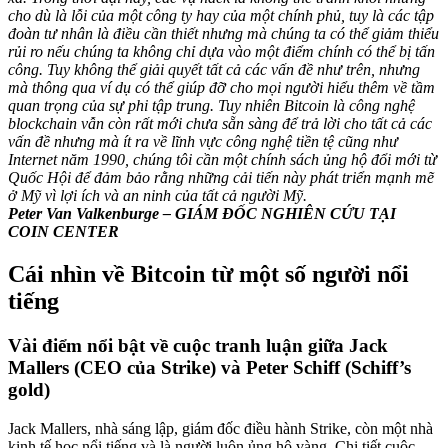
cho dù là lỗi của một công ty hay của một chính phủ, tuy là các tập
đoàn tư nhân là điều cần thiết nhưng mà chúng ta có thể giảm thiểu
rủi ro nếu chúng ta không chỉ dựa vào một điểm chính có thể bị tấn
công. Tuy không thể giải quyết tất cả các vấn đề như trên, nhưng
mà thông qua ví dụ có thể giúp đỡ cho mọi người hiểu thêm về tầm
quan trọng của sự phi tập trung. Tuy nhiên Bitcoin là công nghệ
blockchain vẫn còn rất mới chưa sẵn sàng để trả lời cho tất cả các
vấn đề nhưng mà ít ra về lĩnh vực công nghệ tiền tệ cũng như
Internet năm 1990, chúng tôi cần một chính sách ủng hộ đổi mới từ
Quốc Hội để đảm bảo rằng những cải tiến này phát triển mạnh mẽ
ở Mỹ vì lợi ích và an ninh của tất cả người Mỹ.
Peter Van Valkenburge – GIÁM ĐỐC NGHIÊN CỨU TẠI
COIN CENTER
Cái nhìn về Bitcoin từ một số người nổi
tiếng
Vài điểm nổi bật về cuộc tranh luận giữa Jack
Mallers (CEO của Strike) và Peter Schiff (Schiff’s
gold)
Jack Mallers, nhà sáng lập, giám đốc điều hành Strike, còn một nhà
kinh tế học nổi tiếng và là người luôn ủng hộ vàng. Chi tiết cuộc