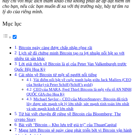
này chỉ với mục đích tham khảo chứ không phải để áp đặt niềm tin
cho bạn, nếu các bạn muốn đi xa với thị trường này, hãy tự tìm ra
lý do của riêng mình
.
Mục lục
Bitcoin ngày càng được chấp nhận rộng rãi
Lịch sử đã chứng minh Bitcoin tạo ra lợi nhuận nổi bật so với
nhiều tài sản khác
Lời giải thích về Bitcoin là gì của Peter Van Valkenburgh trước
Quốc Hội Hoa Kỳ
Cái nhìn về Bitcoin từ một số người nổi tiếng
Vài điểm nổi bật về cuộc tranh luận giữa Jack Mallers (CEO
của Strike) và Peter Schiff (Schiff’s gold)
CEO của MARA, Fred Thiel:Bitcoin là một yếu tố AN NINH
QUỐC GIA cho Hoa Kỳ
Michael Saylor – CEO của MicroStrategy: Bitcoin đã tích
lũy được sức mạnh vật lý lớn nhất, sức mạnh tính toán lớn nhất
và sức mạnh kinh tế lớn nhất
Từ bài viết chuyên đề riêng về Bitcoin của Bloomberg: The
crypto Story
Bài viết “Bitcoin – Kho lưu trữ giá trị” của ThuanCapital
Mạng lưới Bitcoin sẽ ngày càng phát triển bởi vì Bitcoin vận hành