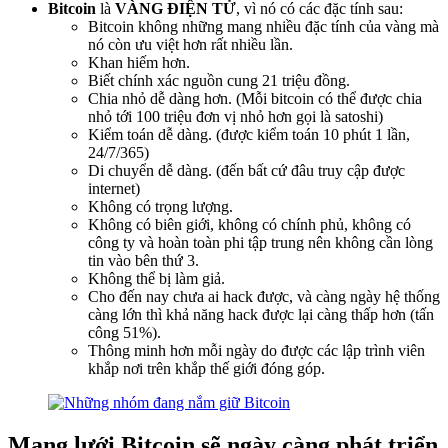
Bitcoin
là
VÀNG ĐIỆN TỬ
, vì nó có các đặc tính sau:
Bitcoin không những mang nhiều đặc tính của vàng mà
nó còn ưu việt hơn rất nhiều lần.
Khan hiếm hơn.
Biết chính xác nguồn cung 21 triệu đồng.
Chia nhỏ dễ dàng hơn. (Mỗi bitcoin có thể được chia
nhỏ tới 100 triệu đơn vị nhỏ hơn gọi là satoshi)
Kiểm toán dễ dàng. (được kiểm toán 10 phút 1 lần,
24/7/365)
Di chuyển dễ dàng. (đến bất cứ đâu truy cập được
internet)
Không có trọng lượng.
Không có biên giới, không có chính phủ, không có
công ty và hoàn toàn phi tập trung nên không cần lòng
tin vào bên thứ 3.
Không thể bị làm giả.
Cho đến nay chưa ai hack được, và càng ngày hệ thống
càng lớn thì khả năng hack được lại càng thấp hơn (tấn
công 51%).
Thông minh hơn mỗi ngày do được các lập trình viên
khắp nơi trên khắp thế giới đóng góp.
Mạng lưới Bitcoin sẽ ngày càng phát triển