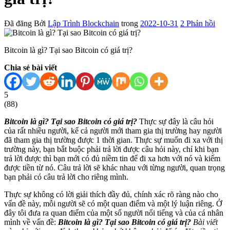
Đã đăng
Bởi
Lập Trình Blockchain
trong
2022-10-31
2
Phản hồi
Bitcoin là gì? Tại sao Bitcoin có giá trị?
Chia sẻ bài viết
5
(
88
)
Bitcoin là gì? Tại sao Bitcoin có giá trị?
Thực sự đây là câu hỏi
của rất nhiều người, kể cả người mới tham gia thị trường hay người
đã tham gia thị trường được 1 thời gian. Thực sự muốn đi xa với thị
trường này, bạn bắt buộc phải trả lời được câu hỏi này, chỉ khi bạn
trả lời được thì bạn mới có đủ niềm tin để đi xa hơn với nó và kiếm
được tiền từ nó. Câu trả lời sẽ khác nhau với từng người, quan trọng
bạn phải có câu trả lời cho riêng mình.
Thực sự không có lời giải thích đầy đủ, chính xác rõ ràng nào cho
vấn đề này, mỗi người sẽ có một quan điểm và một lý luận riêng. Ở
đây tôi đưa ra quan điểm của một số người nổi tiếng và của cá nhân
mình về vấn đề:
Bitcoin là gì? Tại sao Bitcoin có giá trị?
Bài viết