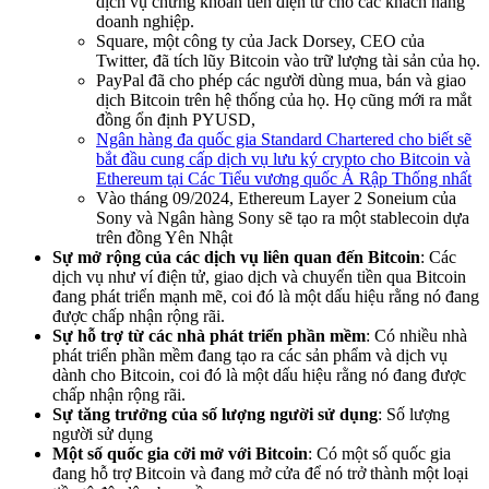
dịch vụ chứng khoán tiền điện tử cho các khách hàng
doanh nghiệp.
Square, một công ty của Jack Dorsey, CEO của
Twitter, đã tích lũy Bitcoin vào trữ lượng tài sản của họ.
PayPal đã cho phép các người dùng mua, bán và giao
dịch Bitcoin trên hệ thống của họ. Họ cũng mới ra mắt
đồng ổn định PYUSD,
Ngân hàng đa quốc gia Standard Chartered cho biết sẽ
bắt đầu cung cấp dịch vụ lưu ký crypto cho Bitcoin và
Ethereum tại Các Tiểu vương quốc Ả Rập Thống nhất
Vào tháng 09/2024, Ethereum Layer 2 Soneium của
Sony và Ngân hàng Sony sẽ tạo ra một stablecoin dựa
trên đồng Yên Nhật
Sự mở rộng của các dịch vụ liên quan đến Bitcoin
: Các
dịch vụ như ví điện tử, giao dịch và chuyển tiền qua Bitcoin
đang phát triển mạnh mẽ, coi đó là một dấu hiệu rằng nó đang
được chấp nhận rộng rãi.
Sự hỗ trợ từ các nhà phát triển phần mềm
: Có nhiều nhà
phát triển phần mềm đang tạo ra các sản phẩm và dịch vụ
dành cho Bitcoin, coi đó là một dấu hiệu rằng nó đang được
chấp nhận rộng rãi.
Sự tăng trưởng của số lượng người sử dụng
: Số lượng
người sử dụng
Một số quốc gia cởi mở với Bitcoin
: Có một số quốc gia
đang hỗ trợ Bitcoin và đang mở cửa để nó trở thành một loại