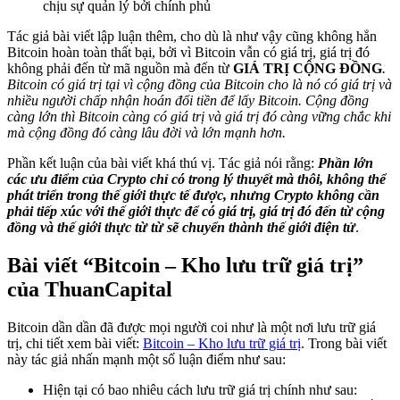
chịu sự quản lý bởi chính phủ
Tác giả bài viết lập luận thêm, cho dù là như vậy cũng không hẳn
Bitcoin hoàn toàn thất bại, bởi vì Bitcoin vẫn có giá trị, giá trị đó
không phải đến từ mã nguồn mà đến từ
GIÁ TRỊ CỘNG ĐỒNG
.
Bitcoin có giá trị tại vì cộng đồng của Bitcoin cho là nó có giá trị và
nhiều người chấp nhận hoán đổi tiền để lấy Bitcoin. Cộng đồng
càng lớn thì Bitcoin càng có giá trị và giá trị đó càng vững chắc khi
mà cộng đồng đó càng lâu đời và lớn mạnh hơn.
Phần kết luận của bài viết khá thú vị. Tác giả nói rằng:
Phần lớn
các ưu điểm của Crypto chỉ có trong lý thuyết mà thôi, không thể
phát triển trong thế giới thực tế được, nhưng Crypto không cần
phải tiếp xúc với thế giới thực để có giá trị, giá trị đó đến từ cộng
đồng và thế giới thực từ từ sẽ chuyển thành thế giới điện tử
.
Bài viết “Bitcoin – Kho lưu trữ giá trị”
của ThuanCapital
Bitcoin dần dần đã được mọi người coi như là một nơi lưu trữ giá
trị, chi tiết xem bài viết:
Bitcoin – Kho lưu trữ giá trị
. Trong bài viết
này tác giả nhấn mạnh một số luận điểm như sau:
Hiện tại có bao nhiêu cách lưu trữ giá trị chính như sau: