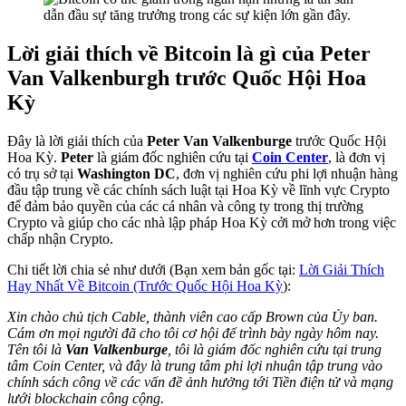
Lời giải thích về Bitcoin là gì của Peter
Van Valkenburgh trước Quốc Hội Hoa
Kỳ
Đây là lời giải thích của
Peter Van Valkenburge
trước Quốc Hội
Hoa Kỳ.
Peter
là giám đốc nghiên cứu tại
Coin Center
, là đơn vị
có trụ sở tại
Washington DC
, đơn vị nghiên cứu phi lợi nhuận hàng
đầu tập trung về các chính sách luật tại Hoa Kỳ về lĩnh vực Crypto
để đảm bảo quyền của các cá nhân và công ty trong thị trường
Crypto và giúp cho các nhà lập pháp Hoa Kỳ cởi mở hơn trong việc
chấp nhận Crypto.
Chi tiết lời chia sẻ như dưới (Bạn xem bản gốc tại:
Lời Giải Thích
Hay Nhất Về Bitcoin (Trước Quốc Hội Hoa Kỳ
):
Xin chào chủ tịch Cable, thành viên cao cấp Brown của Ủy ban.
Cám ơn mọi người đã cho tôi cơ hội để trình bày ngày hôm nay.
Tên tôi là
Van Valkenburge
, tôi là giám đốc nghiên cứu tại trung
tâm Coin Center, và đây là trung tâm phi lợi nhuận tập trung vào
chính sách công về các vấn đề ảnh hưởng tới Tiền điện tử và mạng
lưới blockchain công cộng.