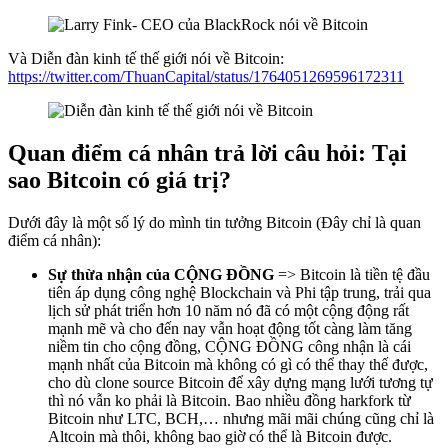
Và Diễn đàn kinh tế thế giới nói về Bitcoin:
https://twitter.com/ThuanCapital/status/1764051269596172311
Quan điểm cá nhân trả lời câu hỏi: Tại
sao Bitcoin có giá trị?
Dưới đây là một số lý do mình tin tưởng Bitcoin (Đây chỉ là quan
điểm cá nhân):
Sự thừa nhận của CỘNG ĐỒNG
=> Bitcoin là tiền tệ đầu
tiên áp dụng công nghệ Blockchain và Phi tập trung, trải qua
lịch sử phát triển hơn 10 năm nó đã có một cộng động rất
mạnh mẽ và cho đến nay vẫn hoạt động tốt càng làm tăng
niềm tin cho cộng đồng, CỘNG ĐỒNG công nhận là cái
mạnh nhất của Bitcoin mà không có gì có thể thay thế được,
cho dù clone source Bitcoin để xây dựng mạng lưới tương tự
thì nó vẫn ko phải là Bitcoin. Bao nhiều đồng harkfork từ
Bitcoin như LTC, BCH,… nhưng mãi mãi chúng cũng chỉ là
Altcoin mà thôi, không bao giờ có thể là Bitcoin được.