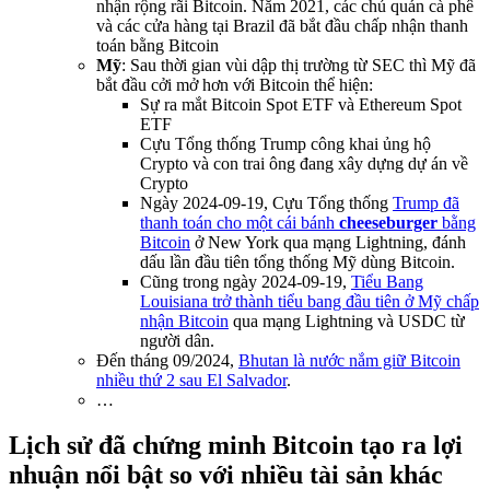
nhận rộng rãi Bitcoin. Năm 2021, các chủ quán cà phê
và các cửa hàng tại Brazil đã bắt đầu chấp nhận thanh
toán bằng Bitcoin
Mỹ
: Sau thời gian vùi dập thị trường từ SEC thì Mỹ đã
bắt đầu cởi mở hơn với Bitcoin thể hiện:
Sự ra mắt Bitcoin Spot ETF và Ethereum Spot
ETF
Cựu Tổng thống Trump công khai ủng hộ
Crypto và con trai ông đang xây dựng dự án về
Crypto
Ngày 2024-09-19, Cựu Tổng thống
Trump đã
thanh toán cho một cái bánh
cheeseburger
bằng
Bitcoin
ở New York qua mạng Lightning, đánh
dấu lần đầu tiên tổng thống Mỹ dùng Bitcoin.
Cũng trong ngày 2024-09-19,
Tiểu Bang
Louisiana trở thành tiểu bang đầu tiên ở Mỹ chấp
nhận Bitcoin
qua mạng Lightning và USDC từ
người dân.
Đến tháng 09/2024,
Bhutan là nước nắm giữ Bitcoin
nhiều thứ 2 sau El Salvador
.
…
Lịch sử đã chứng minh Bitcoin tạo ra lợi
nhuận nổi bật so với nhiều tài sản khác