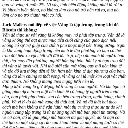
qua và vàng ở mức 2%. Vì vậy, tính biến động không phải là rủi ro.
Vì bitcoin biến động, nó không làm cho nó trở nên rủi ro, mà nó
làm cho nó trở thành một cơ hội.
Jack Mallers nói tiếp về việc Vàng là tập trung, trong khi đó
Bitcoin thì không:
Vấn đề thực sự với vàng là không may nó phải tập trung. Vấn đề là
vàng không thể đạt được mục tiêu cuối cùng của giao dịch nếu
không có sự trợ giúp của chính phủ hoặc một bên trung ương. Nghĩ
là khi vàng hoạt động trong nền kinh tế địa phương và bạn có thể
trao đổi tiền xu vật chất với đối tác trực tiếp của mình là người bán
thịt, thợ may địa phương, người bán tạp hóa, bất kỳ ai bạn trao đổi
thì vàng là tuyệt vời. Khi thế giới cần mở rộng quy mô nền kinh tế
và tốc độ lưu thông tiền tệ lớn hơn nền kinh tế địa phương của bạn,
vàng đã làm chúng ta thất vọng, vì vàng chỉ là một kim loại vật chất
đơn thuần. Nó không mang theo mạng lưới tiền tệ.
Mạng lưới vàng là gì? Mạng lưới vàng là con người. Và khi bạn cố
gắng giao dịch trong một nền kinh tế có hàng tỷ người trên toàn
cầu, bạn phải phụ thuộc vào các bên trung ương, ngân hàng, chính
phủ. Và ví lý do đó mà vàng đã thất bại. Và nó đã thất bại theo
cách mà bạn không thể vận hành một thị trường thực sự tự do khi
nguồn cung tập trung là từ những người mà bạn phải tin tưởng. Và
về cơ bản, đó là giải pháp mà bitcoin đã giải quyết, đó là bạn có
thể tạo ra một công cụ rào cản khan hiếm và một mạng lưới có thể
đạt được mục tiêu cuối cùng trong giải quyết giao dịch mà không