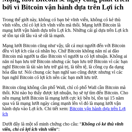
bởi vì Bitcoin vận hành dựa trên Lợi ích
Trong thế giới này, không có bạn bè vĩnh viễn, không có kẻ thù
vĩnh viễn, chỉ có lợi ích vĩnh viễn mà thôi. Mạng lưới Bitcoin là
mạng lưới vận hành dựa trên Lợi ích. Những cái gì dựa trên Lợi ích
sẽ tồn tại rất lâu và sẽ rất là mạnh.
Mạng lưới Bitcoin cũng như vậy, tất cả mọi người đến với Bitcoin
đều vì lợi ích của cá nhân họ. Chứ Bitcoin không năn nỉ ai đào
Bitcoin mà người ta đào Bitcoin vì người ta có lợi nhuận. Không ai
năn nỉ bạn lưu trữ Bitcoin nhưng các bạn lưu trữ Bitcoin vì các bạn
nghĩ Bitcoin là tài sản lưu trữ giá trị, là tiền tệ, là công cụ đa dạng
hóa đầu tư. Nói chung các bạn nghĩ sao cũng được nhưng vì các
bạn nghĩ Bitcoin có lợi ích nên các bạn mới lưu trữ.
Bitcoin cũng không cần phố Wall, chỉ có phố Wall cần Bitcoin mà
thôi. Khi nào họ thấy được lợi nhuận, họ sẽ tự tìm đến Bitcoin. Cho
nên mạng lưới Bitcoin là mạng lưới cực kỳ bền bỉ, tồn tại 15 năm
qua và là mạng lưới ngày càng mạnh lên vì đó là mạng lưới vận
hành dựa vào Lợi ích. Chi tiết xem:
Bitcoin vận hành dựa trên Lợi
ích
Dưới đây là một số minh chứng cho câu: “
Không có kẻ thù vĩnh
viễn, chỉ có lợi ích vĩnh viễn
“: