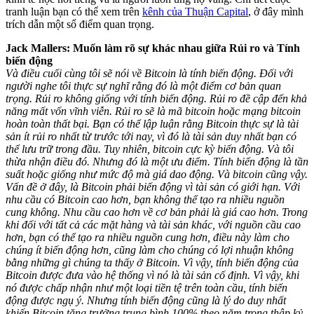
tranh luận bạn có thể xem trên
kênh của Thuận Capital
, ở đây mình
trích dẫn một số điểm quan trọng.
Jack Mallers: Muốn làm rõ sự khác nhau giữa Rủi ro và Tính
biến động
Và điều cuối cùng tôi sẽ nói về Bitcoin là tính biến động. Đối với
người nghe tôi thực sự nghĩ rằng đó là một điểm cơ bản quan
trọng. Rủi ro không giống với tính biến động. Rủi ro đề cập đến khả
năng mất vốn vĩnh viễn. Rủi ro sẽ là mã bitcoin hoặc mạng bitcoin
hoàn toàn thất bại. Bạn có thể lập luận rằng Bitcoin thực sự là tài
sản ít rủi ro nhất từ trước tới nay, vì đó là tài sản duy nhất bạn có
thể lưu trữ trong đầu. Tuy nhiên, bitcoin cực kỳ biến động. Và tôi
thừa nhận điều đó. Nhưng đó là một ưu điểm. Tính biến động là tần
suất hoặc giống như mức độ mà giá dao động. Và bitcoin cũng vậy.
Vấn đề ở đây, là Bitcoin phải biến động vì tài sản có giới hạn. Với
nhu cầu có Bitcoin cao hơn, bạn không thể tạo ra nhiều nguồn
cung không. Nhu cầu cao hơn về cơ bản phải là giá cao hơn. Trong
khi đối với tất cả các mặt hàng và tài sản khác, với nguồn cầu cao
hơn, bạn có thể tạo ra nhiều nguồn cung hơn, điều này làm cho
chúng ít biến động hơn, cũng làm cho chúng có lợi nhuận không
bằng những gì chúng ta thấy ở Bitcoin. Vì vậy, tính biến động của
Bitcoin được đưa vào hệ thống vì nó là tài sản cố định. Vì vậy, khi
nó được chấp nhận như một loại tiền tệ trên toàn cầu, tính biến
động được ngụ ý. Nhưng tính biến động cũng là lý do duy nhất
khiến Bitcoin tăng trưởng trung bình 100% theo năm trong thập kỷ