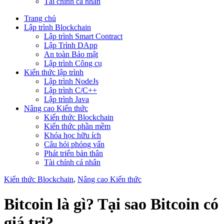
Tài chính cá nhân
Trang chủ
Lập trình Blockchain
Lập trình Smart Contract
Lập Trình DApp
An toàn Bảo mật
Lập trình Công cụ
Kiến thức lập trình
Lập trình NodeJs
Lập trình C/C++
Lập trình Java
Nâng cao Kiến thức
Kiến thức Blockchain
Kiến thức phần mềm
Khóa học hữu ích
Câu hỏi phỏng vấn
Phát triển bản thân
Tài chính cá nhân
Kiến thức Blockchain
,
Nâng cao Kiến thức
Bitcoin là gì? Tại sao Bitcoin có
giá trị?