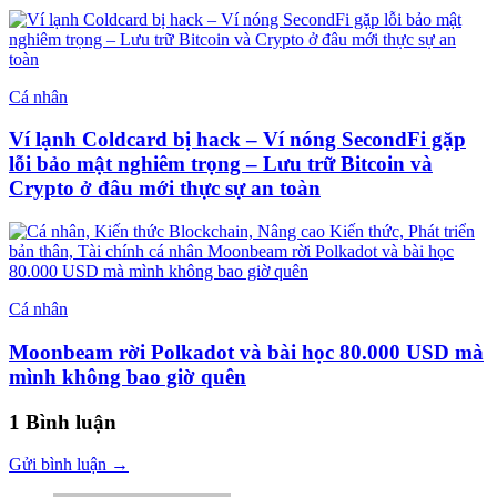
Cá nhân
Ví lạnh Coldcard bị hack – Ví nóng SecondFi gặp
lỗi bảo mật nghiêm trọng – Lưu trữ Bitcoin và
Crypto ở đâu mới thực sự an toàn
Cá nhân
Moonbeam rời Polkadot và bài học 80.000 USD mà
mình không bao giờ quên
1 Bình luận
Gửi bình luận →