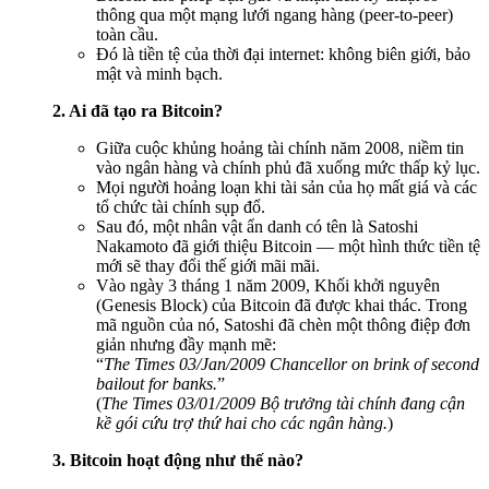
thông qua một mạng lưới ngang hàng (peer-to-peer)
toàn cầu.
Đó là tiền tệ của thời đại internet: không biên giới, bảo
mật và minh bạch.
2. Ai đã tạo ra Bitcoin?
Giữa cuộc khủng hoảng tài chính năm 2008, niềm tin
vào ngân hàng và chính phủ đã xuống mức thấp kỷ lục.
Mọi người hoảng loạn khi tài sản của họ mất giá và các
tổ chức tài chính sụp đổ.
Sau đó, một nhân vật ẩn danh có tên là Satoshi
Nakamoto đã giới thiệu Bitcoin — một hình thức tiền tệ
mới sẽ thay đổi thế giới mãi mãi.
Vào ngày 3 tháng 1 năm 2009, Khối khởi nguyên
(Genesis Block) của Bitcoin đã được khai thác. Trong
mã nguồn của nó, Satoshi đã chèn một thông điệp đơn
giản nhưng đầy mạnh mẽ:
“
The Times 03/Jan/2009 Chancellor on brink of second
bailout for banks.
”
(
The Times 03/01/2009 Bộ trưởng tài chính đang cận
kề gói cứu trợ thứ hai cho các ngân hàng.
)
3. Bitcoin hoạt động như thế nào?