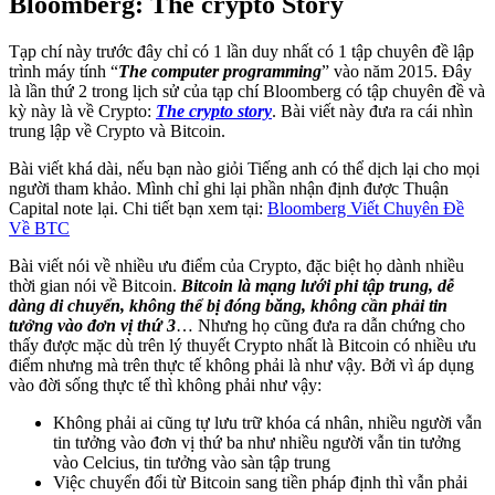
Bloomberg: The crypto Story
Tạp chí này trước đây chỉ có 1 lần duy nhất có 1 tập chuyên đề lập
trình máy tính “
The computer programming
” vào năm 2015. Đây
là lần thứ 2 trong lịch sử của tạp chí Bloomberg có tập chuyên đề và
kỳ này là về Crypto:
The crypto story
. Bài viết này đưa ra cái nhìn
trung lập về Crypto và Bitcoin.
Bài viết khá dài, nếu bạn nào giỏi Tiếng anh có thể dịch lại cho mọi
người tham khảo. Mình chỉ ghi lại phần nhận định được Thuận
Capital note lại. Chi tiết bạn xem tại:
Bloomberg Viết Chuyên Đề
Về BTC
Bài viết nói về nhiều ưu điểm của Crypto, đặc biệt họ dành nhiều
thời gian nói về Bitcoin.
Bitcoin là mạng lưới phi tập trung, dễ
dàng di chuyển, không thể bị đóng băng, không cần phải tin
tưởng vào đơn vị thứ 3
… Nhưng họ cũng đưa ra dẫn chứng cho
thấy được mặc dù trên lý thuyết Crypto nhất là Bitcoin có nhiều ưu
điểm nhưng mà trên thực tế không phải là như vậy. Bởi vì áp dụng
vào đời sống thực tế thì không phải như vậy:
Không phải ai cũng tự lưu trữ khóa cá nhân, nhiều người vẫn
tin tưởng vào đơn vị thứ ba như nhiều người vẫn tin tưởng
vào Celcius, tin tưởng vào sàn tập trung
Việc chuyển đổi từ Bitcoin sang tiền pháp định thì vẫn phải