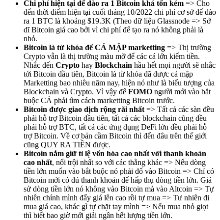
Chi phí hiện tại để đào ra 1 Bitcoin khá tốn kém
=> Cho
đến thời điểm hiện tại cuối tháng 10/2022 chi phí cơ sở để đào
ra 1 BTC là khoảng $19.3K (Theo dữ liệu Glassnode => Sở
dĩ Bitcoin giá cao bởi vì chi phí để tạo ra nó không phải là
nhỏ.
Bitcoin là từ khóa để CÁ MẬP marketting
=> Thị trường
Crypto vẫn là thị trường màu mỡ để các cá lớn kiếm tiền.
Nhắc đến
Crypto
hay
Blockchain
hầu hết mọi người sẽ nhắc
tới Bitcoin đầu tiên, Bitcoin là từ khóa đã được cá mập
Marketting bao nhiêu năm nay, hiện nó như là biểu tượng của
Blockchain và Crypto. Vì vậy để
FOMO
người mới vào bắt
buộc CÁ phải tìm cách marketting Bitcoin trước.
Bitcoin được giao dịch rộng rãi nhất
=> Tất cả các sàn đều
phải hỗ trợ Bitcoin đầu tiên, tất cả các blockchain cũng đều
phải hỗ trợ BTC, tất cả các ứng dụng DeFi lớn đều phải hỗ
trợ Bitcoin. Về cơ bản cầm Bitcoin thì đến đâu trên thế giới
cũng QUY RA TIỀN được.
Bitcoin nắm giữ tỉ lệ vốn hóa cao nhất với thanh khoản
cao nhất
, nổi trội nhất so với các thằng khác => Nếu dòng
tiền lớn muốn vào bắt buộc nó phải đổ vào Bitcoin => Chỉ có
Bitcoin mới có đủ thanh khoản để hấp thụ dòng tiền lớn. Giả
sử dòng tiền lớn nó không vào Bitcoin mà vào Altcoin => Tự
nhiên chính mình đẩy giá lên cao rồi tự mua => Tư nhiên đi
mua giá cao, khác gì tự chặt tay mình => Nếu mua nhỏ giọt
thì biết bao giờ mới giải ngân hết lượng tiền lớn.