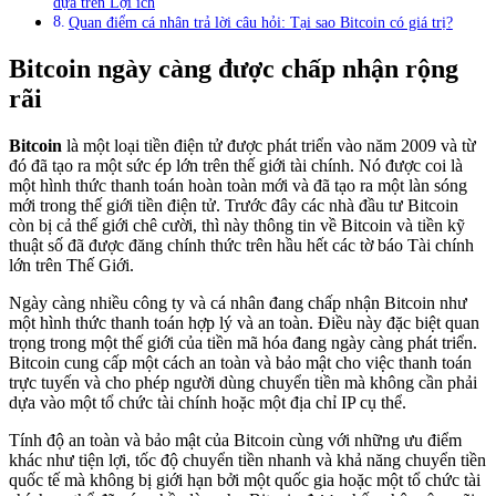
dựa trên Lợi ích
Quan điểm cá nhân trả lời câu hỏi: Tại sao Bitcoin có giá trị?
Bitcoin ngày càng được chấp nhận rộng
rãi
Bitcoin
là một loại tiền điện tử được phát triển vào năm 2009 và từ
đó đã tạo ra một sức ép lớn trên thế giới tài chính. Nó được coi là
một hình thức thanh toán hoàn toàn mới và đã tạo ra một làn sóng
mới trong thế giới tiền điện tử. Trước đây các nhà đầu tư Bitcoin
còn bị cả thế giới chê cười, thì này thông tin về Bitcoin và tiền kỹ
thuật số đã được đăng chính thức trên hầu hết các tờ báo Tài chính
lớn trên Thế Giới.
Ngày càng nhiều công ty và cá nhân đang chấp nhận Bitcoin như
một hình thức thanh toán hợp lý và an toàn. Điều này đặc biệt quan
trọng trong một thế giới của tiền mã hóa đang ngày càng phát triển.
Bitcoin cung cấp một cách an toàn và bảo mật cho việc thanh toán
trực tuyến và cho phép người dùng chuyển tiền mà không cần phải
dựa vào một tổ chức tài chính hoặc một địa chỉ IP cụ thể.
Tính độ an toàn và bảo mật của Bitcoin cùng với những ưu điểm
khác như tiện lợi, tốc độ chuyển tiền nhanh và khả năng chuyển tiền
quốc tế mà không bị giới hạn bởi một quốc gia hoặc một tổ chức tài