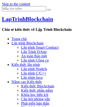
Skip to the content
LapTrinhBlockchain
Chia sẻ kiến thức về Lập Trình Blockchain
Trang chủ
Lập trình Blockchain
Lập trình Smart Contract
Lập Trình DApp
An toàn Bảo mật
Lập trình Công cụ
Kiến thức lập trình
Lập trình NodeJs
Lập trình C/C++
Lập trình Java
Nâng cao Kiến thức
Kiến thức Blockchain
Kiến thức phần mềm
Khóa học hữu ích
Câu hỏi phỏng vấn
Phát triển bản thân