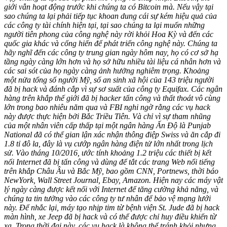
giới vẫn hoạt động trước khi chúng ta có Bitcoin mà. Nếu vậy tại
sao chúng ta lại phải tiếp tục khoan dung cái sự kém hiệu quả của
các công ty tài chính hiện tại, tại sao chúng ta lại muốn những
người tiên phong của công nghệ này rời khỏi Hoa Kỳ và đến các
quốc gia khác và cống hiến để phát triển công nghệ này. Chúng ta
hãy nghĩ đến các công ty trung gian ngày hôm nay, họ có cơ sở hạ
tầng ngày càng lớn hơn và họ sở hữu nhiều tài liệu cá nhân hơn và
các sai sót của họ ngày càng ảnh hưởng nghiêm trọng. Khoảng
một nửa tổng số người Mỹ, số an sinh xã hội của 143 triệu người
đã bị hack và đánh cắp vì sự sơ suất của công ty Equifax. Các ngân
hàng trên khắp thế giới đã bị hacker tấn công và thất thoát vô cùng
lớn trong bao nhiêu năm qua và FBI nghi ngờ rằng các vụ hack
này được thực hiện bởi Bắc Triều Tiên. Và chỉ vì sự tham nhũng
của một nhân viên cấp thấp tại một ngân hàng Ấn Độ là Punjab
National đã có thể gian lận xác nhận thông điệp Swiss và ăn cắp đi
1.8 tỉ đô la, đây là vụ cướp ngân hàng điện tử lớn nhất trong lịch
sử. Vào tháng 10/2016, ước tính khoảng 1.2 triệu các thiết bị kết
nối Internet đã bị tấn công và dùng để tắt các trang Web nổi tiếng
trên khắp Châu Âu và Bắc Mỹ, bao gồm CNN, Portnews, thời báo
NewYork, Wall Street Journal, Ebay, Amazon. Hiện nay các máy vật
lý ngày càng được kết nối với Internet để tăng cường khả năng, và
chúng ta tin tưởng vào các công ty tư nhân để bảo vệ mạng lưới
này. Để nhắc lại, máy tạo nhịp tim từ bệnh viện St. Jude đã bị hack
màn hình, xe Jeep đã bị hack và có thể được chỉ huy điều khiển từ
xa. Trong thời đại này, các vụ hack là không thể tránh khỏi nhưng