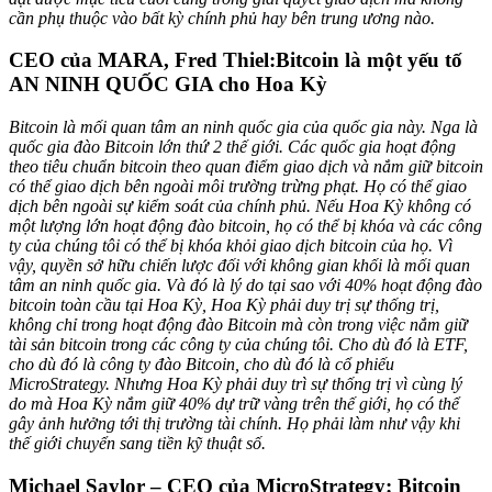
cần phụ thuộc vào bất kỳ chính phủ hay bên trung ương nào.
CEO của MARA, Fred Thiel:Bitcoin là một yếu tố
AN NINH QUỐC GIA cho Hoa Kỳ
Bitcoin là mối quan tâm an ninh quốc gia của quốc gia này. Nga là
quốc gia đào Bitcoin lớn thứ 2 thế giới. Các quốc gia hoạt động
theo tiêu chuẩn bitcoin theo quan điểm giao dịch và nắm giữ bitcoin
có thể giao dịch bên ngoài môi trường trừng phạt. Họ có thể giao
dịch bên ngoài sự kiểm soát của chính phủ. Nếu Hoa Kỳ không có
một lượng lớn hoạt động đào bitcoin, họ có thể bị khóa và các công
ty của chúng tôi có thể bị khóa khỏi giao dịch bitcoin của họ. Vì
vậy, quyền sở hữu chiến lược đối với không gian khối là mối quan
tâm an ninh quốc gia. Và đó là lý do tại sao với 40% hoạt động đào
bitcoin toàn cầu tại Hoa Kỳ, Hoa Kỳ phải duy trị sự thống trị,
không chỉ trong hoạt động đào Bitcoin mà còn trong việc nắm giữ
tài sản bitcoin trong các công ty của chúng tôi. Cho dù đó là ETF,
cho dù đó là công ty đào Bitcoin, cho dù đó là cổ phiếu
MicroStrategy. Nhưng Hoa Kỳ phải duy trì sự thống trị vì cùng lý
do mà Hoa Kỳ nắm giữ 40% dự trữ vàng trên thế giới, họ có thể
gây ảnh hưởng tới thị trường tài chính. Họ phải làm như vậy khi
thế giới chuyển sang tiền kỹ thuật số.
Michael Saylor – CEO của MicroStrategy: Bitcoin