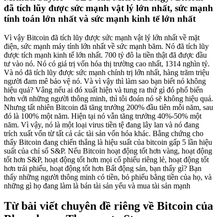
đã tích lũy được sức mạnh vật lý lớn nhất, sức mạnh
tính toán lớn nhất và sức mạnh kinh tế lớn nhất
Vì vậy Bitcoin đã tích lũy được sức mạnh vật lý lớn nhất về mặt
điện, sức mạnh máy tính lớn nhất về sức mạnh băm. Nó đã tích lũy
được tích mạnh kinh tế lớn nhất. 700 tỷ đô la tiền thật đã được đầu
tư vào nó. Nó có giá trị vốn hóa thị trường cao nhất, 1314 nghìn tỷ.
Và nó đã tích lũy được sức mạnh chính trị lớn nhất, hàng trăm triệu
người đam mê bảo vệ nó. Và vì vậy thì làm sao bạn biết nó không
hiệu quả? Vâng nếu ai đó xuất hiện và tung ra thứ gì đó phổ biến
hơn với những người thông minh, thì tôi đoán nó sẽ không hiệu quả.
Nhưng tất nhiên Bitcoin đã tăng trưởng 200% đầu tiên mỗi năm, sau
đó là 100% một năm. Hiện tại nó vẫn tăng trưởng 40%-50% một
năm. Vì vậy, nó là một loại virus tiền tệ đang lây lan và nó đang
trích xuất vốn từ tất cả các tài sản vốn hóa khác. Bằng chứng cho
thấy Bitcoin đang chiến thắng là hiệu suất của bitcoin gấp 5 lần hiệu
suất của chỉ số S&P. Nếu Bitcoin hoạt động tốt hơn vàng, hoạt động
tốt hơn S&P, hoạt động tốt hơn mọi cổ phiếu riêng lẻ, hoạt động tốt
hơn trái phiếu, hoạt động tốt hơn Bất động sản, bạn thấy gì? Bạn
thấy những người thông minh có tiền, bỏ phiếu bằng tiền của họ, và
những gì họ đang làm là bán tài sản yếu và mua tài sản mạnh
Từ bài viết chuyên đề riêng về Bitcoin của