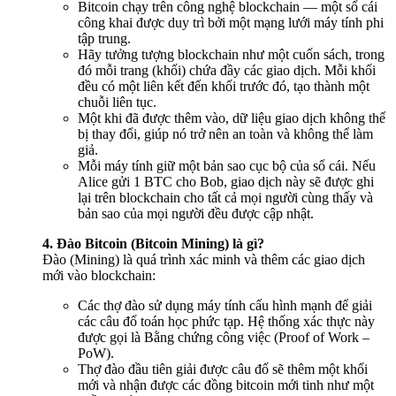
Bitcoin chạy trên công nghệ blockchain — một sổ cái
công khai được duy trì bởi một mạng lưới máy tính phi
tập trung.
Hãy tưởng tượng blockchain như một cuốn sách, trong
đó mỗi trang (khối) chứa đầy các giao dịch. Mỗi khối
đều có một liên kết đến khối trước đó, tạo thành một
chuỗi liên tục.
Một khi đã được thêm vào, dữ liệu giao dịch không thể
bị thay đổi, giúp nó trở nên an toàn và không thể làm
giả.
Mỗi máy tính giữ một bản sao cục bộ của sổ cái. Nếu
Alice gửi 1 BTC cho Bob, giao dịch này sẽ được ghi
lại trên blockchain cho tất cả mọi người cùng thấy và
bản sao của mọi người đều được cập nhật.
4. Đào Bitcoin (Bitcoin Mining) là gì?
Đào (Mining) là quá trình xác minh và thêm các giao dịch
mới vào blockchain:
Các thợ đào sử dụng máy tính cấu hình mạnh để giải
các câu đố toán học phức tạp. Hệ thống xác thực này
được gọi là Bằng chứng công việc (Proof of Work –
PoW).
Thợ đào đầu tiên giải được câu đố sẽ thêm một khối
mới và nhận được các đồng bitcoin mới tinh như một