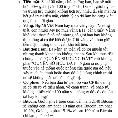
Tiền mặt
: Sau 100 năm, chúc mừng bạn, bạn sẽ mất
hơn 90% giá trị của 100 triệu đô la. Đa số người nghèo
và trung lưu thường không tích lũy nhiều tài sản mà lưu
hết giá trị tại tiền mặt, chính lý do đó làm họ càng kiệt
quệ theo thời gian.
Vàng
: Người Việt Nam hay mua vàng cây tức vàng
thật, còn người Mỹ họ mua vàng ETF bằng giấy. Vàng
khó khai thác là có thật nhưng có giới hạn hay không
thì không ai có thể biết được. Giữ vàng vẫn hơn giữ
tiền mặt, nhưng di chuyển khá bất tiện.
Bất động sản
: Là kênh an toàn và có lợi nhuận tốt,
nhưng thanh khoản nó không nhanh. Sau khi mua đất
chúng ta có “QUYỀN SỬ DỤNG ĐẤT” chứ không
phải “QUYỀN SỞ HỮU ĐẤT”. Ngoài ra nó phụ
thuộc vào hệ thống quốc phòng của quốc gia đó, nếu
xảy ra chiến tranh hoặc thay đổi hệ thống chính trị thì
nó sẽ không chắc nó còn có giá trị.
Cổ phiếu
: Nếu bạn đầu tư toàn bộ vào CP thì dài hạn
sẽ có rủi ro về điều hành, về cạnh tranh, về pháp lý,
không ai biết chắc 100 năm sau công ty đó có còn tồn
tại hay không?
Bitcoin
: Giới hạn 21 triệu coin, đến năm 2140 Bitcoin
sẽ không còn lạm phát. 10 năm qua, Bitcoin lạm phát
10.3%, Gold lạm phát 15.1% và sau 100 năm Bitcoin
chỉ lạm phát 0.1%