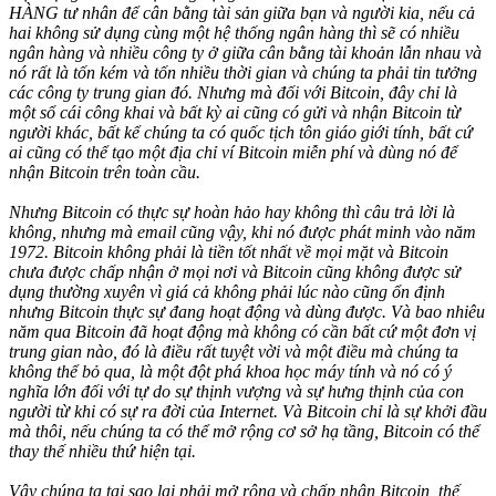
HÀNG tư nhân để cân bằng tài sản giữa bạn và người kia, nếu cả
hai không sử dụng cùng một hệ thống ngân hàng thì sẽ có nhiều
ngân hàng và nhiều công ty ở giữa cân bằng tài khoản lẫn nhau và
nó rất là tốn kém và tốn nhiều thời gian và chúng ta phải tin tưởng
các công ty trung gian đó. Nhưng mà đối với Bitcoin, đây chỉ là
một sổ cái công khai và bất kỳ ai cũng có gửi và nhận Bitcoin từ
người khác, bất kể chúng ta có quốc tịch tôn giáo giới tính, bất cứ
ai cũng có thể tạo một địa chỉ ví Bitcoin miễn phí và dùng nó để
nhận Bitcoin trên toàn cầu.
Nhưng Bitcoin có thực sự hoàn hảo hay không thì câu trả lời là
không, nhưng mà email cũng vậy, khi nó được phát minh vào năm
1972. Bitcoin không phải là tiền tốt nhất về mọi mặt và Bitcoin
chưa được chấp nhận ở mọi nơi và Bitcoin cũng không được sử
dụng thường xuyên vì giá cả không phải lúc nào cũng ổn định
nhưng Bitcoin thực sự đang hoạt động và dùng được. Và bao nhiêu
năm qua Bitcoin đã hoạt động mà không có cần bất cứ một đơn vị
trung gian nào, đó là điều rất tuyệt vời và một điều mà chúng ta
không thể bỏ qua, là một đột phá khoa học máy tính và nó có ý
nghĩa lớn đối với tự do sự thịnh vượng và sự hưng thịnh của con
người từ khi có sự ra đời của Internet. Và Bitcoin chỉ là sự khởi đầu
mà thôi, nếu chúng ta có thể mở rộng cơ sở hạ tầng, Bitcoin có thể
thay thế nhiều thứ hiện tại.
Vậy chúng ta tại sao lại phải mở rộng và chấp nhận Bitcoin, thế