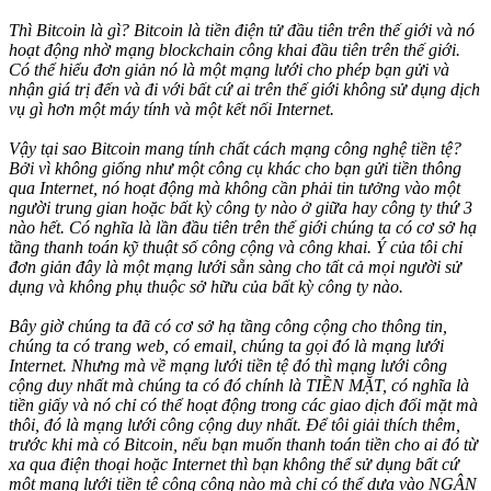
Thì Bitcoin là gì? Bitcoin là tiền điện tử đầu tiên trên thế giới và nó
hoạt động nhờ mạng blockchain công khai đầu tiên trên thế giới.
Có thể hiểu đơn giản nó là một mạng lưới cho phép bạn gửi và
nhận giá trị đến và đi với bất cứ ai trên thế giới không sử dụng dịch
vụ gì hơn một máy tính và một kết nối Internet.
Vậy tại sao Bitcoin mang tính chất cách mạng công nghệ tiền tệ?
Bởi vì không giống như một công cụ khác cho bạn gửi tiền thông
qua Internet, nó hoạt động mà không cần phải tin tưởng vào một
người trung gian hoặc bất kỳ công ty nào ở giữa hay công ty thứ 3
nào hết. Có nghĩa là lần đầu tiên trên thế giới chúng ta có cơ sở hạ
tầng thanh toán kỹ thuật số công cộng và công khai. Ý của tôi chỉ
đơn giản đây là một mạng lưới sẵn sàng cho tất cả mọi người sử
dụng và không phụ thuộc sở hữu của bất kỳ công ty nào.
Bây giờ chúng ta đã có cơ sở hạ tầng công cộng cho thông tin,
chúng ta có trang web, có email, chúng ta gọi đó là mạng lưới
Internet. Nhưng mà về mạng lưới tiền tệ đó thì mạng lưới công
cộng duy nhất mà chúng ta có đó chính là TIỀN MẶT, có nghĩa là
tiền giấy và nó chỉ có thể hoạt động trong các giao dịch đối mặt mà
thôi, đó là mạng lưới công cộng duy nhất. Để tôi giải thích thêm,
trước khi mà có Bitcoin, nếu bạn muốn thanh toán tiền cho ai đó từ
xa qua điện thoại hoặc Internet thì bạn không thể sử dụng bất cứ
một mạng lưới tiền tệ công cộng nào mà chỉ có thể dựa vào NGÂN