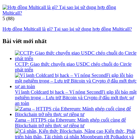
5
(88)
Hợp đồng Multicall là gì? Tại sao lại sử dụng hợp đồng Multicall?
Bài viết mới nhất
CCTP: Giao thức chuyển giao USDC chéo chuỗi do Circle
phát triển
Ví lạnh Coldcard bị hack – Ví nóng SecondFi gặp lỗi bảo mật
nghiêm trọng – Lưu trữ Bitcoin và Crypto ở đâu mới thực sự
an toàn
Zama – HTTPS của Ethereum: Mảnh ghép cuối cùng để
Blockchain trở nên thực sự riêng tư