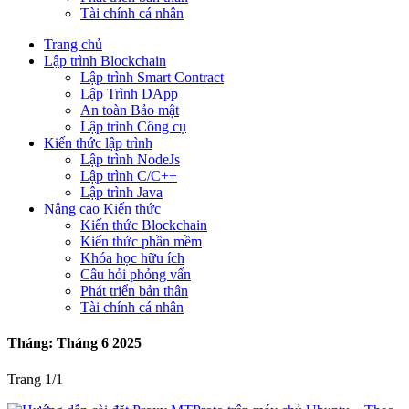
Tài chính cá nhân
Trang chủ
Lập trình Blockchain
Lập trình Smart Contract
Lập Trình DApp
An toàn Bảo mật
Lập trình Công cụ
Kiến thức lập trình
Lập trình NodeJs
Lập trình C/C++
Lập trình Java
Nâng cao Kiến thức
Kiến thức Blockchain
Kiến thức phần mềm
Khóa học hữu ích
Câu hỏi phỏng vấn
Phát triển bản thân
Tài chính cá nhân
Tháng:
Tháng 6 2025
Trang 1
/
1