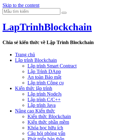
Skip to the content
LapTrinhBlockchain
Chia sẻ kiến thức về Lập Trình Blockchain
Trang chủ
Lập trình Blockchain
Lập trình Smart Contract
Lập Trình DApp
An toàn Bảo mật
Lập trình Công cụ
Kiến thức lập trình
Lập trình NodeJs
Lập trình C/C++
Lập trình Java
Nâng cao Kiến thức
Kiến thức Blockchain
Kiến thức phần mềm
Khóa học hữu ích
Câu hỏi phỏng vấn
Phát triển bản thân