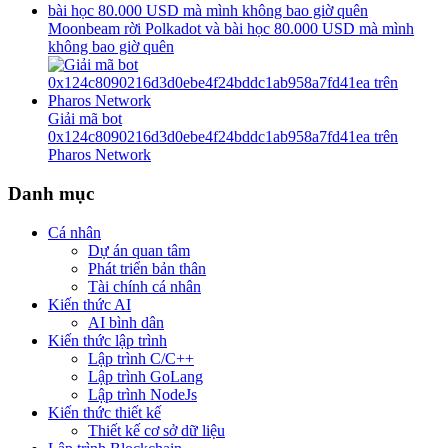
Moonbeam rời Polkadot và bài học 80.000 USD mà mình
không bao giờ quên
Giải mã bot
0x124c8090216d3d0ebe4f24bddc1ab958a7fd41ea trên
Pharos Network
Danh mục
Cá nhân
Dự án quan tâm
Phát triển bản thân
Tài chính cá nhân
Kiến thức AI
AI bình dân
Kiến thức lập trình
Lập trình C/C++
Lập trình GoLang
Lập trình NodeJs
Kiến thức thiết kế
Thiết kế cơ sở dữ liệu