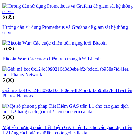
5
(89)
Hướng dẫn sử dụng Prometheus và Grafana để giám sát hệ thống
server
5
(88)
Bitcoin War: Các cuộc chiến trên mạng lưới Bitcoin
5
(88)
Giải mã bot 0x124c8090216d3d0ebe4f24bddc1ab958a7fd41ea trên
Pharos Network
5
(88)
Một số phương pháp Tiết Kiệm GAS trên L1 cho các giao dịch trên
L2 bằng cách giảm dữ liệu cuộc gọi calldata