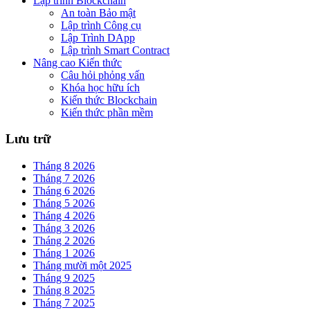
Lập trình Blockchain
An toàn Bảo mật
Lập trình Công cụ
Lập Trình DApp
Lập trình Smart Contract
Nâng cao Kiến thức
Câu hỏi phỏng vấn
Khóa học hữu ích
Kiến thức Blockchain
Kiến thức phần mềm
Lưu trữ
Tháng 8 2026
Tháng 7 2026
Tháng 6 2026
Tháng 5 2026
Tháng 4 2026
Tháng 3 2026
Tháng 2 2026
Tháng 1 2026
Tháng mười một 2025
Tháng 9 2025
Tháng 8 2025
Tháng 7 2025