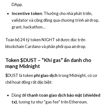
DApp.
Incentive token
: Thưởng cho nhà phát triển,
validator và cộng đồng qua chương trình airdrop,
grant, hackathon…
Toàn bộ 24 tỷ token NIGHT sẽ được đúc trên
blockchain Cardano và phân phối qua airdrop.
Token $DUST – “Khí gas” ẩn danh cho
mạng Midnight
$DUST là token
phí giao dịch
trong Midnight, có cơ
chế hoạt động rất đặc biệt:
Dùng để
thanh toán giao dịch bảo mật (shielded
tx)
, tương tự như “gas fee” trên Ethereum.