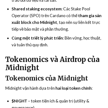
trao đổi dữ liệu và tài sản.
Shared staking ecosystem
: Các Stake Pool
Operator (SPO) trên Cardano có thể
tham gia sản
xuất block cho Midnight
, tạo nên sự liên kết trực
tiếp về bảo mật và phần thưởng.
Cùng một triết lý phát triển
: Bền vững, học thuật,
và tuân thủ quy định.
Tokenomics và Airdrop của
Midnight
Tokenomics của Midnight
Midnight vận hành dựa trên
hai loại token chính
:
$NIGHT
– token tiện ích & quản trị (utility &
governance).