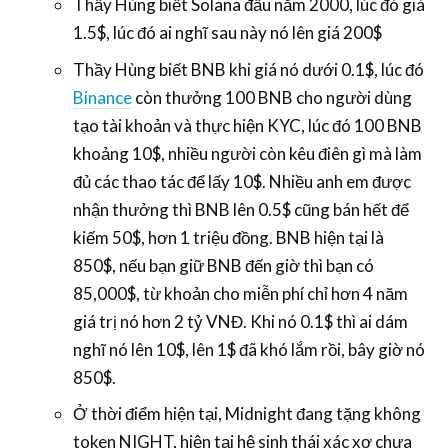
Thầy Hùng biết Solana đầu năm 2000, lúc đó giá
1.5$, lúc đó ai nghĩ sau này nó lên giá 200$
Thầy Hùng biết BNB khi giá nó dưới 0.1$, lúc đó
Binance
còn thưởng 100 BNB cho người dùng
tạo tài khoản và thực hiện KYC, lúc đó 100 BNB
khoảng 10$, nhiều người còn kêu điên gì mà làm
đủ các thao tác để lấy 10$. Nhiều anh em được
nhận thưởng thì BNB lên 0.5$ cũng bán hết để
kiếm 50$, hơn 1 triệu đồng. BNB hiện tại là
850$, nếu bạn giữ BNB đến giờ thì bạn có
85,000$, từ khoản cho miễn phí chỉ hơn 4 năm
giá trị nó hơn 2 tỷ VNĐ. Khi nó 0.1$ thì ai dám
nghĩ nó lên 10$, lên 1$ đã khó lắm rồi, bây giờ nó
850$.
Ở thời điểm hiện tại, Midnight đang tặng không
token NIGHT, hiện tại hệ sinh thái xác xơ chưa