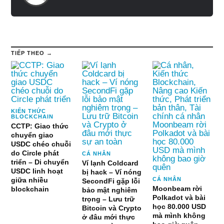
TIẾP THEO →
KIẾN THỨC
BLOCKCHAIN
CCTP: Giao thức
chuyển giao
USDC chéo chuỗi
do Circle phát
CÁ NHÂN
triển – Di chuyển
Ví lạnh Coldcard
USDC linh hoạt
bị hack – Ví nóng
giữa nhiều
CÁ NHÂN
SecondFi gặp lỗi
Moonbeam rời
blockchain
bảo mật nghiêm
Polkadot và bài
trọng – Lưu trữ
học 80.000 USD
Bitcoin và Crypto
mà mình không
ở đâu mới thực