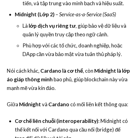
tiến, và tập trung vào minh bạch và hiệu suất.
Midnight (Lớp 2)
–
Service-as-a-Service (SaaS)
Là
lớp dịch vụ riêng tư
, giúp bảo vệ dữ liệu và
quản lý quyền truy cập theo ngữ cảnh.
Phù hợp với các tổ chức, doanh nghiệp, hoặc
DApp cần vừa bảo mật vừa tuân thủ pháp lý.
Nói cách khác,
Cardano là cơ thể
, còn
Midnight là lớp
áo giáp thông minh
bao phủ, giúp blockchain này vừa
mạnh mẽ vừa kín đáo.
Giữa
Midnight
và
Cardano
có mối liên kết thông qua:
Cơ chế liên chuỗi (interoperability)
: Midnight có
thể kết nối với Cardano qua cầu nối (bridge) để