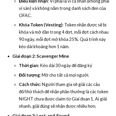
Điều kiện nhận
: Ví phải là ví cá nhân (không phải
ví sàn) và không nằm trong danh sách đen của
OFAC.
Khóa Token (Vesting)
: Token nhận được sẽ bị
khóa và mở dần trong 4 đợt, mỗi đợt cách nhau
90 ngày, mỗi đợt mở khóa 25%. Quá trình này
kéo dài khoảng hơn 1 năm.
Giai đoạn 2: Scavenger Mine
Thời gian:
Kéo dài 30 ngày để đăng ký
Đối tượng
: Mở cho tất cả mọi người.
Cách thức:
Người tham gia sẽ giải các câu
đố/thử thách để nhận phần thưởng là các token
NIGHT chưa được claim từ Giai đoạn 1. Ai giải
nhanh, giải đúng sẽ nhận được nhiều hơn.
Giai đoạn 3: Lost-and-Found