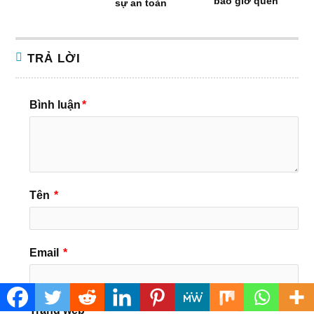
bao giờ quên
sự an toàn
TRẢ LỜI
Bình luận
*
Tên
*
Email
*
Trang web