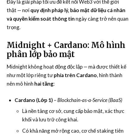
Đây là giải pháp tối ưu để kết nối Web3 với thế giới
thật — nơi
quy định pháp lý, bảo mật dữ liệu cá nhân
và quyền kiểm soát thông tin
ngày càng trở nên quan
trọng.
Midnight + Cardano: Mô hình
phân lớp bảo mật
Midnight không hoạt động độc lập — mà được thiết kế
như một lớp riêng tư
phía trên Cardano
, hình thành
nên mô hình
hai tầng
:
Cardano (Lớp 1)
–
Blockchain-as-a-Service (BaaS)
Là nền tảng cơ sở, cung cấp bảo mật, xác thực
khối và lưu trữ công khai.
Có khả năng mở rộng cao, cơ chế staking tiên