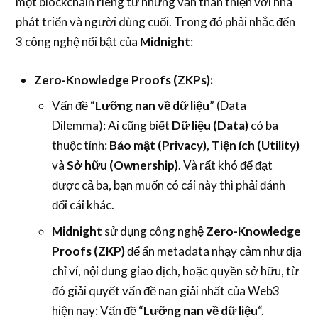
một blockchain riêng tư nhưng vẫn thân thiện với nhà
phát triển và người dùng cuối. Trong đó phải nhắc đến
3 công nghệ nổi bật của
Midnight
:
Zero-Knowledge Proofs (ZKPs):
Vấn đề “
Lưỡng nan về dữ liệu
” (Data
Dilemma): Ai cũng biết
Dữ liệu (Data)
có ba
thuộc tính:
Bảo mật (Privacy)
,
Tiện ích (Utility)
và
Sở hữu (Ownership)
. Và rất khó để đạt
được cả ba, bạn muốn có cái này thì phải đánh
đổi cái khác.
Midnight
sử dụng công nghệ
Zero-Knowledge
Proofs (ZKP)
để ẩn metadata nhạy cảm như địa
chỉ ví, nội dung giao dịch, hoặc quyền sở hữu, từ
đó giải quyết vấn đề nan giải nhất của Web3
hiện nay: Vấn đề “
Lưỡng nan về dữ liệu
“.