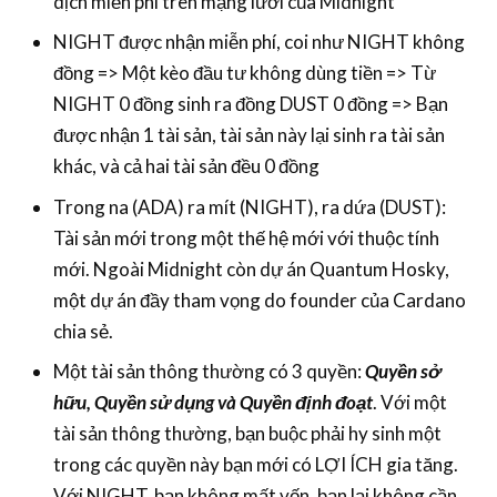
dịch miễn phí trên mạng lưới của Midnight
NIGHT được nhận miễn phí, coi như NIGHT không
đồng => Một kèo đầu tư không dùng tiền => Từ
NIGHT 0 đồng sinh ra đồng DUST 0 đồng => Bạn
được nhận 1 tài sản, tài sản này lại sinh ra tài sản
khác, và cả hai tài sản đều 0 đồng
Trong na (ADA) ra mít (NIGHT), ra dứa (DUST):
Tài sản mới trong một thế hệ mới với thuộc tính
mới. Ngoài Midnight còn dự án Quantum Hosky,
một dự án đầy tham vọng do founder của Cardano
chia sẻ.
Một tài sản thông thường có 3 quyền:
Quyền sở
hữu, Quyền sử dụng và Quyền định đoạt
. Với một
tài sản thông thường, bạn buộc phải hy sinh một
trong các quyền này bạn mới có LỢI ÍCH gia tăng.
Với NIGHT, bạn không mất vốn, bạn lại không cần