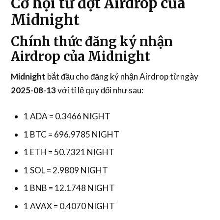
Cơ hội từ đợt Airdrop của
Midnight
Chính thức đăng ký nhận
Airdrop của Midnight
Midnight
bắt đầu cho đăng ký nhận Airdrop từ ngày
2025-08-13
với tỉ lệ quy đổi như sau:
1 ADA = 0.3466 NIGHT
1 BTC = 696.9785 NIGHT
1 ETH = 50.7321 NIGHT
1 SOL = 2.9809 NIGHT
1 BNB = 12.1748 NIGHT
1 AVAX = 0.4070 NIGHT