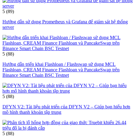
5
(89)
Hướng dẫn sử dụng Prometheus và Grafana để giám sát hệ thống
server
5
(88)
Hướng dẫn triển khai Flashloan / Flashswap sử dụng MCL
Flashloan, CREAM Finance Flashloan và PancakeSwap trên
Binance Smart Chain BSC Testnet
5
(88)
DFYN V2: Tài liệu phát triển của DFYN V2 – Giúp bạn hiểu hơn
mô hình thanh khoản tập trung
5
(88)