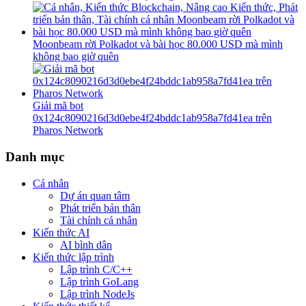
Moonbeam rời Polkadot và bài học 80.000 USD mà mình
không bao giờ quên
Giải mã bot
0x124c8090216d3d0ebe4f24bddc1ab958a7fd41ea trên
Pharos Network
Danh mục
Cá nhân
Dự án quan tâm
Phát triển bản thân
Tài chính cá nhân
Kiến thức AI
AI bình dân
Kiến thức lập trình
Lập trình C/C++
Lập trình GoLang
Lập trình NodeJs