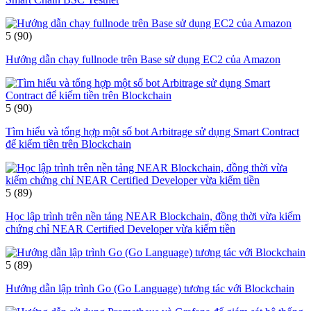
5
(90)
Hướng dẫn chạy fullnode trên Base sử dụng EC2 của Amazon
5
(90)
Tìm hiểu và tổng hợp một số bot Arbitrage sử dụng Smart Contract
để kiếm tiền trên Blockchain
5
(89)
Học lập trình trên nền tảng NEAR Blockchain, đồng thời vừa kiếm
chứng chỉ NEAR Certified Developer vừa kiếm tiền
5
(89)
Hướng dẫn lập trình Go (Go Language) tương tác với Blockchain