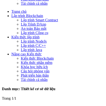
Tài chính cá nhân
Trang chủ
Lập trình Blockchain
Lập trình Smart Contract
Lập Trình DApp
An toàn Bảo mật
Lập trình Công cụ
Kiến thức lập trình
Lập trình NodeJs
Lập trình C/C++
Lập trình Java
Nâng cao Kiến thức
Kiến thức Blockchain
Kiến thức phần mềm
Khóa học hữu ích
Câu hỏi phỏng vấn
Phát triển bản thân
Tài chính cá nhân
Danh mục:
Thiết kế cơ sở dữ liệu
Trang 1
/
1