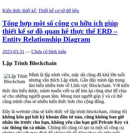
Kiến thức thiết kế
,
Thiết kế cơ sở dữ liệu
Tổng hợp một số công cụ hữu ích giúp
thiết kế sơ đồ quan hệ thực thể ERD –
Entity Relationship Diagram
2023-03-31
—
Chưa có bình luận
Lập Trình Blockchain
Mình là lập trình viên, mặc dù cũng đã khá lớn tuổi
nhưng vẫn thích Lập trình. Gần đây mình tập trung
tìm hiểu nhiều hơn về Lĩnh vực Blockchain. Với kiến
thức tìm hiểu được, mình muốn viết ra để lưu lại cũng như để chia
sẻ cho những người quan tâm. Mong mọi người góp ý và có thể
cùng mình chia sẻ nhiều kiến thức hơn cho cộng đồng.
Đây là website chia sẻ kiến thức về lập trình blockchain, chúng tôi
không kêu gọi bất kỳ khoản đầu tư nào, cũng không bao giờ
nhắn tin trước cho bạn, không yêu cầu bạn gửi Private Key và
các thông tin cá nhân
. Chúng tôi cũng có tạo ra một số công cụ
nhưng chỉ với mục đích để chúng tôi dễ dàng thao tác trên môi