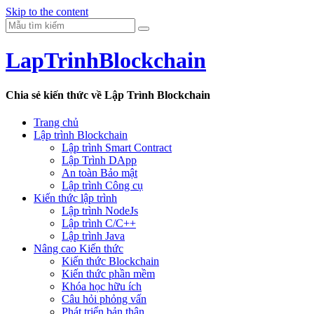
Skip to the content
LapTrinhBlockchain
Chia sẻ kiến thức về Lập Trình Blockchain
Trang chủ
Lập trình Blockchain
Lập trình Smart Contract
Lập Trình DApp
An toàn Bảo mật
Lập trình Công cụ
Kiến thức lập trình
Lập trình NodeJs
Lập trình C/C++
Lập trình Java
Nâng cao Kiến thức
Kiến thức Blockchain
Kiến thức phần mềm
Khóa học hữu ích
Câu hỏi phỏng vấn
Phát triển bản thân