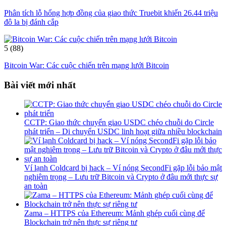
Phân tích lỗ hổng hợp đồng của giao thức Truebit khiến 26.44 triệu
đô la bị đánh cắp
5
(88)
Bitcoin War: Các cuộc chiến trên mạng lưới Bitcoin
Bài viết mới nhất
CCTP: Giao thức chuyển giao USDC chéo chuỗi do Circle
phát triển – Di chuyển USDC linh hoạt giữa nhiều blockchain
Ví lạnh Coldcard bị hack – Ví nóng SecondFi gặp lỗi bảo mật
nghiêm trọng – Lưu trữ Bitcoin và Crypto ở đâu mới thực sự
an toàn
Zama – HTTPS của Ethereum: Mảnh ghép cuối cùng để
Blockchain trở nên thực sự riêng tư