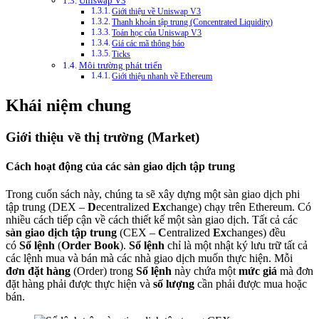
Uniswap V3
Giới thiệu về Uniswap V3
Thanh khoản tập trung (Concentrated Liquidity)
Toán học của Uniswap V3
Giá các mã thông báo
Ticks
Môi trường phát triển
Giới thiệu nhanh về Ethereum
Khái niệm chung
Giới thiệu về thị trường (Market)
Cách hoạt động của các sàn giao dịch tập trung
Trong cuốn sách này, chúng ta sẽ xây dựng một sàn giao dịch phi
tập trung (DEX –
D
ecentralized
Ex
change) chạy trên Ethereum. Có
nhiều cách tiếp cận về cách thiết kế một sàn giao dịch. Tất cả các
sàn giao dịch tập trung
(CEX –
C
entralized
Ex
changes) đều
có
Sổ lệnh
(
Order Book
).
Sổ lệnh
chỉ là một nhật ký lưu trữ tất cả
các lệnh mua và bán mà các nhà giao dịch muốn thực hiện. Mỗi
đơn đặt hàng
(Order) trong
Sổ lệnh
này chứa một
mức giá
mà đơn
đặt hàng phải được thực hiện và
số lượng
cần phải được mua hoặc
bán.