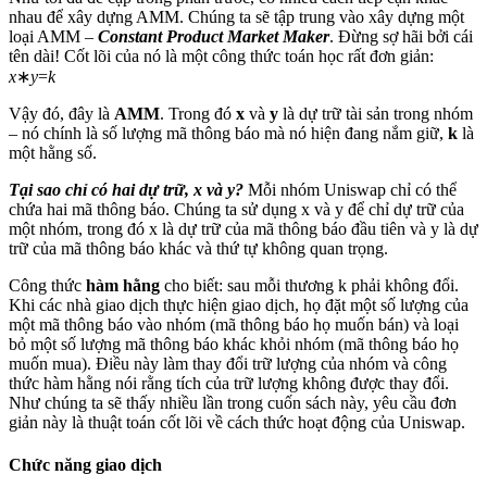
nhau để xây dựng AMM. Chúng ta sẽ tập trung vào xây dựng một
loại AMM –
Constant Product Market Maker
. Đừng sợ hãi bởi cái
tên dài! Cốt lõi của nó là một công thức toán học rất đơn giản:
x
∗
y
=
k
Vậy đó, đây là
AMM
. Trong đó
x
và
y
là dự trữ tài sản trong nhóm
– nó chính là số lượng mã thông báo mà nó hiện đang nắm giữ,
k
là
một hằng số.
Tại sao chỉ có hai dự trữ, x và y?
Mỗi nhóm Uniswap chỉ có thể
chứa hai mã thông báo. Chúng ta sử dụng x và y để chỉ dự trữ của
một nhóm, trong đó x là dự trữ của mã thông báo đầu tiên và y là dự
trữ của mã thông báo khác và thứ tự không quan trọng.
Công thức
hàm hằng
cho biết: sau mỗi thương k phải không đổi.
Khi các nhà giao dịch thực hiện giao dịch, họ đặt một số lượng của
một mã thông báo vào nhóm (mã thông báo họ muốn bán) và loại
bỏ một số lượng mã thông báo khác khỏi nhóm (mã thông báo họ
muốn mua). Điều này làm thay đổi trữ lượng của nhóm và công
thức hàm hằng nói rằng tích của trữ lượng không được thay đổi.
Như chúng ta sẽ thấy nhiều lần trong cuốn sách này, yêu cầu đơn
giản này là thuật toán cốt lõi về cách thức hoạt động của Uniswap.
Chức năng giao dịch