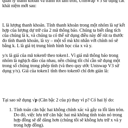
quản lý thanh khoản và tránh lỗi làm tròn, Uniswap V3 sử dụng các
khái niệm mới sau:
L là lượng thanh khoản. Tính thanh khoản trong một nhóm là sự kết
hợp của lượng dự trữ của 2 mã thông báo. Chúng ta biết rằng tích
của chúng là k, và chúng ta có thể sử dụng điều này để rút ra thước
đo tính thanh khoản, là xy – một số mà khi nhân với chính nó sẽ
bằng k. L là giá trị trung bình hình học của x và y.
y/x là giá của mã token0 theo token1. Vì giá mã thông báo trong
nhóm là nghịch đảo của nhau, nên chúng tôi chỉ cần sử dụng một
trong số chúng trong phép tính (và theo quy ước Uniswap V3 sử
dụng y/x). Giá của token1 tính theo token0 chỉ đơn giản là:
Tại sao sử dụng
√p
(Căn bậc 2 của p) thay vì p? Có hai lý do:
Tính toán căn bậc hai không chính xác và gây ra lỗi làm tròn.
Do đó, việc lưu trữ căn bậc hai mà không tính toán nó trong
hợp đồng sẽ dễ dàng hơn (chúng tôi sẽ không lưu trữ x và y
trong hợp đồng).