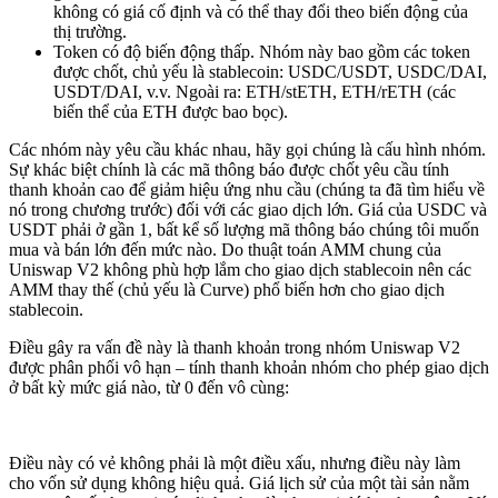
không có giá cố định và có thể thay đổi theo biến động của
thị trường.
Token có độ biến động thấp. Nhóm này bao gồm các token
được chốt, chủ yếu là stablecoin: USDC/USDT, USDC/DAI,
USDT/DAI, v.v. Ngoài ra: ETH/stETH, ETH/rETH (các
biến thể của ETH được bao bọc).
Các nhóm này yêu cầu khác nhau, hãy gọi chúng là cấu hình nhóm.
Sự khác biệt chính là các mã thông báo được chốt yêu cầu tính
thanh khoản cao để giảm hiệu ứng nhu cầu (chúng ta đã tìm hiểu về
nó trong chương trước) đối với các giao dịch lớn. Giá của USDC và
USDT phải ở gần 1, bất kể số lượng mã thông báo chúng tôi muốn
mua và bán lớn đến mức nào. Do thuật toán AMM chung của
Uniswap V2 không phù hợp lắm cho giao dịch stablecoin nên các
AMM thay thế (chủ yếu là Curve) phổ biến hơn cho giao dịch
stablecoin.
Điều gây ra vấn đề này là thanh khoản trong nhóm Uniswap V2
được phân phối vô hạn – tính thanh khoản nhóm cho phép giao dịch
ở bất kỳ mức giá nào, từ 0 đến vô cùng:
Điều này có vẻ không phải là một điều xấu, nhưng điều này làm
cho vốn sử dụng không hiệu quả. Giá lịch sử của một tài sản nằm