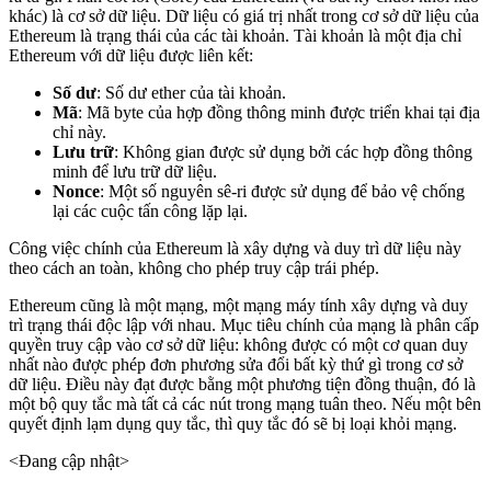
khác) là cơ sở dữ liệu. Dữ liệu có giá trị nhất trong cơ sở dữ liệu của
Ethereum là trạng thái của các tài khoản. Tài khoản là một địa chỉ
Ethereum với dữ liệu được liên kết:
Số dư
: Số dư ether của tài khoản.
Mã
: Mã byte của hợp đồng thông minh được triển khai tại địa
chỉ này.
Lưu trữ
: Không gian được sử dụng bởi các hợp đồng thông
minh để lưu trữ dữ liệu.
Nonce
: Một số nguyên sê-ri được sử dụng để bảo vệ chống
lại các cuộc tấn công lặp lại.
Công việc chính của Ethereum là xây dựng và duy trì dữ liệu này
theo cách an toàn, không cho phép truy cập trái phép.
Ethereum cũng là một mạng, một mạng máy tính xây dựng và duy
trì trạng thái độc lập với nhau. Mục tiêu chính của mạng là phân cấp
quyền truy cập vào cơ sở dữ liệu: không được có một cơ quan duy
nhất nào được phép đơn phương sửa đổi bất kỳ thứ gì trong cơ sở
dữ liệu. Điều này đạt được bằng một phương tiện đồng thuận, đó là
một bộ quy tắc mà tất cả các nút trong mạng tuân theo. Nếu một bên
quyết định lạm dụng quy tắc, thì quy tắc đó sẽ bị loại khỏi mạng.
<Đang cập nhật>