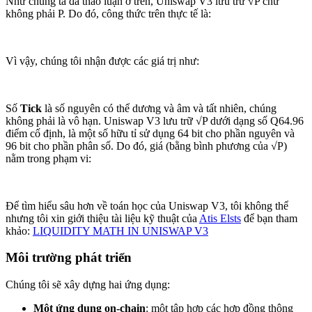
Như chúng ta đã thảo luận ở trên, Uniswap V3 lưu trữ √P chứ
không phải P. Do đó, công thức trên thực tế là:
Vì vậy, chúng tôi nhận được các giá trị như:
Số
Tick
là số nguyên có thể dương và âm và tất nhiên, chúng
không phải là vô hạn. Uniswap V3 lưu trữ √P dưới dạng số Q64.96
điểm cố định, là một số hữu tỉ sử dụng 64 bit cho phần nguyên và
96 bit cho phần phân số. Do đó, giá (bằng bình phương của √P)
nằm trong phạm vi:
Để tìm hiểu sâu hơn về toán học của Uniswap V3, tôi không thể
nhưng tôi xin giới thiệu tài liệu kỹ thuật của
Atis Elsts
để bạn tham
khảo:
LIQUIDITY MATH IN UNISWAP V3
Môi trường phát triển
Chúng tôi sẽ xây dựng hai ứng dụng:
Một ứng dụng on-chain
: một tập hợp các hợp đồng thông