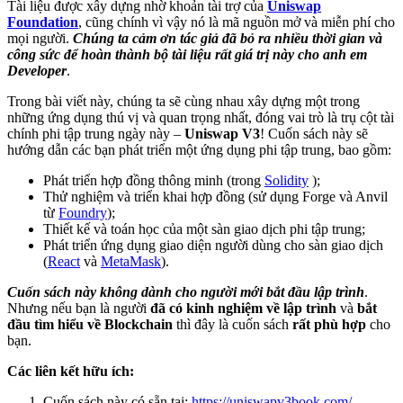
Tài liệu được xây dựng nhờ khoản tài trợ của
Uniswap
Foundation
, cũng chính vì vậy nó là mã nguồn mở và miễn phí cho
mọi người.
Chúng ta cảm ơn tác giả đã bỏ ra nhiều thời gian và
công sức để hoàn thành bộ tài liệu rất giá trị này cho anh em
Developer
.
Trong bài viết này, chúng ta sẽ cùng nhau xây dựng một trong
những ứng dụng thú vị và quan trọng nhất, đóng vai trò là trụ cột tài
chính phi tập trung ngày này –
Uniswap V3
! Cuốn sách này sẽ
hướng dẫn các bạn phát triển một ứng dụng phi tập trung, bao gồm:
Phát triển hợp đồng thông minh (trong
Solidity
);
Thử nghiệm và triển khai hợp đồng (sử dụng Forge và Anvil
từ
Foundry
);
Thiết kế và toán học của một sàn giao dịch phi tập trung;
Phát triển ứng dụng giao diện người dùng cho sàn giao dịch
(
React
và
MetaMask
).
Cuốn sách này không dành cho người mới bắt đầu lập trình
.
Nhưng nếu bạn là người
đã có kinh nghiệm về lập trình
và
bắt
đầu tìm hiểu về Blockchain
thì đây là cuốn sách
rất phù hợp
cho
bạn.
Các liên kết hữu ích:
Cuốn sách này có sẵn tại:
https://uniswapv3book.com/