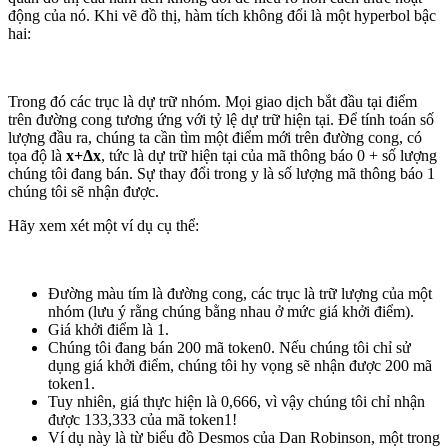
động của nó. Khi vẽ đồ thị, hàm tích không đổi là một hyperbol bậc
hai:
Trong đó các trục là dự trữ nhóm. Mọi giao dịch bắt đầu tại điểm
trên đường cong tương ứng với tỷ lệ dự trữ hiện tại. Để tính toán số
lượng đầu ra, chúng ta cần tìm một điểm mới trên đường cong, có
tọa độ là
x+Δx
, tức là dự trữ hiện tại của mã thông báo 0 + số lượng
chúng tôi đang bán. Sự thay đổi trong y là số lượng mã thông báo 1
chúng tôi sẽ nhận được.
Hãy xem xét một ví dụ cụ thể:
Đường màu tím là đường cong, các trục là trữ lượng của một
nhóm (lưu ý rằng chúng bằng nhau ở mức giá khởi điểm).
Giá khởi điểm là 1.
Chúng tôi đang bán 200 mã token0. Nếu chúng tôi chỉ sử
dụng giá khởi điểm, chúng tôi hy vọng sẽ nhận được 200 mã
token1.
Tuy nhiên, giá thực hiện là 0,666, vì vậy chúng tôi chỉ nhận
được 133,333 của mã token1!
Ví dụ này là từ biểu đồ Desmos của Dan Robinson, một trong