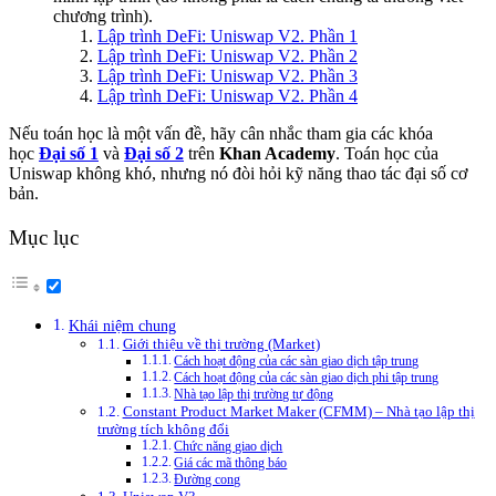
chương trình).
Lập trình DeFi: Uniswap V2. Phần 1
Lập trình DeFi: Uniswap V2. Phần 2
Lập trình DeFi: Uniswap V2. Phần 3
Lập trình DeFi: Uniswap V2. Phần 4
Nếu toán học là một vấn đề, hãy cân nhắc tham gia các khóa
học
Đại số 1
và
Đại số 2
trên
Khan Academy
. Toán học của
Uniswap không khó, nhưng nó đòi hỏi kỹ năng thao tác đại số cơ
bản.
Mục lục
Khái niệm chung
Giới thiệu về thị trường (Market)
Cách hoạt động của các sàn giao dịch tập trung
Cách hoạt động của các sàn giao dịch phi tập trung
Nhà tạo lập thị trường tự động
Constant Product Market Maker (CFMM) – Nhà tạo lập thị
trường tích không đổi
Chức năng giao dịch
Giá các mã thông báo
Đường cong