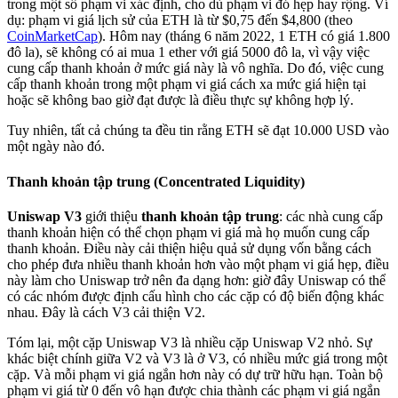
trong một số phạm vi xác định, cho dù phạm vi đó hẹp hay rộng. Ví
dụ: phạm vi giá lịch sử của ETH là từ $0,75 đến $4,800 (theo
CoinMarketCap
). Hôm nay (tháng 6 năm 2022, 1 ETH có giá 1.800
đô la), sẽ không có ai mua 1 ether với giá 5000 đô la, vì vậy việc
cung cấp thanh khoản ở mức giá này là vô nghĩa. Do đó, việc cung
cấp thanh khoản trong một phạm vi giá cách xa mức giá hiện tại
hoặc sẽ không bao giờ đạt được là điều thực sự không hợp lý.
Tuy nhiên, tất cả chúng ta đều tin rằng ETH sẽ đạt 10.000 USD vào
một ngày nào đó.
Thanh khoản tập trung (Concentrated Liquidity)
Uniswap V3
giới thiệu
thanh khoản tập trung
: các nhà cung cấp
thanh khoản hiện có thể chọn phạm vi giá mà họ muốn cung cấp
thanh khoản. Điều này cải thiện hiệu quả sử dụng vốn bằng cách
cho phép đưa nhiều thanh khoản hơn vào một phạm vi giá hẹp, điều
này làm cho Uniswap trở nên đa dạng hơn: giờ đây Uniswap có thể
có các nhóm được định cấu hình cho các cặp có độ biến động khác
nhau. Đây là cách V3 cải thiện V2.
Tóm lại, một cặp Uniswap V3 là nhiều cặp Uniswap V2 nhỏ. Sự
khác biệt chính giữa V2 và V3 là ở V3, có nhiều mức giá trong một
cặp. Và mỗi phạm vi giá ngắn hơn này có dự trữ hữu hạn. Toàn bộ
phạm vi giá từ 0 đến vô hạn được chia thành các phạm vi giá ngắn