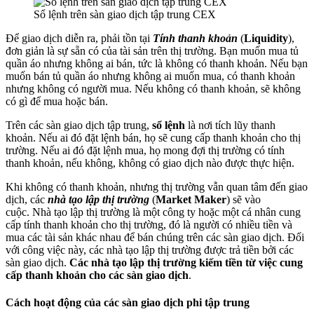
Sổ lệnh trên sàn giao dịch tập trung CEX
Để giao dịch diễn ra, phải tồn tại
Tính thanh khoản
(
Liquidity
),
đơn giản là sự sẵn có của tài sản trên thị trường. Bạn muốn mua tủ
quần áo nhưng không ai bán, tức là không có thanh khoản. Nếu bạn
muốn bán tủ quần áo nhưng không ai muốn mua, có thanh khoản
nhưng không có người mua. Nếu không có thanh khoản, sẽ không
có gì để mua hoặc bán.
Trên các sàn giao dịch tập trung,
sổ lệnh
là nơi tích lũy thanh
khoản. Nếu ai đó đặt lệnh bán, họ sẽ cung cấp thanh khoản cho thị
trường. Nếu ai đó đặt lệnh mua, họ mong đợi thị trường có tính
thanh khoản, nếu không, không có giao dịch nào được thực hiện.
Khi không có thanh khoản, nhưng thị trường vẫn quan tâm đến giao
dịch, các
nhà tạo lập thị trường
(
Market Maker
) sẽ vào
cuộc. Nhà tạo lập thị trường là một công ty hoặc một cá nhân cung
cấp tính thanh khoản cho thị trường, đó là người có nhiều tiền và
mua các tài sản khác nhau để bán chúng trên các sàn giao dịch. Đối
với công việc này, các nhà tạo lập thị trường được trả tiền bởi các
sàn giao dịch.
Các nhà tạo lập thị trường kiếm tiền từ việc cung
cấp thanh khoản cho các sàn giao dịch
.
Cách hoạt động của các sàn giao dịch phi tập trung