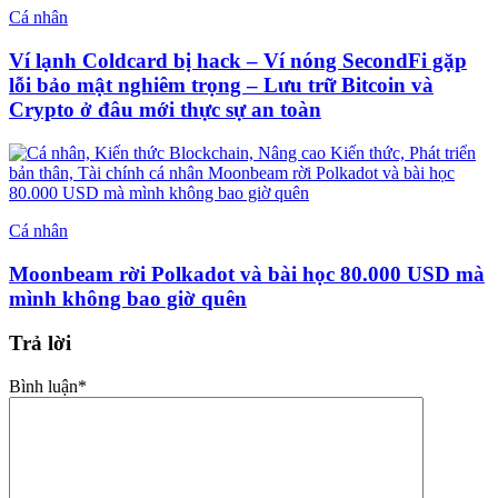
Cá nhân
Ví lạnh Coldcard bị hack – Ví nóng SecondFi gặp
lỗi bảo mật nghiêm trọng – Lưu trữ Bitcoin và
Crypto ở đâu mới thực sự an toàn
Cá nhân
Moonbeam rời Polkadot và bài học 80.000 USD mà
mình không bao giờ quên
Trả lời
Bình luận
*