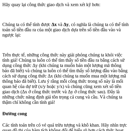
Hãy quay lại công thức giao dịch và xem xét kỹ hơn:
Chúng ta có thể tính được
Δx
và
Δy
, có nghĩa là chúng ta có thể tính
toán số tiền đầu ra của một giao dịch dựa trên số tiền đầu vào và
ngược lại:
Trên thực tế, những công thức này giải phóng chúng ta khỏi việc
tính giá! Chúng ta luôn có thể tìm thấy số tiền đầu ra bằng cách sử
dụng công thức Δy (khi chúng ta muốn bán một lượng mã thông
báo đã biết) và chúng ta luôn có thể tìm thấy số lượng đầu vào bằng
cách sử dụng công thức Δx (khi chúng ta muốn mua một lượng mã
thông báo đã biết). Lưu ý rằng mỗi công thức trong số này là mối
quan hệ của dự trữ (x/y hoặc y/x) và chúng cũng xem xét số tiền
giao dịch (Δx ở công thức trước và Δy ở công thức sau). Đây là
những chức năng định giá tôn trọng cả cung và cầu. Và chúng ta
thậm chí không cần tính giá!
Đường cong
Các tính toán trên có vẻ quá trừu tượng và khô khan. Hãy nhìn trực
quan đồ thị của hàm tích không đổi để hiểu rõ hơn cách thức hoạt