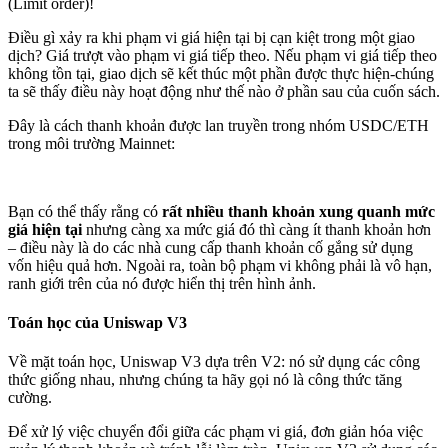
(Limit order)!
Điều gì xảy ra khi phạm vi giá hiện tại bị cạn kiệt trong một giao
dịch? Giá trượt vào phạm vi giá tiếp theo. Nếu phạm vi giá tiếp theo
không tồn tại, giao dịch sẽ kết thúc một phần được thực hiện-chúng
ta sẽ thấy điều này hoạt động như thế nào ở phần sau của cuốn sách.
Đây là cách thanh khoản được lan truyền trong nhóm USDC/ETH
trong môi trường Mainnet:
Bạn có thể thấy rằng có
rất nhiều thanh khoản xung quanh mức
giá hiện tại
nhưng càng xa mức giá đó thì càng ít thanh khoản hơn
– điều này là do các nhà cung cấp thanh khoản cố gắng sử dụng
vốn hiệu quả hơn. Ngoài ra, toàn bộ phạm vi không phải là vô hạn,
ranh giới trên của nó được hiển thị trên hình ảnh.
Toán học của Uniswap V3
Về mặt toán học, Uniswap V3 dựa trên V2: nó sử dụng các công
thức giống nhau, nhưng chúng ta hãy gọi nó là công thức tăng
cường.
Để xử lý việc chuyển đổi giữa các phạm vi giá, đơn giản hóa việc