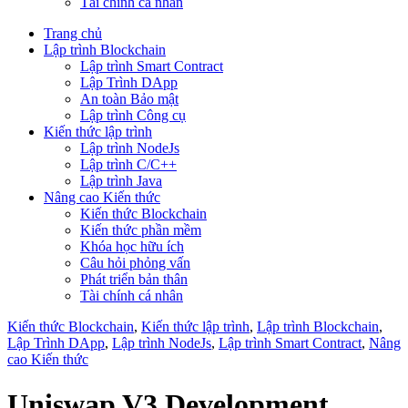
Tài chính cá nhân
Trang chủ
Lập trình Blockchain
Lập trình Smart Contract
Lập Trình DApp
An toàn Bảo mật
Lập trình Công cụ
Kiến thức lập trình
Lập trình NodeJs
Lập trình C/C++
Lập trình Java
Nâng cao Kiến thức
Kiến thức Blockchain
Kiến thức phần mềm
Khóa học hữu ích
Câu hỏi phỏng vấn
Phát triển bản thân
Tài chính cá nhân
Kiến thức Blockchain
,
Kiến thức lập trình
,
Lập trình Blockchain
,
Lập Trình DApp
,
Lập trình NodeJs
,
Lập trình Smart Contract
,
Nâng
cao Kiến thức
Uniswap V3 Development