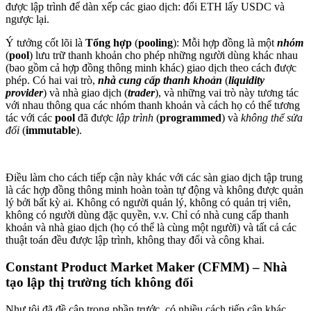
được lập trình để dàn xếp các giao dịch: đổi ETH lấy USDC và
ngược lại.
Ý tưởng cốt lõi là
Tổng hợp
(
pooling
): Mỗi hợp đồng là một
nhóm
(
pool
) lưu trữ thanh khoản cho phép những người dùng khác nhau
(bao gồm cả hợp đồng thông minh khác) giao dịch theo cách được
phép. Có hai vai trò,
nhà cung cấp thanh khoản
(
liquidity
provider
) và nhà giao dịch (
trader
), và những vai trò này tương tác
với nhau thông qua các nhóm thanh khoản và cách họ có thể tương
tác với các
pool
đã được
lập trình
(
programmed
) và
không thể sửa
đổi
(
immutable
).
Điều làm cho cách tiếp cận này khác với các sàn giao dịch tập trung
là các hợp đồng thông minh hoàn toàn tự động và không được quản
lý bởi bất kỳ ai. Không có người quản lý, không có quản trị viên,
không có người dùng đặc quyền, v.v. Chỉ có nhà cung cấp thanh
khoản và nhà giao dịch (họ có thể là cùng một người) và tất cả các
thuật toán đều được lập trình, không thay đổi và công khai.
Constant Product Market Maker (CFMM) – Nhà
tạo lập thị trường tích không đổi
Như tôi đã đề cập trong phần trước, có nhiều cách tiếp cận khác