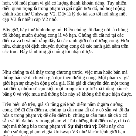
hơn, với mỗi phạm vi giá có lượng thanh khoản riêng. Tuy nhiên,
điều quan trọng là trong phạm vi giá ngắn hơn đó, nó hoạt động
chính xác như Uniswap V2. Đây là lý do tại sao tôi nói rằng một
cặp V3 là nhiều cặp V2 nhỏ.
Bây giờ, hãy thử hình dung nó. Điều chúng tôi đang nói là chúng
tôi không muốn đường cong là vô hạn. Chúng tôi cắt nó tại các
điểm a và b và nói rằng đây là các ranh giới của đường cong. Hơn
nữa, chúng tôi dịch chuyển đường cong để các ranh giới nằm trên
các trục. Đây là những gì chúng tôi nhận được:
Như chúng ta đã thấy trong chương trước, việc mua hoặc bán mã
thông báo sẽ di chuyển giá dọc theo đường cong. Một phạm vi giá
giới hạn sự chuyển động của giá. Khi giá di chuyển đến một trong
hai điểm, nhóm sẽ cạn kiệt: một trong các dự trữ mã thông báo sẽ
bằng 0 và việc mua mã thông báo này sẽ không thể thực hiện được.
Trên biểu đồ trên, giả sử rằng giá khởi điểm nằm ở giữa đường
cong. Để đi đến điểm a, chúng ta cần mua tất cả y có sẵn và tối đa
hóa x trong phạm vi; để đến điểm b, chúng ta cần mua tất cả x có
sẵn và tối đa hóa y trong phạm vi. Tại những thời điểm này, chỉ có
một mã thông báo trong phạm vi!
Sự thật thú vị
: Điều này cho
phép sử dụng phạm vi giá Uniswap V3 như là các lệnh giới hạn