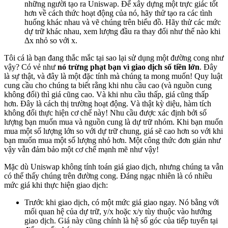
những người tạo ra Uniswap. Để xây dựng một trực giác tốt
hơn về cách thức hoạt động của nó, hãy thử tạo ra các tình
huống khác nhau và vẽ chúng trên biểu đồ. Hãy thử các mức
dự trữ khác nhau, xem lượng đầu ra thay đổi như thế nào khi
Δx nhỏ so với x.
Tôi cá là bạn đang thắc mắc tại sao lại sử dụng một đường cong như
vậy? Có vẻ như
nó trừng phạt bạn vì giao dịch số tiền lớn
. Đây
là sự thật, và đây là một đặc tính mà chúng ta mong muốn! Quy luật
cung cầu cho chúng ta biết rằng khi nhu cầu cao (và nguồn cung
không đổi) thì giá cũng cao. Và khi nhu cầu thấp, giá cũng thấp
hơn. Đây là cách thị trường hoạt động. Và thật kỳ diệu, hàm tích
không đổi thực hiện cơ chế này! Nhu cầu được xác định bởi số
lượng bạn muốn mua và nguồn cung là dự trữ nhóm. Khi bạn muốn
mua một số lượng lớn so với dự trữ chung, giá sẽ cao hơn so với khi
bạn muốn mua một số lượng nhỏ hơn. Một công thức đơn giản như
vậy vẫn đảm bảo một cơ chế mạnh mẽ như vậy!
Mặc dù Uniswap không tính toán giá giao dịch, nhưng chúng ta vẫn
có thể thấy chúng trên đường cong. Đáng ngạc nhiên là có nhiều
mức giá khi thực hiện giao dịch:
Trước khi giao dịch, có một mức giá giao ngay. Nó bằng với
mối quan hệ của dự trữ, y/x hoặc x/y tùy thuộc vào hướng
giao dịch. Giá này cũng chính là hệ số góc của tiếp tuyến tại