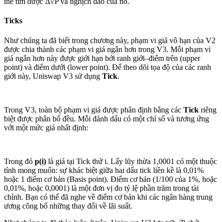
thể tìm được Δ√P và nghịch đảo của nó.
Ticks
Như chúng ta đã biết trong chương này, phạm vi giá vô hạn của V2
được chia thành các phạm vi giá ngắn hơn trong V3. Mỗi phạm vi
giá ngắn hơn này được giới hạn bởi ranh giới–điểm trên (upper
point) và điểm dưới (lower point). Để theo dõi tọa độ của các ranh
giới này, Uniswap V3 sử dụng
Tick
.
Trong V3, toàn bộ phạm vi giá được phân định bằng các
Tick
riêng
biệt được phân bổ đều. Mỗi đánh dấu có một chỉ số và tương ứng
với một mức giá nhất định:
Trong đó
p(i)
là giá tại Tick thứ i. Lấy lũy thừa 1,0001 có một thuộc
tính mong muốn: sự khác biệt giữa hai dấu tick liền kề là 0,01%
hoặc 1 điểm cơ bản (Basis point). Điểm cơ bản (1/100 của 1%, hoặc
0,01%, hoặc 0,0001) là một đơn vị đo tỷ lệ phần trăm trong tài
chính. Bạn có thể đã nghe về điểm cơ bản khi các ngân hàng trung
ương công bố những thay đổi về lãi suất.