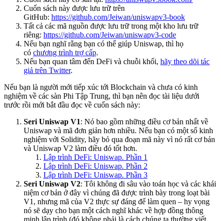
Cuốn sách này được lưu trữ trên
GitHub:
https://github.com/Jeiwan/uniswapv3-book
Tất cả các mã nguồn được lưu trữ trong một kho lưu trữ
riêng:
https://github.com/Jeiwan/uniswapv3-code
Nếu bạn nghĩ rằng bạn có thể giúp Uniswap, thì họ
có
chương trình trợ cấp
.
Nếu bạn quan tâm đến DeFi và chuỗi khối,
hãy theo dõi tác
giả trên Twitter
.
Nếu bạn là người mới tiếp xúc tới Blockchain và chưa có kinh
nghiệm về các sàn Phi Tập Trung, thì bạn nên đọc tài liệu dưới
trước rồi mới bắt đầu đọc về cuốn sách này:
Seri Uniswap V1
: Nó bao gồm những điều cơ bản nhất về
Uniswap và mã đơn giản hơn nhiều. Nếu bạn có một số kinh
nghiệm với Solidity, hãy bỏ qua đoạn mã này vì nó rất cơ bản
và Uniswap V2 làm điều đó tốt hơn.
Lập trình DeFi: Uniswap. Phần 1
Lập trình DeFi: Uniswap. Phần 2
Lập trình DeFi: Uniswap. Phần 3
Seri Uniswap V2
: Tôi không đi sâu vào toán học và các khái
niệm cơ bản ở đây vì chúng đã được trình bày trong loạt bài
V1, nhưng mã của V2 thực sự đáng để làm quen – hy vọng
nó sẽ dạy cho bạn một cách nghĩ khác về hợp đồng thông
minh lập trình (đó không phải là cách chúng ta thường viết