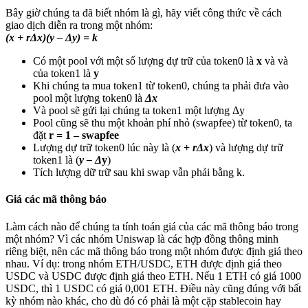
Bây giờ chúng ta đã biết nhóm là gì, hãy viết công thức về cách
giao dịch diễn ra trong một nhóm:
(x + rΔx)(y – Δy) = k
Có một pool với một số lượng dự trữ của token0 là
x
và và
của token1 là
y
Khi chúng ta mua token1 từ token0, chúng ta phải đưa vào
pool một lượng token0 là
Δx
Và pool sẽ gửi lại chúng ta token1 một lượng Δy
Pool cũng sẽ thu một khoản phí nhỏ (swapfee) từ token0, ta
đặt
r = 1 – swapfee
Lượng dự trữ token0 lúc này là (
x + rΔx
) và lượng dự trữ
token1 là (
y –
Δ
y
)
Tích lượng dữ trữ sau khi swap vẫn phải bằng k.
Giá các mã thông báo
Làm cách nào để chúng ta tính toán giá của các mã thông báo trong
một nhóm? Vì các nhóm Uniswap là các hợp đồng thông minh
riêng biệt, nên các mã thông báo trong một nhóm được định giá theo
nhau. Ví dụ: trong nhóm ETH/USDC, ETH được định giá theo
USDC và USDC được định giá theo ETH. Nếu 1 ETH có giá 1000
USDC, thì 1 USDC có giá 0,001 ETH. Điều này cũng đúng với bất
kỳ nhóm nào khác, cho dù đó có phải là một cặp stablecoin hay