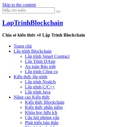
Skip to the content
LapTrinhBlockchain
Chia sẻ kiến thức về Lập Trình Blockchain
Trang chủ
Lập trình Blockchain
Lập trình Smart Contract
Lập Trình DApp
An toàn Bảo mật
Lập trình Công cụ
Kiến thức lập trình
Lập trình NodeJs
Lập trình C/C++
Lập trình Java
Nâng cao Kiến thức
Kiến thức Blockchain
Kiến thức phần mềm
Khóa học hữu ích
Câu hỏi phỏng vấn
Phát triển bản thân