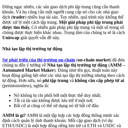
Đừng ngạc nhiên, các sàn giao dịch phi tập trung cũng cần thanh
khoản. Và họ cũng cần một người cung cấp nó cho các nhà giao
dịch (
trader
) nhiều loại tài sản. Tuy nhiên, quá trình này không thể
được xử lý một cách tập trung.
Một giải pháp phi tập trung phải
được tìm thấy.
Có nhiều giải pháp phi tập trung và một số trong số
chúng được thực hiện khác nhau. Trọng tâm của chúng ta sẽ là cách
Uniswap
giải quyết vấn đề này.
Nhà tạo lập thị trường tự động
Sự phát triển của thị trường on-chain
(
on-chain market
) đã đưa
chúng ta đến ý tưởng về
Nhà tạo lập thị trường tự động
(
AMM –
Automated Market Maker
). Đúng như tên gọi, thuật toán này
hoạt động giống hệt như các nhà tạo lập thị trường nhưng theo cách
tự động. Hơn nữa, nó
phi tập trung
và
không cần cấp phép từ ai
(permissionless), nghĩa là:
Nó không bị chi phối bởi một thực thể duy nhất;
Tất cả tài sản không được lưu trữ ở một nơi;
Bất cứ ai cũng có thể sử dụng nó từ bất cứ đâu.
AMM là gì?
AMM là một tập hợp các hợp đồng thông minh xác
định cách quản lý tính thanh khoản. Mỗi cặp giao dịch (ví dụ:
ETH/USDC) là một hợp đồng riêng lưu trữ cả ETH và USDC và