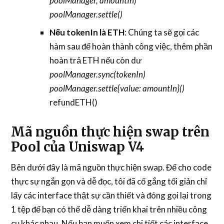
poolManager, amountIn)
poolManager.settle()
Nếu tokenIn là ETH
: Chúng ta sẽ gọi các
hàm sau để hoàn thành công việc, thêm phần
hoàn trả ETH nếu còn dư
poolManager.sync(tokenIn)
poolManager.settle{value: amountIn}()
refundETH()
Mã nguồn thực hiện swap trên
Pool của Uniswap V4
Bên dưới đây là mã nguồn thực hiện swap. Để cho code
thực sự ngắn gọn và dễ đọc, tôi đã cố gắng tối giản chỉ
lấy các interface thật sự cần thiết và đóng gọi lại trong
1 tệp để bạn có thể dễ dàng triển khai trên nhiều công
cụ khác nhau. Nếu bạn muốn xem chi tiết các interface,