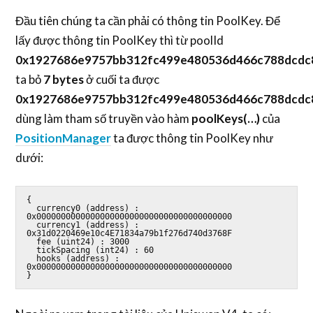
Đầu tiên chúng ta cần phải có thông tin PoolKey. Để
lấy được thông tin PoolKey thì từ poolId
0x1927686e9757bb312fc499e480536d466c788dcdc
ta bỏ
7 bytes
ở cuối ta được
0x1927686e9757bb312fc499e480536d466c788dcdc
dùng làm tham số truyền vào hàm
poolKeys(…)
của
PositionManager
ta được thông tin PoolKey như
dưới:
{

  currency0 (address) : 
0x0000000000000000000000000000000000000000

  currency1 (address) : 
0x31d0220469e10c4E71834a79b1f276d740d3768F

  fee (uint24) : 3000

  tickSpacing (int24) : 60

  hooks (address) : 
0x0000000000000000000000000000000000000000

}