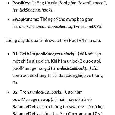
PoolKey
: Thông tin của Pool gồm
(token0, token1,
fee, tickSpacing, hooks)
.
SwapParams
: Thông số cho swap bao gồm
(zeroForOne, amountSpecified, sqrtPriceLimitX96)
Luồng đầy đủ quá trình swap trên Pool V4 như sau:
B1
: Gọi hàm
poolManager.unlock(…)
để khởi tạo
một phiên giao dịch. Khi hàm unlock() được gọi,
poolManager sẽ gọi tới
unlockCallback(…)
của
contract để chúng ta cài đặt các nghiệp vụ trong
đó.
B2
: Trong
unlockCallback(…)
, gọi hàm
poolManager.swap(…)
, hàm này sẽ trả về
BalanceDelta
chứa thông tin swap => Từ dữ liệu
BalanceDelta
chúng ta sẽ có được
amount0
và