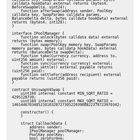
calldata hookData) external returns (bytes4, 
BeforeSwapDelta, uint24);

    function afterSwap(address sender, PoolKey 
calldata key, SwapParams calldata params, 
BalanceDelta delta, bytes calldata hookData) external 
returns (bytes4, int128);

}

interface IPoolManager {

    function unlock(bytes calldata data) external 
returns (bytes memory);

    function swap(PoolKey memory key, SwapParams 
memory params, bytes calldata hookData) external 
returns (BalanceDelta swapDelta);

    function take(Currency currency, address to, 
uint256 amount) external;

    function sync(Currency currency) external;

    function settle() external payable returns 
(uint256 paid);

    function settleFor(address recipient) external 
payable returns (uint256 paid);

}

contract UniswapV4Swap {

    uint160 internal constant MIN_SQRT_RATIO = 
4295128739;

    uint160 internal constant MAX_SQRT_RATIO = 
1461446703485210103287273052203988822378723970342;

    constructor() {

    }

    struct CallbackData {

        address sender;

        IPoolManager poolManager;

        PoolKey poolKey;

        bool zeroForOne;
