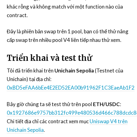
khác rỗng và không match với một function nào của
contract.
Đây là phiên bản swap trên 1 pool, bạn có thể thử nâng
cấp swap trên nhiều pool V4 liên tiếp nhau thử xem.
Triển khai và test thử
Tôi đã triển khai trên
Unichain Sepolia
(Testnet của
Unichain) tại địa chỉ:
0xBD5eFAA6bEe4E2ED52EA00b91962F1C3EaeAb1F2
Bây giờ chúng ta sẽ test thử trên pool
ETH/USDC
:
0x1927686e9757bb312fc499e480536d466c788dcdc8
Chi tiết địa chỉ các contract xem mục
Uniswap V4 trên
Unichain Sepolia
.