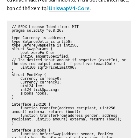
bạn có thể xem tại
UniswapV4-Core
.
// SPDX-License-Identifier: MIT

pragma solidity ^0.8.26;

type Currency is address;

type BalanceDelta is int256;

type BeforeSwapDelta is int256;

struct SwapParams {

    bool zeroForOne;

    int256 amountSpecified;                                 
// The desired input amount if negative (exactIn), or 
the desired output amount if positive (exactOut)

    uint160 sqrtPriceLimitX96;

}

struct PoolKey {

    Currency currency0;

    Currency currency1;

    uint24 fee;

    int24 tickSpacing;

    IHooks hooks;

}

interface IERC20 {

    function transfer(address recipient, uint256 
amount) external returns (bool);

    function transferFrom(address sender, address 
recipient, uint256 amount) external returns (bool);

}

interface IHooks {

    function beforeSwap(address sender, PoolKey 
calldata key, SwapParams calldata params, bytes 