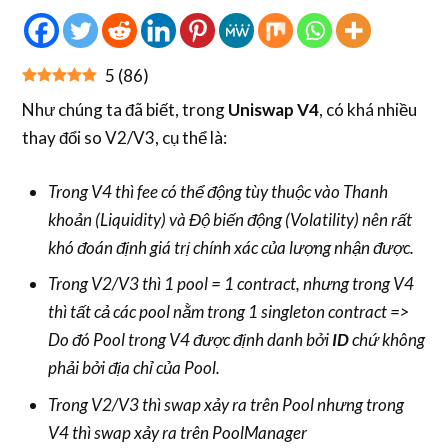
5
(
86
)
Như chúng ta đã biết, trong
Uniswap V4
, có khá nhiều
thay đổi so V2/V3, cụ thể là:
Trong V4 thì fee có thể động tùy thuộc vào Thanh
khoản (Liquidity) và Độ biến động (Volatility) nên rất
khó đoán định giá trị chính xác của lượng nhận được.
Trong V2/V3 thì 1 pool = 1 contract, nhưng trong V4
thì tất cả các pool nằm trong 1 singleton contract =>
Do đó Pool trong V4 được định danh bởi
ID
chứ không
phải bởi địa chỉ của Pool.
Trong V2/V3 thì swap xảy ra trên Pool nhưng trong
V4 thì swap xảy ra trên PoolManager