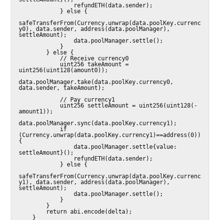
                refundETH(data.sender);

            } else {

safeTransferFrom(Currency.unwrap(data.poolKey.currenc
y0), data.sender, address(data.poolManager), 
settleAmount);

                data.poolManager.settle();

            }

        } else {

            // Receive currency0

            uint256 takeAmount = 
uint256(uint128(amount0));

data.poolManager.take(data.poolKey.currency0, 
data.sender, takeAmount);

            // Pay currency1

            uint256 settleAmount = uint256(uint128(-
amount1));

data.poolManager.sync(data.poolKey.currency1);

            if 
(Currency.unwrap(data.poolKey.currency1)==address(0)) 
{

                data.poolManager.settle{value: 
settleAmount}();

                refundETH(data.sender);

            } else {

safeTransferFrom(Currency.unwrap(data.poolKey.currenc
y1), data.sender, address(data.poolManager), 
settleAmount);

                data.poolManager.settle();

            }

        }

        return abi.encode(delta);

    }
