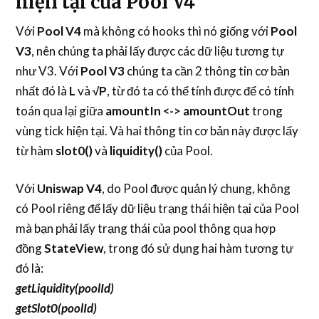
hiện tại của Pool V4
Với
Pool V4
mà không có hooks thì nó giống với
Pool
V3
, nên chúng ta phải lấy được các dữ liệu tương tự
như V3. Với
Pool V3
chúng ta cần 2 thông tin cơ bản
nhất đó là
L
và
√P
, từ đó ta có thể tính được để có tính
toán qua lại giữa
amountIn <-> amountOut
trong
vùng tick hiện tại. Và hai thông tin cơ bản này được lấy
từ hàm
slot0()
và
liquidity()
của Pool.
Với
Uniswap V4
, do Pool được quản lý chung, không
có Pool riêng để lấy dữ liệu trạng thái hiện tại của Pool
mà bạn phải lấy trạng thái của pool thông qua hợp
đồng
StateView
, trong đó sử dụng hai hàm tương tự
đó là:
getLiquidity(poolId)
getSlot0(poolId)