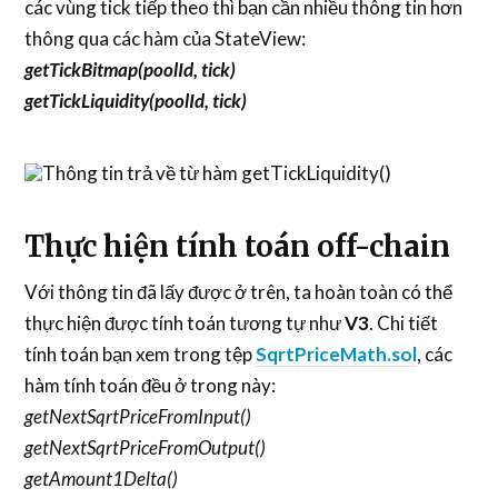
các vùng tick tiếp theo thì bạn cần nhiều thông tin hơn
thông qua các hàm của StateView:
getTickBitmap(poolId, tick)
getTickLiquidity(poolId, tick)
Thực hiện tính toán off-chain
Với thông tin đã lấy được ở trên, ta hoàn toàn có thể
thực hiện được tính toán tương tự như
V3
. Chi tiết
tính toán bạn xem trong tệp
SqrtPriceMath.sol
, các
hàm tính toán đều ở trong này:
getNextSqrtPriceFromInput()
getNextSqrtPriceFromOutput()
getAmount1Delta()