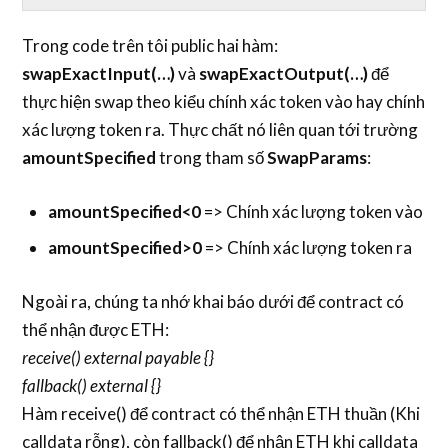
Trong code trên tôi public hai hàm:
swapExactInput(…)
và
swapExactOutput(…)
để
thực hiện swap theo kiểu chính xác token vào hay chính
xác lượng token ra. Thực chất nó liên quan tới trường
amountSpecified
trong tham số
SwapParams
:
amountSpecified<0
=> Chính xác lượng token vào
amountSpecified>0
=> Chính xác lượng token ra
Ngoài ra, chúng ta nhớ khai báo dưới để contract có
thể nhận được ETH:
receive() external payable {}
fallback() external {}
Hàm receive() để contract có thể nhận ETH thuần (Khi
calldata rỗng), còn fallback() để nhận ETH khi calldata