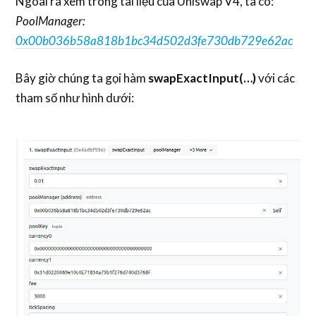
Ngoài ra xem trong tài liệu của Uniswap V4, ta có:
PoolManager:
0x00b036b58a818b1bc34d502d3fe730db729e62ac
Bây giờ chúng ta gọi hàm
swapExactInput(…)
với các
tham số như hình dưới: