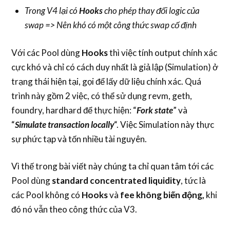
Trong V4 lại có
Hooks
cho phép thay đổi logic của
swap => Nên khó có một công thức swap cố định
Với các Pool dùng
Hooks
thì việc tính output chính xác
cực khó và chỉ có cách duy nhất là giả lập (Simulation) ở
trạng thái hiện tại, gọi để lấy dữ liệu chính xác. Quá
trình này gồm 2 việc, có thể sử dụng revm, geth,
foundry, hardhard để thực hiện: “
Fork state
” và
“
Simulate transaction locally
“. Việc Simulation này thực
sự phức tạp và tốn nhiều tài nguyên.
Vì thế trong bài viết này chúng ta chỉ quan tâm tới các
Pool dùng
standard concentrated liquidity
, tức là
các Pool không có
Hooks
và
fee không biến động,
khi
đó nó vẫn theo công thức của V3.