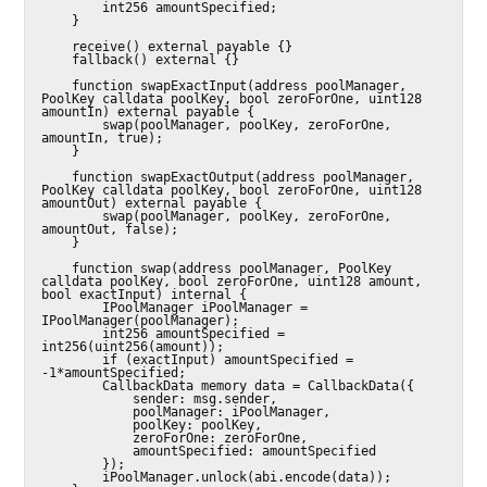
        int256 amountSpecified;

    }

    receive() external payable {}

    fallback() external {}

    function swapExactInput(address poolManager, 
PoolKey calldata poolKey, bool zeroForOne, uint128 
amountIn) external payable {

        swap(poolManager, poolKey, zeroForOne, 
amountIn, true);

    }

    function swapExactOutput(address poolManager, 
PoolKey calldata poolKey, bool zeroForOne, uint128 
amountOut) external payable {

        swap(poolManager, poolKey, zeroForOne, 
amountOut, false);

    }

    function swap(address poolManager, PoolKey 
calldata poolKey, bool zeroForOne, uint128 amount, 
bool exactInput) internal {

        IPoolManager iPoolManager = 
IPoolManager(poolManager);

        int256 amountSpecified = 
int256(uint256(amount));

        if (exactInput) amountSpecified = 
-1*amountSpecified;

        CallbackData memory data = CallbackData({

            sender: msg.sender,

            poolManager: iPoolManager,

            poolKey: poolKey,

            zeroForOne: zeroForOne,

            amountSpecified: amountSpecified

        });

        iPoolManager.unlock(abi.encode(data));
