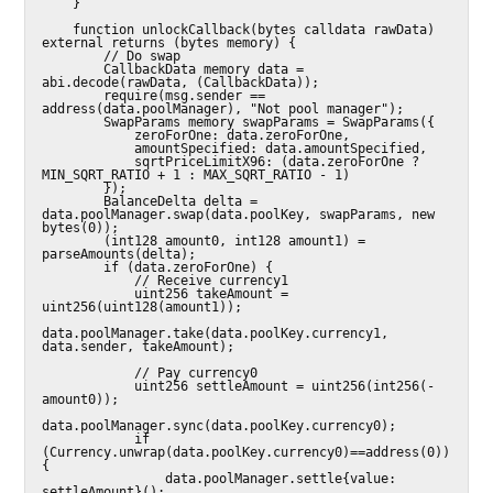
    }

    function unlockCallback(bytes calldata rawData) 
external returns (bytes memory) {

        // Do swap

        CallbackData memory data = 
abi.decode(rawData, (CallbackData));

        require(msg.sender == 
address(data.poolManager), "Not pool manager");

        SwapParams memory swapParams = SwapParams({

            zeroForOne: data.zeroForOne,

            amountSpecified: data.amountSpecified,

            sqrtPriceLimitX96: (data.zeroForOne ? 
MIN_SQRT_RATIO + 1 : MAX_SQRT_RATIO - 1)

        });

        BalanceDelta delta = 
data.poolManager.swap(data.poolKey, swapParams, new 
bytes(0));

        (int128 amount0, int128 amount1) = 
parseAmounts(delta);

        if (data.zeroForOne) {

            // Receive currency1

            uint256 takeAmount = 
uint256(uint128(amount1));

data.poolManager.take(data.poolKey.currency1, 
data.sender, takeAmount);

            // Pay currency0

            uint256 settleAmount = uint256(int256(-
amount0));

data.poolManager.sync(data.poolKey.currency0);

            if 
(Currency.unwrap(data.poolKey.currency0)==address(0)) 
{

                data.poolManager.settle{value: 
settleAmount}();
