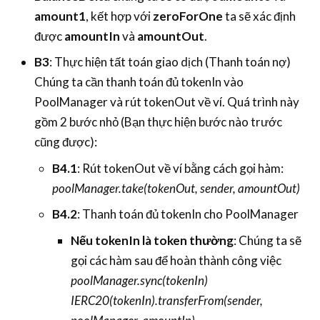
amount1
, kết hợp với
zeroForOne
ta sẽ xác định
được
amountIn
và
amountOut
.
B3
: Thực hiện tất toán giao dịch (Thanh toán nợ)
Chúng ta cần thanh toán đủ tokenIn vào
PoolManager và rút tokenOut về ví. Quá trình này
gồm 2 bước nhỏ (Bạn thực hiện bước nào trước
cũng được):
B4.1
: Rút tokenOut về ví bằng cách gọi hàm:
poolManager.take(tokenOut, sender, amountOut)
B4.2
: Thanh toán đủ tokenIn cho PoolManager
Nếu tokenIn là token thường
: Chúng ta sẽ
gọi các hàm sau để hoàn thành công việc
poolManager.sync(tokenIn)
IERC20(tokenIn).transferFrom(sender,