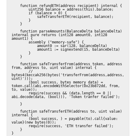
    function refundETH(address recipient) internal {

        uint256 balance = address(this).balance;

        if (balance > 0) {

            safeTransferETH(recipient, balance);

        }

    }

    function parseAmounts(BalanceDelta balanceDelta) 
internal pure returns (int128 amount0, int128 
amount1) {

        assembly ("memory-safe") {

            amount0 := sar(128, balanceDelta)

            amount1 := signextend(15, balanceDelta)

        }

    }

    function safeTransferFrom(address token, address 
from, address to, uint value) internal {

        // 
bytes4(keccak256(bytes('transferFrom(address,address,
uint)')));

        (bool success, bytes memory data) = 
token.call(abi.encodeWithSelector(0x23b872dd, from, 
to, value));

        require(success && (data.length == 0 || 
abi.decode(data, (bool))), 'Token tranfer failed');

    }

    function safeTransferETH(address to, uint value) 
internal {

        (bool success, ) = payable(to).call{value: 
value}(new bytes(0));

        require(success, 'ETH transfer failed');

    }

}