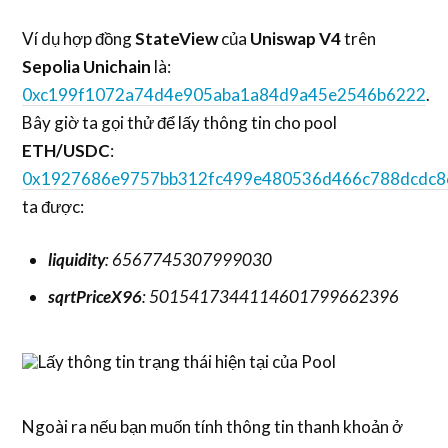
Ví dụ hợp đồng
StateView
của
Uniswap V4
trên
Sepolia Unichain
là:
0xc199f1072a74d4e905aba1a84d9a45e2546b6222
.
Bây giờ ta gọi thử để lấy thông tin cho pool
ETH/USDC
:
0x1927686e9757bb312fc499e480536d466c788dcdc8
ta được:
liquidity
: 6567745307999030
sqrtPriceX96
: 5015417344114601799662396
Ngoài ra nếu bạn muốn tính thông tin thanh khoản ở