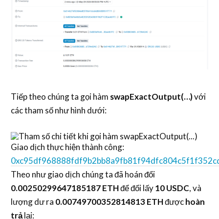
Tiếp theo chúng ta gọi hàm
swapExactOutput(…)
với
các tham số như hình dưới:
Giao dịch thực hiện thành công:
0xc95df968888fdf9b2bb8a9fb81f94dfc804c5f1f352
Theo như giao dịch chúng ta đã hoán đổi
0
.
00250299647185187 ETH
để đổi lấy
10 USDC
, và
lượng dư ra
0
.
00749700352814813 ETH
được
hoàn
trả
lại: