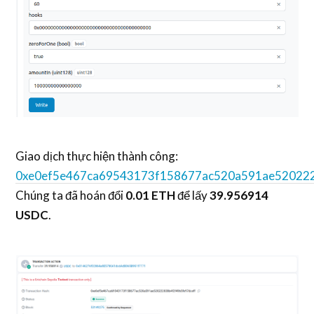
Giao dịch thực hiện thành công:
0xe0ef5e467ca69543173f158677ac520a591ae520222
Chúng ta đã hoán đổi
0.01 ETH
để lấy
39.956914
USDC
.