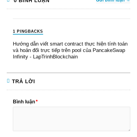
0 BÌNH LUẬN
Gửi bình luận →
1 PINGBACKS
Hướng dẫn viết smart contract thực hiện tính toán
và hoán đổi trực tiếp trên pool của PancakeSwap
Infinity - LapTrinhBlockchain
TRẢ LỜI
Bình luận
*