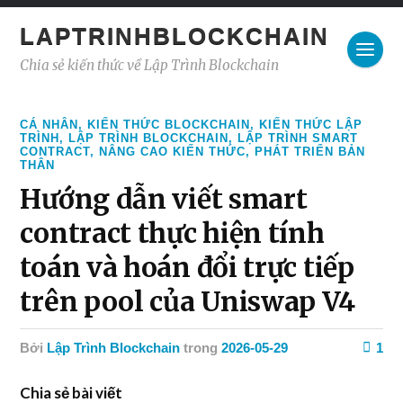
LAPTRINHBLOCKCHAIN
Chia sẻ kiến thức về Lập Trình Blockchain
CÁ NHÂN
,
KIẾN THỨC BLOCKCHAIN
,
KIẾN THỨC LẬP
TRÌNH
,
LẬP TRÌNH BLOCKCHAIN
,
LẬP TRÌNH SMART
CONTRACT
,
NÂNG CAO KIẾN THỨC
,
PHÁT TRIỂN BẢN
THÂN
Hướng dẫn viết smart
contract thực hiện tính
toán và hoán đổi trực tiếp
trên pool của Uniswap V4
Bởi
Lập Trình Blockchain
trong
2026-05-29
1
Chia sẻ bài viết