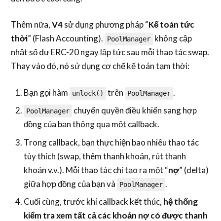
Thêm nữa,
V4
sử dụng phương pháp “
Kế toán tức
thời
” (Flash Accounting).
không cập
PoolManager
nhật số dư ERC-20 ngay lập tức sau mỗi thao tác swap.
Thay vào đó, nó sử dụng cơ chế kế toán tạm thời:
Bạn gọi hàm
trên
.
unlock()
PoolManager
chuyển quyền điều khiển sang hợp
PoolManager
đồng của bạn thông qua một callback.
Trong callback, bạn thực hiện bao nhiêu thao tác
tùy thích (swap, thêm thanh khoản, rút thanh
khoản v.v.). Mỗi thao tác chỉ tạo ra một “
nợ
” (delta)
giữa hợp đồng của bạn và
.
PoolManager
Cuối cùng, trước khi callback kết thúc,
hệ thống
kiểm tra xem tất cả các khoản nợ có được thanh