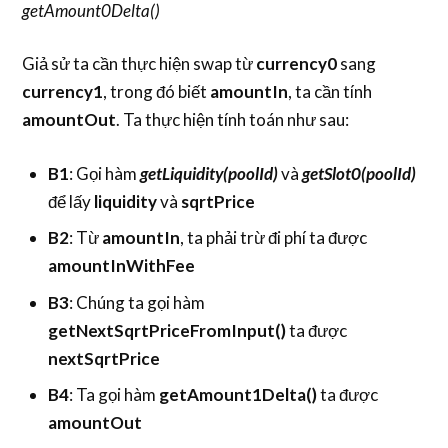
getAmount0Delta()
Giả sử ta cần thực hiện swap từ
currency0
sang
currency1
, trong đó biết
amountIn
, ta cần tính
amountOut
. Ta thực hiện tính toán như sau:
B1
: Gọi hàm
getLiquidity(poolId)
và
getSlot0(poolId)
để lấy
liquidity
và
sqrtPrice
B2
: Từ
amountIn
, ta phải trừ đi phí ta được
amountInWithFee
B3
: Chúng ta gọi hàm
getNextSqrtPriceFromInput()
ta được
nextSqrtPrice
B4
: Ta gọi hàm
getAmount1Delta()
ta được
amountOut