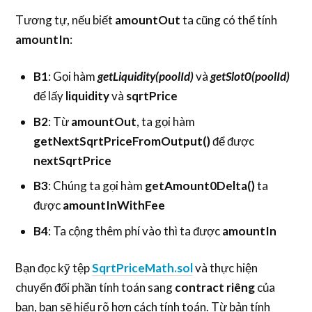
Tương tự, nếu biết
amountOut
ta cũng có thể tính
amountIn
:
B1
: Gọi hàm
getLiquidity(poolId)
và
getSlot0(poolId)
để lấy
liquidity
và
sqrtPrice
B2
: Từ
amountOut
, ta gọi hàm
getNextSqrtPriceFromOutput()
để được
nextSqrtPrice
B3
: Chúng ta gọi hàm
getAmount0Delta()
ta
được
amountInWithFee
B4
: Ta cộng thêm phí vào thì ta được
amountIn
Bạn đọc kỹ tệp
SqrtPriceMath.sol
và thực hiện
chuyển đổi phần tính toán sang
contract riêng
của
bạn, bạn sẽ hiểu rõ hơn cách tính toán. Từ bản tính