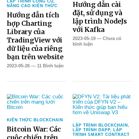
LẬP TRÌNH CÔNG CỤ
,
Hướng dẫn cài
NÂNG CAO KIẾN THỨC
đặt, sử dụng và
Hướng dẫn tích
lập trình NodeJs
hợp Charting
với Kafka
Library của
2023-05-19
—
Chưa có
TradingView với
bình luận
dữ liệu của riêng
bạn trên website
2023-05-26
—
11 Bình luận
KIẾN THỨC BLOCKCHAIN
LẬP TRÌNH BLOCKCHAIN
,
Bitcoin War: Các
LẬP TRÌNH DAPP
,
LẬP
TRÌNH SMART CONTRACT
cuộc chiến trên