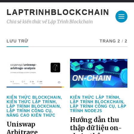
LAPTRINHBLOCKCHAIN
Chia sẻ kiến thức về Lập Trình Blockchain
LƯU TRỮ
TRANG 2
/
2
KIẾN THỨC BLOCKCHAIN
,
KIẾN THỨC LẬP TRÌNH
,
KIẾN THỨC LẬP TRÌNH
,
LẬP TRÌNH BLOCKCHAIN
,
LẬP TRÌNH BLOCKCHAIN
,
LẬP TRÌNH CÔNG CỤ
,
LẬP
LẬP TRÌNH CÔNG CỤ
,
TRÌNH NODEJS
NÂNG CAO KIẾN THỨC
Hướng dẫn thu
Uniswap
thập dữ liệu on-
Arbitrage