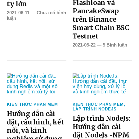
Flashloan và
ty lớn
PancakeSwap
2021-06-11
—
Chưa có bình
trên Binance
luận
Smart Chain BSC
Testnet
2021-05-22
—
5 Bình luận
KIẾN THỨC PHẦN MỀM
KIẾN THỨC PHẦN MỀM
,
LẬP TRÌNH NODEJS
Hướng dẫn cài
Lập trình NodeJs:
đặt, cấu hình, kết
Hướng dẫn cài
nối, và kinh
đặt NodeJs -NPM
nghiệm sử dụng