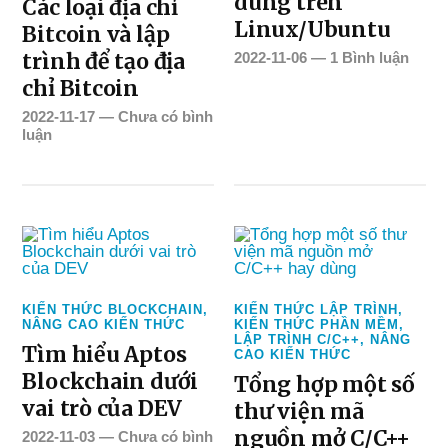
dùng trên
Các loại địa chỉ
Linux/Ubuntu
Bitcoin và lập
trình để tạo địa
2022-11-06
—
1 Bình luận
chỉ Bitcoin
2022-11-17
—
Chưa có bình
luận
KIẾN THỨC BLOCKCHAIN
,
KIẾN THỨC LẬP TRÌNH
,
NÂNG CAO KIẾN THỨC
KIẾN THỨC PHẦN MỀM
,
LẬP TRÌNH C/C++
,
NÂNG
Tìm hiểu Aptos
CAO KIẾN THỨC
Blockchain dưới
Tổng hợp một số
vai trò của DEV
thư viện mã
nguồn mở C/C++
2022-11-03
—
Chưa có bình