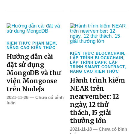
KIẾN THỨC PHẦN MỀM
,
NÂNG CAO KIẾN THỨC
KIẾN THỨC BLOCKCHAIN
,
Hướng dẫn cài
LẬP TRÌNH BLOCKCHAIN
,
LẬP TRÌNH DAPP
,
LẬP
đặt sử dụng
TRÌNH SMART CONTRACT
,
MongoDB và thư
NÂNG CAO KIẾN THỨC
Hành trình kiếm
viện Mongoose
NEAR trên
trên NodeJs
nearvember: 12
2021-11-26
—
Chưa có bình
luận
ngày, 12 thử
thách, 15 giải
thưởng lớn
2021-11-18
—
Chưa có bình