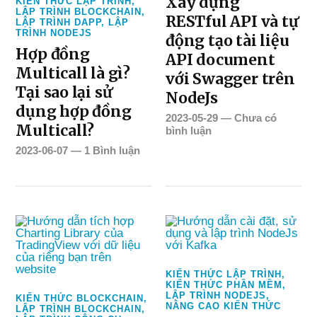
Xây dựng
KIẾN THỨC LẬP TRÌNH
,
LẬP TRÌNH BLOCKCHAIN
,
RESTful API và tự
LẬP TRÌNH DAPP
,
LẬP
TRÌNH NODEJS
động tạo tài liệu
Hợp đồng
API document
Multicall là gì?
với Swagger trên
Tại sao lại sử
NodeJs
dụng hợp đồng
2023-05-29
—
Chưa có
Multicall?
bình luận
2023-06-07
—
1 Bình luận
KIẾN THỨC LẬP TRÌNH
,
KIẾN THỨC PHẦN MỀM
,
LẬP TRÌNH NODEJS
,
KIẾN THỨC BLOCKCHAIN
,
NÂNG CAO KIẾN THỨC
LẬP TRÌNH BLOCKCHAIN
,