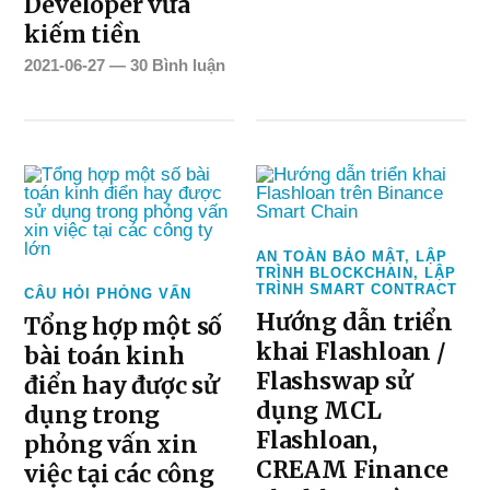
Developer vừa
kiếm tiền
2021-06-27
—
30 Bình luận
AN TOÀN BẢO MẬT
,
LẬP
TRÌNH BLOCKCHAIN
,
LẬP
TRÌNH SMART CONTRACT
CÂU HỎI PHỎNG VẤN
Hướng dẫn triển
Tổng hợp một số
khai Flashloan /
bài toán kinh
Flashswap sử
điển hay được sử
dụng MCL
dụng trong
Flashloan,
phỏng vấn xin
CREAM Finance
việc tại các công