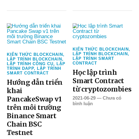
KIẾN THỨC BLOCKCHAIN
,
LẬP TRÌNH BLOCKCHAIN
,
KIẾN THỨC BLOCKCHAIN
,
LẬP TRÌNH SMART
LẬP TRÌNH BLOCKCHAIN
,
CONTRACT
LẬP TRÌNH CÔNG CỤ
,
LẬP
TRÌNH DAPP
,
LẬP TRÌNH
Học lập trình
SMART CONTRACT
Smart Contract
Hướng dẫn triển
từ cryptozombies
khai
PancakeSwap v1
2021-06-29
—
Chưa có
bình luận
trên môi trường
Binance Smart
Chain BSC
Testnet