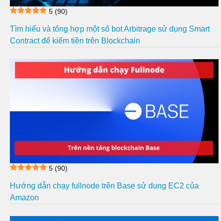
5
(90)
Tìm hiểu và tổng hợp một số bot Arbitrage sử dụng Smart
Contract để kiếm tiền trên Blockchain
5
(90)
Hướng dẫn chạy fullnode trên Base sử dụng EC2 của
Amazon