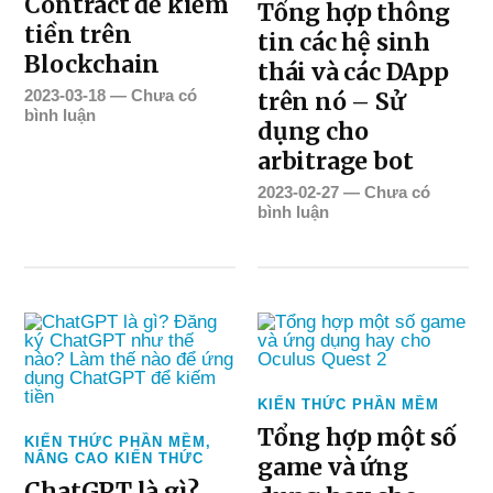
Contract để kiếm
Tổng hợp thông
tiền trên
tin các hệ sinh
Blockchain
thái và các DApp
2023-03-18
—
Chưa có
trên nó – Sử
bình luận
dụng cho
arbitrage bot
2023-02-27
—
Chưa có
bình luận
KIẾN THỨC PHẦN MỀM
Tổng hợp một số
KIẾN THỨC PHẦN MỀM
,
NÂNG CAO KIẾN THỨC
game và ứng
ChatGPT là gì?