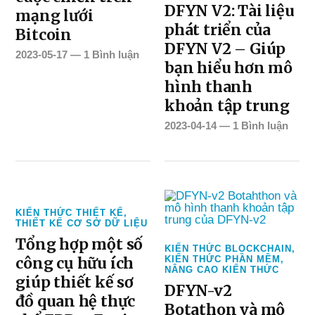
DFYN V2: Tài liệu
mạng lưới
phát triển của
Bitcoin
DFYN V2 – Giúp
2023-05-17
—
1 Bình luận
bạn hiểu hơn mô
hình thanh
khoản tập trung
2023-04-14
—
1 Bình luận
KIẾN THỨC THIẾT KẾ
,
THIẾT KẾ CƠ SỞ DỮ LIỆU
Tổng hợp một số
KIẾN THỨC BLOCKCHAIN
,
công cụ hữu ích
KIẾN THỨC PHẦN MỀM
,
NÂNG CAO KIẾN THỨC
giúp thiết kế sơ
DFYN-v2
đồ quan hệ thực
Botathon và mô