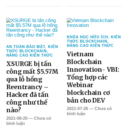
KHÓA HỌC HỮU ÍCH
,
KIẾN
THỨC BLOCKCHAIN
,
NÂNG CAO KIẾN THỨC
AN TOÀN BẢO MẬT
,
KIẾN
THỨC BLOCKCHAIN
,
Vietnam
NÂNG CAO KIẾN THỨC
Blockchain
XSURGE bị tấn
Innovation- VBI:
công mất $5.57M
Tổng hợp các
qua lỗ hổng
Webinar
Reentrancy –
blockchain cơ
Hacker đã tấn
bản cho DEV
công như thế
2021-07-26
—
Chưa có
nào?
bình luận
2021-08-20
—
Chưa có
bình luận