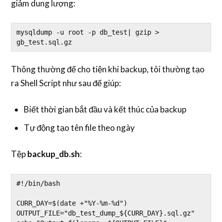
giảm dung lượng:
mysqldump -u root -p db_test| gzip > 
gb_test.sql.gz
Thông thường để cho tiện khi backup, tôi thường tạo
ra Shell Script như sau để giúp:
Biết thời gian bắt đầu và kết thúc của backup
Tự động tạo tên file theo ngày
Tệp
backup_db.sh
:
#!/bin/bash

CURR_DAY=$(date +"%Y-%m-%d")

OUTPUT_FILE="db_test_dump_${CURR_DAY}.sql.gz"
