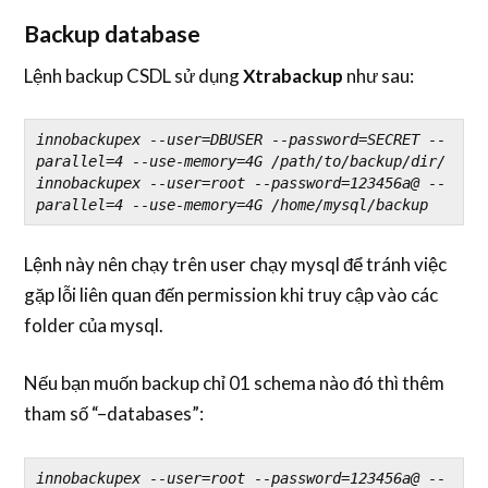
Backup database
Lệnh backup CSDL sử dụng
Xtrabackup
như sau:
innobackupex --user=DBUSER --password=SECRET --
parallel=4 --use-memory=4G /path/to/backup/dir/
innobackupex --user=root --password=123456a@ --
parallel=4 --use-memory=4G /home/mysql/backup
Lệnh này nên chạy trên user chạy mysql để tránh việc
gặp lỗi liên quan đến permission khi truy cập vào các
folder của mysql.
Nếu bạn muốn backup chỉ 01 schema nào đó thì thêm
tham số “–databases”:
innobackupex --user=root --password=123456a@ --