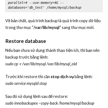
parallel=4 --use-memory=4G --
databases='db_test' /home/mysql/backup
Về bản chất, quá trình backup là quá trình copy dữ liệu
trong thư mục “
/var/lib/mysql
” sang thư mục mới.
Restore database
Nếu bạn chưa sử dụng thành thạo tiện ích, thì bạn nên
backup trước bằng lệnh:
sudo cp -r /var/lib/mysql /var/lib/mysql_old
Trước khi restore thì cần
stop dịch vụ
bằng lệnh:
sudo service mysqld stop
Sau đó sử dụng lệnh sau để restore:
sudo innobackupex –copy-back /home/mysql/backup