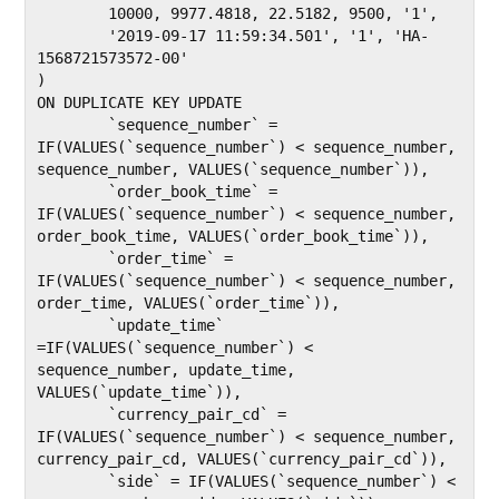
	10000, 9977.4818, 22.5182, 9500, '1',

	'2019-09-17 11:59:34.501', '1', 'HA-
1568721573572-00'

)

ON DUPLICATE KEY UPDATE

	`sequence_number` = 
IF(VALUES(`sequence_number`) < sequence_number, 
sequence_number, VALUES(`sequence_number`)),

	`order_book_time` = 
IF(VALUES(`sequence_number`) < sequence_number, 
order_book_time, VALUES(`order_book_time`)),

	`order_time` = 
IF(VALUES(`sequence_number`) < sequence_number, 
order_time, VALUES(`order_time`)),

	`update_time` 
=IF(VALUES(`sequence_number`) < 
sequence_number, update_time, 
VALUES(`update_time`)),

	`currency_pair_cd` = 
IF(VALUES(`sequence_number`) < sequence_number, 
currency_pair_cd, VALUES(`currency_pair_cd`)),

	`side` = IF(VALUES(`sequence_number`) < 