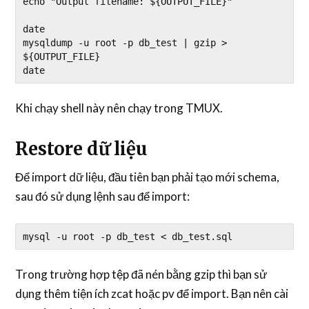
echo "Output filename: ${OUTPUT_FILE}"

date

mysqldump -u root -p db_test | gzip > 
${OUTPUT_FILE}

date
Khi chạy shell này nên chạy trong TMUX.
Restore dữ liệu
Để import dữ liệu, đầu tiên bạn phải tạo mới schema,
sau đó sử dụng lệnh sau để import:
mysql -u root -p db_test < db_test.sql
Trong trường hợp tệp đã nén bằng gzip thì bạn sử
dụng thêm tiện ích zcat hoặc pv để import. Bạn nên cài