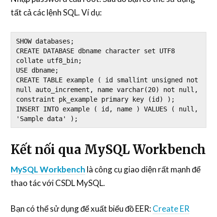
tất cả các lệnh SQL. Ví dụ:
SHOW databases;

CREATE DATABASE dbname character set UTF8 
collate utf8_bin;

USE dbname;

CREATE TABLE example ( id smallint unsigned not 
null auto_increment, name varchar(20) not null, 
constraint pk_example primary key (id) );

INSERT INTO example ( id, name ) VALUES ( null, 
'Sample data' );
Kết nối qua MySQL Workbench
MySQL Workbench
là công cụ giao diện rất mạnh để
thao tác với CSDL MySQL.
Bạn có thể sử dụng để xuất biểu đồ EER:
Create ER