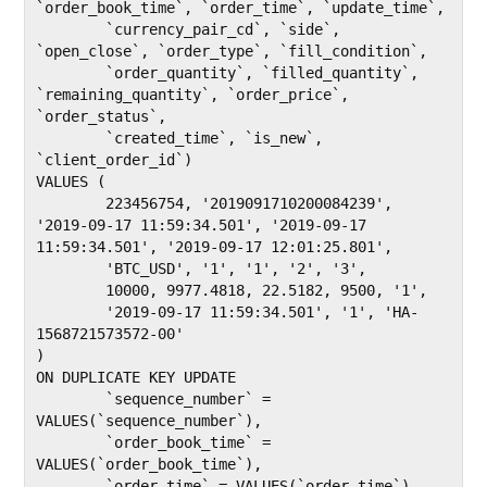
`order_book_time`, `order_time`, `update_time`,

	`currency_pair_cd`, `side`, 
`open_close`, `order_type`, `fill_condition`,

	`order_quantity`, `filled_quantity`, 
`remaining_quantity`, `order_price`, 
`order_status`,

	`created_time`, `is_new`, 
`client_order_id`)

VALUES (

	223456754, '2019091710200084239', 
'2019-09-17 11:59:34.501', '2019-09-17 
11:59:34.501', '2019-09-17 12:01:25.801',

	'BTC_USD', '1', '1', '2', '3',

	10000, 9977.4818, 22.5182, 9500, '1',

	'2019-09-17 11:59:34.501', '1', 'HA-
1568721573572-00'

)

ON DUPLICATE KEY UPDATE

	`sequence_number` = 
VALUES(`sequence_number`),

	`order_book_time` = 
VALUES(`order_book_time`),

	`order_time` = VALUES(`order_time`),
