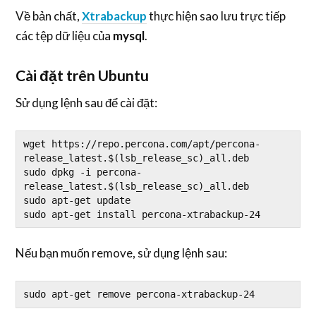
Về bản chất,
Xtrabackup
thực hiện sao lưu trực tiếp
các tệp dữ liệu của
mysql
.
Cài đặt trên Ubuntu
Sử dụng lệnh sau để cài đặt:
wget https://repo.percona.com/apt/percona-
release_latest.$(lsb_release_sc)_all.deb

sudo dpkg -i percona-
release_latest.$(lsb_release_sc)_all.deb

sudo apt-get update

sudo apt-get install percona-xtrabackup-24
Nếu bạn muốn remove, sử dụng lệnh sau:
sudo apt-get remove percona-xtrabackup-24