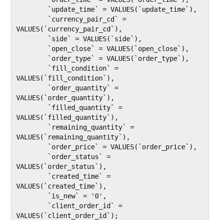
	`update_time` = VALUES(`update_time`),

	`currency_pair_cd` = 
VALUES(`currency_pair_cd`),

	`side` = VALUES(`side`),

	`open_close` = VALUES(`open_close`),

	`order_type` = VALUES(`order_type`),

	`fill_condition` = 
VALUES(`fill_condition`),

	`order_quantity` = 
VALUES(`order_quantity`),

	`filled_quantity` = 
VALUES(`filled_quantity`),

	`remaining_quantity` = 
VALUES(`remaining_quantity`),

	`order_price` = VALUES(`order_price`),

	`order_status` = 
VALUES(`order_status`),

	`created_time` = 
VALUES(`created_time`),

	`is_new` = '0',

	`client_order_id` = 
VALUES(`client_order_id`);