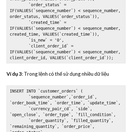
	`order_status` = 
IF(VALUES(`sequence_number`) < sequence_number, 
order_status, VALUES(`order_status`)),

	`created_time` = 
IF(VALUES(`sequence_number`) < sequence_number, 
created_time, VALUES(`created_time`)),

	`is_new` = '0',

	`client_order_id` = 
IF(VALUES(`sequence_number`) < sequence_number, 
client_order_id, VALUES(`client_order_id`));
Ví dụ 3
: Trong lệnh có thể sử dụng nhiều dữ liệu
INSERT INTO `customer_orders` (

	`sequence_number`,`order_id`, 
`order_book_time`, `order_time`, `update_time`,

	`currency_pair_cd`, `side`, 
`open_close`, `order_type`, `fill_condition`,

	`order_quantity`, `filled_quantity`, 
`remaining_quantity`, `order_price`, 