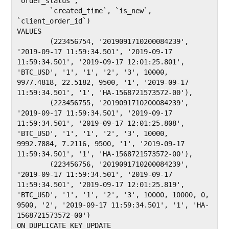
`order_status`,

	`created_time`, `is_new`, 
`client_order_id`)

VALUES 

	(223456754, '2019091710200084239', 
'2019-09-17 11:59:34.501', '2019-09-17 
11:59:34.501', '2019-09-17 12:01:25.801', 
'BTC_USD', '1', '1', '2', '3', 10000, 
9977.4818, 22.5182, 9500, '1', '2019-09-17 
11:59:34.501', '1', 'HA-1568721573572-00'),

	(223456755, '2019091710200084239', 
'2019-09-17 11:59:34.501', '2019-09-17 
11:59:34.501', '2019-09-17 12:01:25.808', 
'BTC_USD', '1', '1', '2', '3', 10000, 
9992.7884, 7.2116, 9500, '1', '2019-09-17 
11:59:34.501', '1', 'HA-1568721573572-00'),

	(223456756, '2019091710200084239', 
'2019-09-17 11:59:34.501', '2019-09-17 
11:59:34.501', '2019-09-17 12:01:25.819', 
'BTC_USD', '1', '1', '2', '3', 10000, 10000, 0, 
9500, '2', '2019-09-17 11:59:34.501', '1', 'HA-
1568721573572-00')

ON DUPLICATE KEY UPDATE
