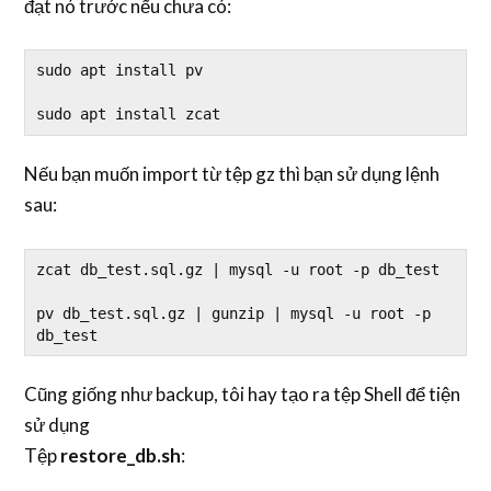
đạt nó trước nếu chưa có:
sudo apt install pv

sudo apt install zcat
Nếu bạn muốn import từ tệp gz thì bạn sử dụng lệnh
sau:
zcat db_test.sql.gz | mysql -u root -p db_test

pv db_test.sql.gz | gunzip | mysql -u root -p 
db_test
Cũng giống như backup, tôi hay tạo ra tệp Shell để tiện
sử dụng
Tệp
restore_db.sh
: