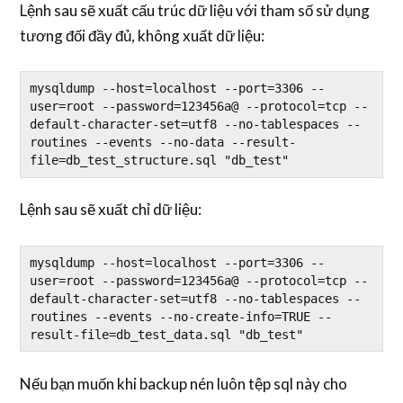
Lệnh sau sẽ xuất cấu trúc dữ liệu với tham số sử dụng
tương đối đầy đủ, không xuất dữ liệu:
mysqldump --host=localhost --port=3306 --
user=root --password=123456a@ --protocol=tcp --
default-character-set=utf8 --no-tablespaces --
routines --events --no-data --result-
file=db_test_structure.sql "db_test"
Lệnh sau sẽ xuất chỉ dữ liệu:
mysqldump --host=localhost --port=3306 --
user=root --password=123456a@ --protocol=tcp --
default-character-set=utf8 --no-tablespaces --
routines --events --no-create-info=TRUE --
result-file=db_test_data.sql "db_test"
Nếu bạn muốn khi backup nén luôn tệp sql này cho