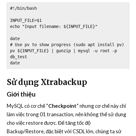
#!/bin/bash

INPUT_FILE=$1

echo "Input filename: ${INPUT_FILE}"

date

# Use pv to show progress (sudo apt install pv)

pv ${INPUT_FILE} | gunzip | mysql -u root -p 
db_test

date
Sử dụng Xtrabackup
Giới thiệu
MySQL có cơ chế “
Checkpoint
” nhưng cơ chế này chỉ
làm việc trong 01 transaction, nên không thể sử dụng
cho việc restore được. Để tăng tốc độ
Backup/Restore, đặc biệt với CSDL lớn, chúng ta sử