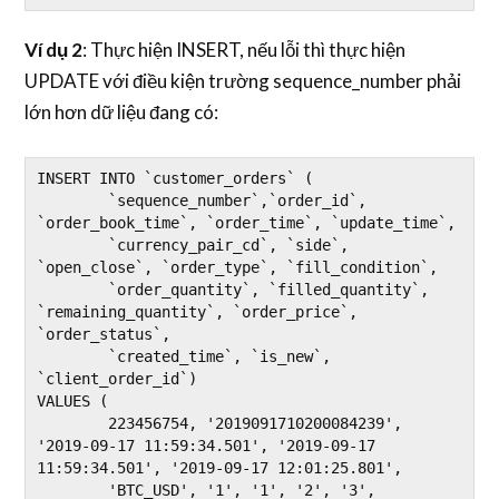
Ví dụ 2
: Thực hiện INSERT, nếu lỗi thì thực hiện
UPDATE với điều kiện trường sequence_number phải
lớn hơn dữ liệu đang có:
INSERT INTO `customer_orders` (

	`sequence_number`,`order_id`, 
`order_book_time`, `order_time`, `update_time`,

	`currency_pair_cd`, `side`, 
`open_close`, `order_type`, `fill_condition`,

	`order_quantity`, `filled_quantity`, 
`remaining_quantity`, `order_price`, 
`order_status`,

	`created_time`, `is_new`, 
`client_order_id`)

VALUES (

	223456754, '2019091710200084239', 
'2019-09-17 11:59:34.501', '2019-09-17 
11:59:34.501', '2019-09-17 12:01:25.801',

	'BTC_USD', '1', '1', '2', '3',
