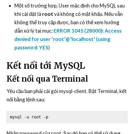
Một số trường hợp, User mặc định cho MySQL sau
khi cài đặt là
root
và không có mật khẩu. Nếu vẫn
không thể truy cập được, bạn có thể xem hướng
dẫn xử lý tại mục:
ERROR 1045 (28000): Access
denied for user ‘root’@’localhost’ (using
password: YES)
Kết nối tới MySQL
Kết nối qua Terminal
Yêu cầu bạn phải cài gói mysql-client. Bật Terminal, kết
nối bằng lệnh sau:
mysql -u root -p
Nhập password của root. Sau đó bạn có thể sử dụng