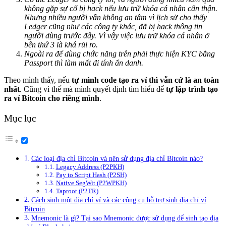
không gặp sự cố bị hack nếu lưu trữ khóa cá nhân cẩn thận.
Nhưng nhiều người vẫn không an tâm vì lịch sử cho thấy
Ledger cũng như các công ty khác, đã bị hack thông tin
người dùng trước đây. Vì vậy việc lưu trữ khóa cá nhân ở
bên thứ 3 là khá rủi ro.
Ngoài ra để dùng chức năng trên phải thực hiện KYC bằng
Passport thì làm mất đi tính ẩn danh.
Theo mình thấy, nếu
tự mình code tạo ra ví thì vẫn cứ là an toàn
nhất
. Cũng vì thế mà mình quyết định tìm hiểu để
tự lập trình tạo
ra ví Bitcoin cho riêng mình
.
Mục lục
Các loại địa chỉ Bitcoin và nên sử dụng địa chỉ Bitcoin nào?
Legacy Address (P2PKH)
Pay to Script Hash (P2SH)
Native SegWit (P2WPKH)
Taproot (P2TR)
Cách sinh một địa chỉ ví và các công cụ hỗ trợ sinh địa chỉ ví
Bitcoin
Mnemonic là gì? Tại sao Mnemonic được sử dụng để sinh tạo địa