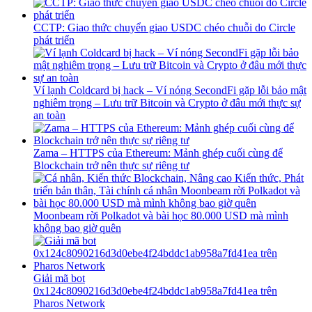
CCTP: Giao thức chuyển giao USDC chéo chuỗi do Circle
phát triển
Ví lạnh Coldcard bị hack – Ví nóng SecondFi gặp lỗi bảo mật
nghiêm trọng – Lưu trữ Bitcoin và Crypto ở đâu mới thực sự
an toàn
Zama – HTTPS của Ethereum: Mảnh ghép cuối cùng để
Blockchain trở nên thực sự riêng tư
Moonbeam rời Polkadot và bài học 80.000 USD mà mình
không bao giờ quên
Giải mã bot
0x124c8090216d3d0ebe4f24bddc1ab958a7fd41ea trên
Pharos Network