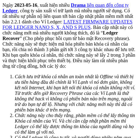
Ngày
2023-05-16
, xuất hiện nhiều
Drama
liên quan đến công ty
Ledger
, công ty sản xuất ví trữ lạnh mà nhiều người sử dụng. Có
rất nhiều sự phẫn nộ liên quan tới bản cập nhật phần mềm mới nhất
bản 2.2.1 dành cho Ví Ledger:
LATEST FIRMWARE UPDATES
FOR LEDGER NANO S, X, AND S PLUS
. Bản cập nhật này có
chức năng mới mà nhiều người không thích, đó là “
Ledger
Recover
” (Cho phép phục hồi cụm từ bảo mật Recovery phrase).
Chức năng này sẽ thực hiện mã hóa phiên bản khóa cá nhân của
bạn, rồi chia nó thành 3 phần gửi tới 3 công ty khác nhau để lưu trữ.
Khi bạn quên khóa cá nhân, thì chức năng này sẽ lấy 2 trong 3 phần
và thực hiện khôi phục trên thiết bị. Điều này làm rất nhiều phản
ứng từ cộng đồng, bởi các lý do:
Cách lưu trữ khóa cá nhân an toàn nhất là Offline và thiết bị
ưu tiên hàng đầu đó chính là Ví Lạnh vì nó đơn giản, không
kết nối Internet, khi bạn kết nối thì khóa cá nhân không rời ví.
Từ trước đến giờ Recovery Phrase của các Ví Lạnh là thứ
không thể hack vì không có phiên bản nào trên mạng, ngoài
trừ do bạn tự để lộ. Nhưng với chức năng mới này thì đã có
phiên bản khác ở trên mạng.
Chức năng này cho thấy rằng, phần mềm có thể lấy thông tin
Khóa cá nhân của Ví. Và chỉ cần cập nhật phần mềm thì
Ledger có thể lấy được thông tin khóa của người dùng và họ
có thể làm gì với nó.
Có thể Ledger là công ty tốt, và người dùng nhiều năm qua