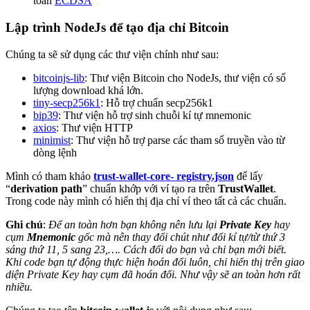
toán
ECDSA
Lập trình NodeJs để tạo địa chỉ Bitcoin
Chúng ta sẽ sử dụng các thư viện chính như sau:
bitcoinjs-lib
: Thư viện Bitcoin cho NodeJs, thư viện có số
lượng download khá lớn.
tiny-secp256k1
: Hỗ trợ chuẩn secp256k1
bip39
: Thư viện hỗ trợ sinh chuỗi kí tự mnemonic
axios
: Thư viện HTTP
minimist
: Thư viện hỗ trợ parse các tham số truyền vào từ
dòng lệnh
Mình có tham khảo
trust-wallet-core- registry.json
để lấy
“
derivation path
” chuẩn khớp với ví tạo ra trên
TrustWallet
.
Trong code này mình có hiển thị địa chỉ ví theo tất cả các chuẩn.
Ghi chú
:
Để an toàn hơn bạn không nên lưu lại
Private Key
hay
cụm
Mnemonic
gốc mà nên thay đổi chút như đổi kí tự/từ thứ 3
sáng thứ 11, 5 sang 23,…. Cách đổi do bạn và chỉ bạn mới biết.
Khi code bạn tự động thực hiện hoán đổi luôn, chỉ hiển thị trên giao
diện Private Key hay cụm đã hoán đổi. Như vậy sẽ an toàn hơn rất
nhiều.