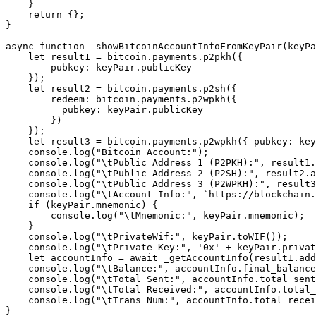
    }

    return {};

}

async function _showBitcoinAccountInfoFromKeyPair(keyPa
    let result1 = bitcoin.payments.p2pkh({

        pubkey: keyPair.publicKey

    });

    let result2 = bitcoin.payments.p2sh({

        redeem: bitcoin.payments.p2wpkh({

          pubkey: keyPair.publicKey

        })

    });

    let result3 = bitcoin.payments.p2wpkh({ pubkey: key
    console.log("Bitcoin Account:");

    console.log("\tPublic Address 1 (P2PKH):", result1.
    console.log("\tPublic Address 2 (P2SH):", result2.a
    console.log("\tPublic Address 3 (P2WPKH):", result3
    console.log("\tAccount Info:", `https://blockchain.
    if (keyPair.mnemonic) {

        console.log("\tMnemonic:", keyPair.mnemonic);  
    }

    console.log("\tPrivateWif:", keyPair.toWIF());

    console.log("\tPrivate Key:", '0x' + keyPair.privat
    let accountInfo = await _getAccountInfo(result1.add
    console.log("\tBalance:", accountInfo.final_balance
    console.log("\tTotal Sent:", accountInfo.total_sent
    console.log("\tTotal Received:", accountInfo.total_
    console.log("\tTrans Num:", accountInfo.total_recei
}
