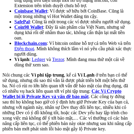
ứng dụng trên điện thoại mới hỗ trợ mạng Bitcoin, còn
Extension trên trình duyệt chưa hỗ trợ.
Coinbase Wallet
: Ví được sở hữu bởi CoinBase. Cũng là
một trong những ví Hot Wallet đáng tin cậy.
SafePal
: Cũng là một trong các ví được nhiều người sử dụng.
Coin98 Wallet
: Đây là sản phẩm của Việt Nam, nhưng sử
dụng khá rối dễ nhầm thao tác, không cẩn thận lại mất tiền
oan.
Blockchain.com
: Ví bitcoin online hỗ trợ cả trên Web và trên
Điện thoại
. Mình không thích lắm vì nó yêu cầu phải xác thực
người dùng.
Ví lạnh
:
Ledger
và
Trezor
. Mình đang mua thử một cái về
dùng thử xem sao.
Nói chung các
Ví phi tập trung
, kể cả
Ví Lạnh
ở trên bạn có thể
sử dụng, nhưng dù sao thì vẫn là được phát triển bởi một bên thứ
ba. Nó có rủi ro lớn liên quan tới vấn đề bảo mật của ứng dụng, đã
có nhiều vụ hack liên quan tới ví phi tập trung:
Các Ví Crypto
Wallet bị lộ Private Key và vấn đề bảo mật
. Các công ty đứng
sau thì họ không bao giờ có ý định lưu giữ Private Key của bạn cả,
nhưng với ngành này, nhân sự Dev thay đổi liên tục, nhiều khi có
những Dev có ý đồ không tốt, hoặc các Dev yếu hay lập trình cho
xong việc mà không để ý tới bảo mật,… Các ví thường có các bản
nâng cấp liên tục, có thể phiên bản này okie nhưng sau khi nâng cấp
phiên bản mới phát sinh lỗi bảo mật gây lộ Private key.