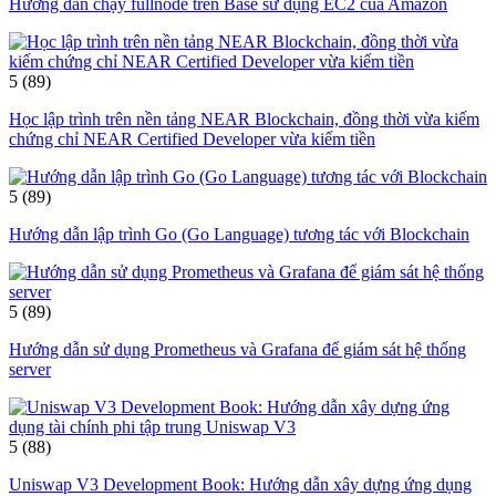
Hướng dẫn chạy fullnode trên Base sử dụng EC2 của Amazon
5
(89)
Học lập trình trên nền tảng NEAR Blockchain, đồng thời vừa kiếm
chứng chỉ NEAR Certified Developer vừa kiếm tiền
5
(89)
Hướng dẫn lập trình Go (Go Language) tương tác với Blockchain
5
(89)
Hướng dẫn sử dụng Prometheus và Grafana để giám sát hệ thống
server
5
(88)
Uniswap V3 Development Book: Hướng dẫn xây dựng ứng dụng