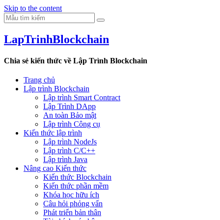
Skip to the content
LapTrinhBlockchain
Chia sẻ kiến thức về Lập Trình Blockchain
Trang chủ
Lập trình Blockchain
Lập trình Smart Contract
Lập Trình DApp
An toàn Bảo mật
Lập trình Công cụ
Kiến thức lập trình
Lập trình NodeJs
Lập trình C/C++
Lập trình Java
Nâng cao Kiến thức
Kiến thức Blockchain
Kiến thức phần mềm
Khóa học hữu ích
Câu hỏi phỏng vấn
Phát triển bản thân