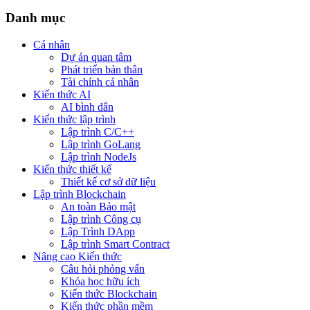
Danh mục
Cá nhân
Dự án quan tâm
Phát triển bản thân
Tài chính cá nhân
Kiến thức AI
AI bình dân
Kiến thức lập trình
Lập trình C/C++
Lập trình GoLang
Lập trình NodeJs
Kiến thức thiết kế
Thiết kế cơ sở dữ liệu
Lập trình Blockchain
An toàn Bảo mật
Lập trình Công cụ
Lập Trình DApp
Lập trình Smart Contract
Nâng cao Kiến thức
Câu hỏi phỏng vấn
Khóa học hữu ích
Kiến thức Blockchain
Kiến thức phần mềm