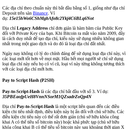
Các địa chỉ theo chuẩn này thì bắt đầu bằng số 1, giống như địa chỉ
Deposit trên sàn
Binance
. Ví
dụ:
15e15hWo6CShMgbAfo8c2Ykj4C6BLq6Not
Địa chỉ
Legacy Address
chỉ đơn giản là hàm băm của Public Key
đối với Private Key của bạn. Khi Bitcoin ra mắt vào năm 2009, đây
là cách duy nhất để tạo địa chỉ, kiểu này sử dụng nhiều không gian
nhất trong một giao dịch và do đó là loại địa chỉ đắt nhất.
Ngày nay không có lý do chính đáng để sử dụng loại địa chỉ này, vì
các loại mới tốt hơn về mọi mặt. Hầu hết mọi người sẽ chỉ sử dụng
loại địa chỉ này nếu họ có ví cũ, loại ví này từng không tương thích
với các loại địa chỉ mới hơn.
Pay to Script Hash (
P2SH
)
Pay-to-Script-Hash
là các địa chỉ bắt đầu với số 3. Ví dụ:
35PBEaofpUeH8VnnNSorM1QZsadrZoQp4N
Địa chỉ
Pay-to-Script-Hash
là một script liên quan đến các điều
kiện chi tiêu nhất định, điều kiện này bị ẩn đối với chủ sở hữu. Các
điều kiện chi tiêu này có thể rất đơn giản (chủ sở hữu khóa công
khai A có thể tiêu số bitcoin này) hoặc khá phức tạp (chủ sở hữu
khóa công khai B có thể tiêu số bitcoin này sau khoảng thời gian X