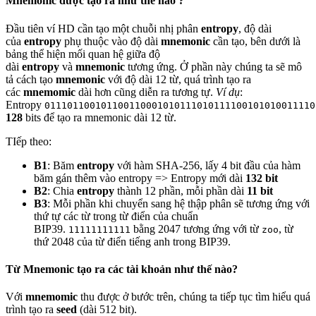
Mnemonic được tạo ra như thế nào ?
Đầu tiên ví HD cần tạo một chuỗi nhị phân
entropy
, độ dài
của
entropy
phụ thuộc vào độ dài
mnemonic
cần tạo, bên dưới là
bảng thể hiện mối quan hệ giữa độ
dài
entropy
và
mnemonic
tương ứng. Ở phần này chúng ta sẽ mô
tả cách tạo
mnemonic
với độ dài 12 từ, quá trình tạo ra
các
mnemomic
dài hơn cũng diễn ra tương tự.
Ví dụ
:
Entropy
011101100101100110001010111010111100101010011110
128
bits để tạo ra mnemonic dài 12 từ.
TIếp theo:
B1
: Băm
entropy
với hàm SHA-256, lấy 4 bit đầu của hàm
băm gán thêm vào entropy => Entropy mới dài
132 bit
B2
: Chia
entropy
thành 12 phần, mỗi phần dài
11 bit
B3
: Mỗi phần khi chuyển sang hệ thập phân sẽ tương ứng với
thứ tự các từ trong từ điển của chuẩn
BIP39.
bằng 2047 tương ứng với từ
, từ
11111111111
zoo
thứ 2048 của từ điển tiếng anh trong BIP39.
Từ Mnemonic tạo ra các tài khoản như thế nào?
Với
mnemomic
thu được ở bước trên, chúng ta tiếp tục tìm hiểu quá
trình tạo ra
seed
(dài 512 bit).