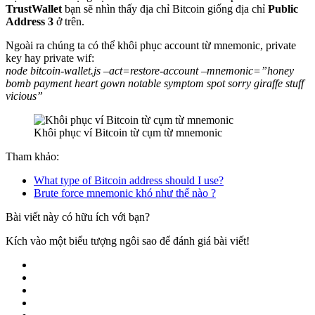
TrustWallet
bạn sẽ nhìn thấy địa chỉ Bitcoin giống địa chỉ
Public
Address 3
ở trên.
Ngoài ra chúng ta có thể khôi phục account từ mnemonic, private
key hay private wif:
node bitcoin-wallet.js –act=restore-account –mnemonic=”honey
bomb payment heart gown notable symptom spot sorry giraffe stuff
vicious”
Khôi phục ví Bitcoin từ cụm từ mnemonic
Tham khảo:
What type of Bitcoin address should I use?
Brute force mnemonic khó như thế nào ?
Bài viết này có hữu ích với bạn?
Kích vào một biểu tượng ngôi sao để đánh giá bài viết!