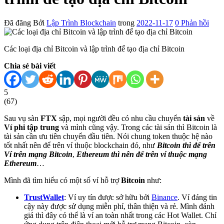
Đã đăng
Bởi
Lập Trình Blockchain
trong
2022-11-17
0
Phản hồi
Các loại địa chỉ Bitcoin và lập trình để tạo địa chỉ Bitcoin
Chia sẻ bài viết
5
(
67
)
Sau vụ sàn
FTX
sập, mọi người đều có nhu cầu chuyển
tài sản
về
Ví phi tập trung
và mình cũng vậy. Trong các tài sản thì Bitcoin là
tài sản cần ưu tiên chuyển đầu tiên. Nói chung token thuộc hệ nào
tốt nhất nên để trên ví thuộc blockchain đó, như
Bitcoin thì để trên
Ví trên mạng Bitcoin
,
Ethereum thì nên để trên ví thuộc mạng
Ethereum
…
Mình đã tìm hiểu có một số ví hỗ trợ
Bitcoin
như:
TrustWallet
: Ví uy tín được sở hữu bởi
Binance
. Ví đáng tin
cậy này được sử dụng miễn phí, thân thiện và rẻ. Mình đánh
giá thì đây có thể là ví an toàn nhất trong các Hot Wallet. Chỉ