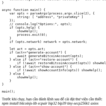
}

async function main() {

    var opts = parseArgs(process.argv.slice(2), {

        string: [ "address", "privateKey" ]

    });

    // console.log("Options:", opts);

    if (opts.help) {

        showHelp();

        process.exit(0);

    }

    if (opts.network) network = opts.network;

    let act = opts.act;

    if (act=="generate-account") {

        await generateBitcoinAccount(opts);

    } else if (act=="restore-account") {

        if (!await restoreBitcoinAccount(opts)) showHel
    } else if (act=="show-account") {

        if (!await showAccountInfo(opts)) showHelp();

    } else {

        showHelp();

    }

}

main();
Trước khi chạy, bạn cần đánh lệnh sau để cài đặt thư viện cần thiết:
npm install bitcoinjs-lib ecpair bip32 bip39 tiny-secp256k1 axios