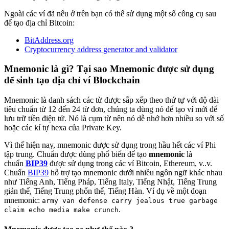
Ngoài các ví đã nêu ở trên bạn có thể sử dụng một số công cụ sau
để tạo địa chỉ Bitcoin:
BitAddress.org
Cryptocurrency address generator and validator
Mnemonic là gì? Tại sao Mnemonic được sử dụng
để sinh tạo địa chỉ ví Blockchain
Mnemonic là danh sách các từ được sắp xếp theo thứ tự với độ dài
tiêu chuẩn từ 12 đến 24 từ đơn, chúng ta dùng nó để tạo ví mới để
lưu trữ tiền điện tử. Nó là cụm từ nên nó dễ nhớ hơn nhiều so với số
hoặc các kí tự hexa của Private Key.
Vì thế hiện nay, mnemonic được sử dụng trong hầu hết các ví Phi
tập trung. Chuẩn được dùng phổ biến để tạo
mnemonic
là
chuẩn
BIP39
được sử dụng trong các ví Bitcoin, Ethereum, v..v.
Chuẩn
BIP39
hỗ trợ tạo mnemonic dưới nhiều ngôn ngữ khác nhau
như Tiếng Anh, Tiếng Pháp, Tiếng Italy, Tiếng Nhật, Tiếng Trung
giản thể, Tiếng Trung phổn thể, Tiếng Hàn. Ví dụ về một đoạn
mnemonic:
army van defense carry jealous true garbage
.
claim echo media make crunch