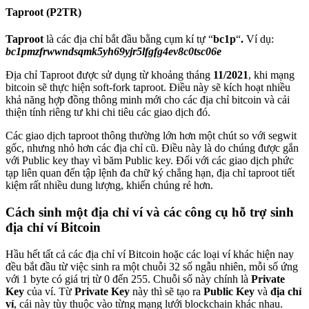
Taproot (
P2TR
)
Taproot
là các địa chỉ bắt đầu bằng cụm kí tự “
bc1p
“
.
Ví dụ:
bc1pmzfrwwndsqmk5yh69yjr5lfgfg4ev8c0tsc06e
Địa chỉ Taproot được sử dụng từ khoảng tháng
11/2021
, khi mạng
bitcoin sẽ thực hiện soft-fork taproot. Điều này sẽ kích hoạt nhiều
khả năng hợp đồng thông minh mới cho các địa chỉ bitcoin và cải
thiện tính riêng tư khi chi tiêu các giao dịch đó.
Các giao dịch taproot thông thường lớn hơn một chút so với segwit
gốc, nhưng nhỏ hơn các địa chỉ cũ. Điều này là do chúng được gắn
với Public key thay vì băm Public key. Đối với các giao dịch phức
tạp liên quan đến tập lệnh đa chữ ký chẳng hạn, địa chỉ taproot tiết
kiệm rất nhiều dung lượng, khiến chúng rẻ hơn.
Cách sinh một địa chỉ ví và các công cụ hỗ trợ sinh
địa chỉ ví Bitcoin
Hầu hết tất cả các địa chỉ ví Bitcoin hoặc các loại ví khác hiện nay
đều bắt đầu từ việc sinh ra một chuỗi 32 số ngẫu nhiên, mỗi số ứng
với 1 byte có giá trị từ 0 đến 255. Chuỗi số này chính là
Private
Key
của ví. Từ
Private Key
này thì sẽ tạo ra
Public Key
và
địa chỉ
ví
, cái này tùy thuộc vào từng mạng lưới blockchain khác nhau.