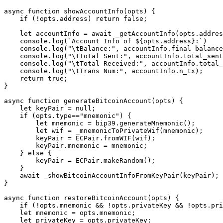
async function showAccountInfo(opts) {

    if (!opts.address) return false;

    let accountInfo = await _getAccountInfo(opts.addres
    console.log(`Account Info of ${opts.address}:`)

    console.log("\tBalance:", accountInfo.final_balance
    console.log("\tTotal Sent:", accountInfo.total_sent
    console.log("\tTotal Received:", accountInfo.total_
    console.log("\tTrans Num:", accountInfo.n_tx);

    return true;

}

async function generateBitcoinAccount(opts) {

    let keyPair = null;

    if (opts.type=="mnemonic") {

        let mnemonic = bip39.generateMnemonic();

        let wif = _mnemonicToPrivateWif(mnemonic);

        keyPair = ECPair.fromWIF(wif);

        keyPair.mnemonic = mnemonic;

    } else {

        keyPair = ECPair.makeRandom();

    }

    await _showBitcoinAccountInfoFromKeyPair(keyPair);

}

async function restoreBitcoinAccount(opts) {

    if (!opts.mnemonic && !opts.privateKey && !opts.pri
    let mnemonic = opts.mnemonic;

    let privateKey = opts.privateKey;
