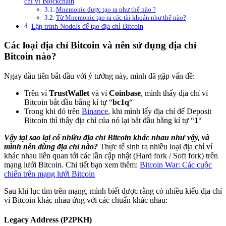
chỉ ví Blockchain
Mnemonic được tạo ra như thế nào ?
Từ Mnemonic tạo ra các tài khoản như thế nào?
Lập trình NodeJs để tạo địa chỉ Bitcoin
Các loại địa chỉ Bitcoin và nên sử dụng địa chỉ
Bitcoin nào?
Ngay đầu tiên bắt đầu với ý tưởng này, mình đã gặp vấn đề:
Trên ví
TrustWallet
và ví
Coinbase
, mình thấy địa chỉ ví
Bitcoin bắt đầu bằng kí tự “
bc1q
“
Trong khi đó trên
Binance
, khi mình lấy địa chỉ để Deposit
Bitcoin thì thấy địa chỉ của nó lại bắt đầu bằng kí tự “
1
“
Vậy tại sao lại có nhiều địa chỉ Bitcoin khác nhau như vậy, và
mình nên dùng địa chỉ nào?
Thực tế sinh ra nhiều loại địa chỉ ví
khác nhau liên quan tới các lần cập nhật (Hard fork / Soft fork) trên
mạng lưới Bitcoin. Chi tiết bạn xem thêm:
Bitcoin War: Các cuộc
chiến trên mạng lưới Bitcoin
Sau khi lục tìm trên mạng, mình biết được rằng có nhiều kiểu địa chỉ
ví Bitcoin khác nhau ứng với các chuẩn khác nhau:
Legacy Address (
P2PKH
)