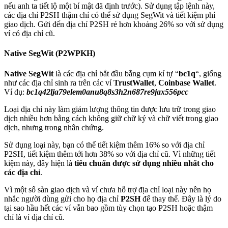
nếu anh ta tiết lộ một bí mật đã định trước). Sử dụng tập lệnh này,
các địa chỉ P2SH thậm chí có thể sử dụng SegWit và tiết kiệm phí
giao dịch. Gửi đến địa chỉ P2SH rẻ hơn khoảng 26% so với sử dụng
ví có địa chỉ cũ.
Native SegWit (
P2WPKH
)
Native SegWit
là các địa chỉ bắt đầu bằng cụm kí tự
“
bc1q
“, giống
như các địa chỉ sinh ra trên các ví
TrustWallet
,
Coinbase Wallet
.
Ví dụ:
bc1q42lja79elem0anu8q8s3h2n687re9jax556pcc
Loại địa chỉ này làm giảm lượng thông tin được lưu trữ trong giao
dịch nhiều hơn bằng cách không giữ chữ ký và chữ viết trong giao
dịch, nhưng trong nhân chứng.
Sử dụng loại này, bạn có thể tiết kiệm thêm 16% so với địa chỉ
P2SH, tiết kiệm thêm tới hơn 38% so với địa chỉ cũ. Vì những tiết
kiệm này, đây hiện là
tiêu chuẩn được sử dụng nhiều nhất cho
các địa chỉ
.
Vì một số sàn giao dịch và ví chưa hỗ trợ địa chỉ loại này nên họ
nhắc người dùng gửi cho họ địa chỉ
P2SH
để thay thế. Đây là lý do
tại sao hầu hết các ví vẫn bao gồm tùy chọn tạo P2SH hoặc thậm
chí là ví địa chỉ cũ.