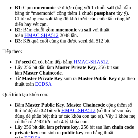
B1
: Cụm
mnemonic
sẽ được cộng với 1 chuỗi
salt
(bắt đầu
bằng từ “mnemonic” cộng thêm 1 chuỗi
passphare
tùy ý).
Chức năng của
salt
tăng độ khó trước các cuộc tấn công từ
điển hay vét cạn.
B2
: Băm chuỗi gồm
mnemonic
và
salt
với thuật
toán
HMAC-SHA512
2048 lần.
B3
: Kết quả cuối cùng thu được
seed
dài 512 bit.
Tiếp theo:
Từ
seed
đã có, băm tiếp bằng
HMAC-SHA512
.
Lấy 256 bit đầu làm
Master Private Key
, 256 bit sau
làm
Master Chaincode
.
Từ
Master Private Key
sinh ra
Master Public Key
dựa theo
thuật toán
ECDSA
Quá trình tạo khóa con:
Băm
Master Public Key
,
Master Chaincode
cộng thêm số
thứ tự độ dài
32 bit
với
HMAC-SHA512
(số thứ tự sau này
dùng để phân biệt thứ tự các khóa con tạo ra). Vậy 1 khóa mẹ
có thể có
2^32
tức hơn 4 tỷ khóa con.
Lấy 256 bit đầu làm
private key
, 256 bit sau làm
chain code
private key
con sinh ra
public key
con bằng thuật