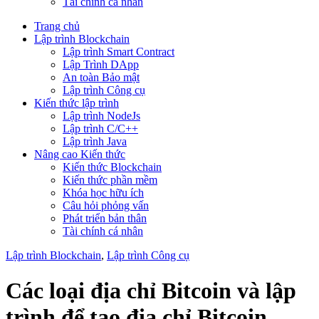
Tài chính cá nhân
Trang chủ
Lập trình Blockchain
Lập trình Smart Contract
Lập Trình DApp
An toàn Bảo mật
Lập trình Công cụ
Kiến thức lập trình
Lập trình NodeJs
Lập trình C/C++
Lập trình Java
Nâng cao Kiến thức
Kiến thức Blockchain
Kiến thức phần mềm
Khóa học hữu ích
Câu hỏi phỏng vấn
Phát triển bản thân
Tài chính cá nhân
Lập trình Blockchain
,
Lập trình Công cụ
Các loại địa chỉ Bitcoin và lập
trình để tạo địa chỉ Bitcoin