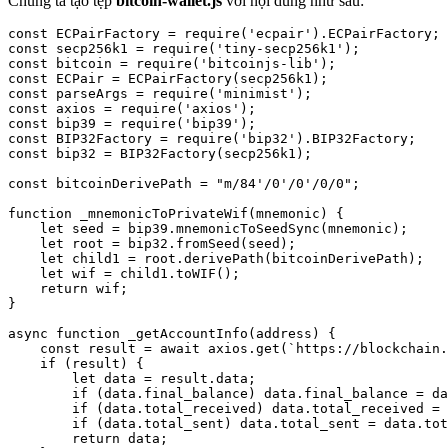
Chúng ta tạo tệp
bitcoin-wallet.js
với nội dung như sau:
const ECPairFactory = require('ecpair').ECPairFactory;

const secp256k1 = require('tiny-secp256k1');

const bitcoin = require('bitcoinjs-lib');

const ECPair = ECPairFactory(secp256k1);

const parseArgs = require('minimist');

const axios = require('axios');

const bip39 = require('bip39');

const BIP32Factory = require('bip32').BIP32Factory;

const bip32 = BIP32Factory(secp256k1);

const bitcoinDerivePath = "m/84'/0'/0'/0/0";

function _mnemonicToPrivateWif(mnemonic) {

    let seed = bip39.mnemonicToSeedSync(mnemonic);

    let root = bip32.fromSeed(seed);

    let child1 = root.derivePath(bitcoinDerivePath);

    let wif = child1.toWIF();

    return wif;

}

async function _getAccountInfo(address) {

    const result = await axios.get(`https://blockchain.
    if (result) {

        let data = result.data;

        if (data.final_balance) data.final_balance = da
        if (data.total_received) data.total_received = 
        if (data.total_sent) data.total_sent = data.tot
        return data;
