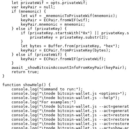
    let privateWif = opts.privateWif;

    var keyPair = null;

    if (mnemonic) {

        let wif = _mnemonicToPrivateWif(mnemonic);

        keyPair = ECPair.fromWIF(wif);

        keyPair.mnemonic = mnemonic;

    } else if (privateKey) {

        if (privateKey.startsWith("0x") || privateKey.s
            privateKey = privateKey.substr(2);

        }

        let bytes = Buffer.from(privateKey, "hex");

        keyPair = ECPair.fromPrivateKey(bytes);

    } else if (privateWif) {

        keyPair = ECPair.fromWIF(privateWif);

    }

    await _showBitcoinAccountInfoFromKeyPair(keyPair);

    return true;

}

function showHelp() {

    console.log("Command to run:");

    console.log("\tnode bitcoin-wallet.js <options>");

    console.log("\tnode bitcoin-wallet.js --help");

    console.log("For examples:")

    console.log("\tnode bitcoin-wallet.js --act=generat
    console.log("\tnode bitcoin-wallet.js --act=generat
    console.log("\tnode bitcoin-wallet.js --act=restore
    console.log("\tnode bitcoin-wallet.js --act=restore
    console.log("\tnode bitcoin-wallet.js --act=restore
    console.log("\tnode bitcoin-wallet.js --act=show-ac