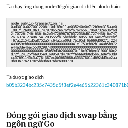
Ta chạy ứng dụng node để gửi giao dịch lên blockchain:
node public-transaction.js 
0ad3010a0270012208ff0df89c11ae035240e0e7f2b9ec315aae0
1081f12a9010a31747970652e676f6f676c65617069732e636f6d
2f70726f746f636f6c2e54726967676572536d617274436f6e747
261637412740a1541203555fb15bebbdc1a8551a8164e2f6ecebf
f67a121541d5a8752a5fc64a1ce09df7b195df6b669d09271f224
4a9059cbb000000000000000000000041e1753cb82b1a4ab5b872
e44a3de4bac553029874000000000000000000000000000000000
0000000000000006f05b59d3b20000070f18c97b8ec31900180c2
d72f124125fba935e01699597d470cffabaa9d9ad5b61a8ef63d9
cc57691145c5a778f387ec0b5685686a353378011d692dd5ce2aa
9b83a77a2378c5bb9ba97abca9897701
Ta được giao dịch
b05b3234bc235c7435d5f3ef2e4e65622361c340871b
Đóng gói giao dịch swap bằng
ngôn ngữ Go