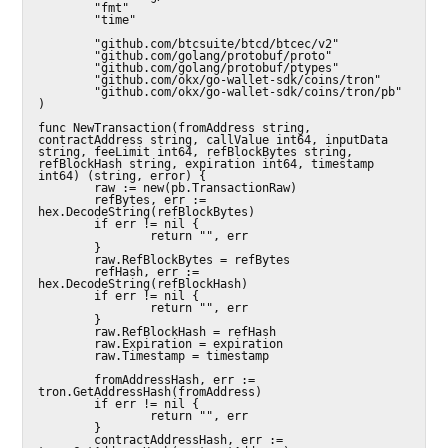
        "fmt"

        "time"

        "github.com/btcsuite/btcd/btcec/v2"

        "github.com/golang/protobuf/proto"

        "github.com/golang/protobuf/ptypes"

        "github.com/okx/go-wallet-sdk/coins/tron"

        "github.com/okx/go-wallet-sdk/coins/tron/pb"

)

func NewTransaction(fromAddress string, 
contractAddress string, callValue int64, inputData 
string, feeLimit int64, refBlockBytes string, 
refBlockHash string, expiration int64, timestamp 
int64) (string, error) {

        raw := new(pb.TransactionRaw)

        refBytes, err := 
hex.DecodeString(refBlockBytes)

        if err != nil {

                return "", err

        }

        raw.RefBlockBytes = refBytes

        refHash, err := 
hex.DecodeString(refBlockHash)

        if err != nil {

                return "", err

        }

        raw.RefBlockHash = refHash

        raw.Expiration = expiration

        raw.Timestamp = timestamp

        fromAddressHash, err := 
tron.GetAddressHash(fromAddress)

        if err != nil {

                return "", err

        }

        contractAddressHash, err := 