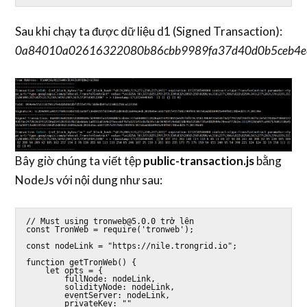
Sau khi chạy ta được dữ liệu d1 (Signed Transaction):
0a84010a02616322080b86cbb9989fa37d40d0b5ceb4e
Bây giờ chúng ta viết tệp
public-transaction.js
bằng
NodeJs với nội dung như sau:
// Must using tronweb@5.0.0 trở lên

const TronWeb = require('tronweb');

const nodeLink = "https://nile.trongrid.io";

function getTronWeb() {

    let opts = {

        fullNode: nodeLink,

        solidityNode: nodeLink,

        eventServer: nodeLink,

        privateKey: ""
