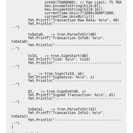
                int64(75000000), // Fee Limit: 75 TRX

                hex.EncodeToString(k1[6:8]),

                hex.EncodeToString(k2[8:16]),

                currentTime.Unix()*1000+3600*1000,

                currentTime.UnixMilli())

        fmt.Printf("Transaction Raw Data: %s\n", d0)

        fmt.Println("--------------------------------
--")

        txData0, _ := tron.ParseTxStr(d0)

        fmt.Printf("Transaction Info0: %v\n", 
txData0)

        fmt.Println("--------------------------------
--")

        txId, _ := tron.SignStart(d0)

        fmt.Printf("TxId: %s\n", txId)

        fmt.Println("--------------------------------
--")

        s, _ := tron.Sign(txId, pk)

        fmt.Printf("Signature: %v\n", s)

        fmt.Println("--------------------------------
--")

        d1, _ := tron.SignEnd(d0, s)

        fmt.Printf("Signed Transaction: %s\n", d1)

        fmt.Println("--------------------------------
--")

        txData1, _ := tron.ParseTxStr(d1)

        fmt.Printf("Transaction Info1: %v\n", 
txData1)

        fmt.Println("--------------------------------
--")

}
