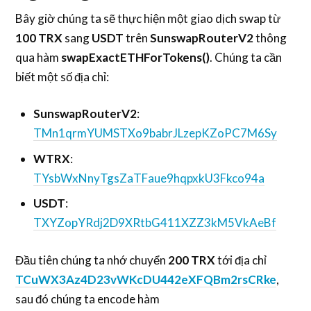
Bây giờ chúng ta sẽ thực hiện một giao dịch swap từ
100 TRX
sang
USDT
trên
SunswapRouterV2
thông
qua hàm
swapExactETHForTokens()
. Chúng ta cần
biết một số địa chỉ:
SunswapRouterV2
:
TMn1qrmYUMSTXo9babrJLzepKZoPC7M6Sy
WTRX
:
TYsbWxNnyTgsZaTFaue9hqpxkU3Fkco94a
USDT
:
TXYZopYRdj2D9XRtbG411XZZ3kM5VkAeBf
Đầu tiên chúng ta nhớ chuyển
200 TRX
tới địa chỉ
TCuWX3Az4D23vWKcDU442eXFQBm2rsCRke
,
sau đó chúng ta encode hàm