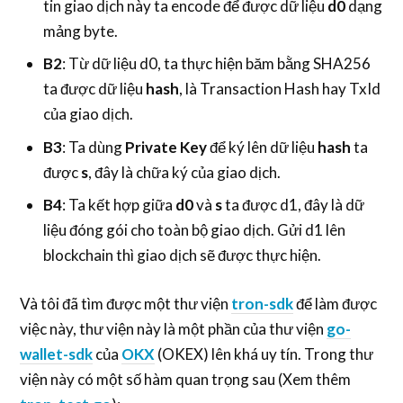
tin giao dịch này ta encode để được dữ liệu
d0
dạng
mảng byte.
B2
: Từ dữ liệu d0, ta thực hiện băm bằng SHA256
ta được dữ liệu
hash
, là Transaction Hash hay TxId
của giao dịch.
B3
: Ta dùng
Private Key
để ký lên dữ liệu
hash
ta
được
s
, đây là chữa ký của giao dịch.
B4
: Ta kết hợp giữa
d0
và
s
ta được d1, đây là dữ
liệu đóng gói cho toàn bộ giao dịch. Gửi d1 lên
blockchain thì giao dịch sẽ được thực hiện.
Và tôi đã tìm được một thư viện
tron-sdk
để làm được
việc này, thư viện này là một phần của thư viện
go-
wallet-sdk
của
OKX
(OKEX) lên khá uy tín. Trong thư
viện này có một số hàm quan trọng sau (Xem thêm