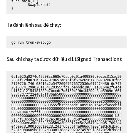
func main() {

        SwapToken()

Ta đánh lệnh sau để chạy:
go run tron-swap.go
Sau khi chạy ta được dữ liệu d1 (Signed Transaction):
0afa020a0274d42208cc668e76adb0c91a409880c0bcec315ad50
2081f12d0020a31747970652e676f6f676c65617069732e636f6d
2f70726f746f636f6c2e54726967676572536d617274436f6e747
2616374129a020a1541203555fb15bebbdc1a8551a8164e2f6ece
bff67a12154181839e7bccdc7d5f50419bc34209d8ae5969ef661
880c2d72f22e4017ff36ab5000000000000000000000000000000
00000000000000000000000000000000000000000000000000000
00000000000000000000000000000000000000000008000000000
0000000000000000203555fb15bebbdc1a8551a8164e2f6ecebff
67a00000000000000000000000000000000000000000000000000
0009184e729fff000000000000000000000000000000000000000
0000000000000000000000002000000000000000000000000fb3b
3134f13ccd2c81f4012e53024e8135d58fee00000000000000000
0000000eca9bc828a3005b9a3b909f2cc5c2a54794de05f7092a4
e4baec319001c0d1e1231241f6b3c6f4a966ddf2024a8dc61bad5
5281e980609b87032d3308138ca790202745789f86120f2b7b8af