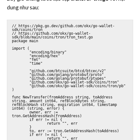
dung như sau:
// https://pkg.go.dev/github.com/okx/go-wallet-
sdk/coins/tron

// https://github.com/okx/go-wallet-
sdk/blob/main/coins/tron/tron_test.go

package main

import (

        "encoding/binary"

        "encoding/hex"

        "fmt"

        "time"

        "github.com/btcsuite/btcd/btcec/v2"

        "github.com/golang/protobuf/proto"

        "github.com/golang/protobuf/ptypes"

        "github.com/okx/go-wallet-sdk/coins/tron"

        "github.com/okx/go-wallet-sdk/coins/tron/pb"

)

func NewTransfer(fromAddress string, toAddress 
string, amount int64, refBlockBytes string, 
refBlockHash string, expiration int64, timestamp 
int64) (string, error) {

        owner, err := 
tron.GetAddressHash(fromAddress)

        if err != nil {

                return "", err

        }

        to, err := tron.GetAddressHash(toAddress)

        if err != nil {

                return "", err
