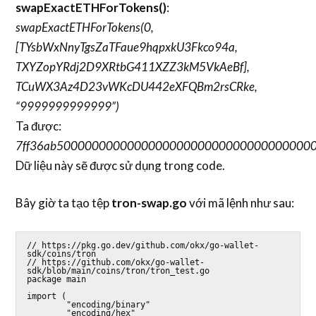
swapExactETHForTokens()
:
swapExactETHForTokens(0,
[TYsbWxNnyTgsZaTFaue9hqpxkU3Fkco94a,
TXYZopYRdj2D9XRtbG411XZZ3kM5VkAeBf],
TCuWX3Az4D23vWKcDU442eXFQBm2rsCRke,
“9999999999999”)
Ta được:
7ff36ab5000000000000000000000000000000000000
Dữ liệu này sẽ được sử dụng trong code.
Bây giờ ta tạo tệp
tron-swap.go
với mã lệnh như sau:
// https://pkg.go.dev/github.com/okx/go-wallet-
sdk/coins/tron

// https://github.com/okx/go-wallet-
sdk/blob/main/coins/tron/tron_test.go

package main

import (

        "encoding/binary"

        "encoding/hex"
