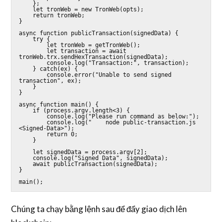
    };

    let tronWeb = new TronWeb(opts);

    return tronWeb;

}

async function publicTransaction(signedData) {

    try {

        let tronWeb = getTronWeb();

        let transaction = await 
tronWeb.trx.sendHexTransaction(signedData);

        console.log("Transaction:", transaction);

    } catch(ex) {

        console.error("Unable to send signed 
transaction", ex);

    }

}

async function main() {

    if (process.argv.length<3) {

        console.log("Please run command as below:");

        console.log("    node public-transaction.js 
<Signed-Data>");

        return 0;

    }

    let signedData = process.argv[2];

    console.log("Signed Data", signedData);

    await publicTransaction(signedData);

}

main();
Chúng ta chạy bằng lệnh sau để đẩy giao dịch lên