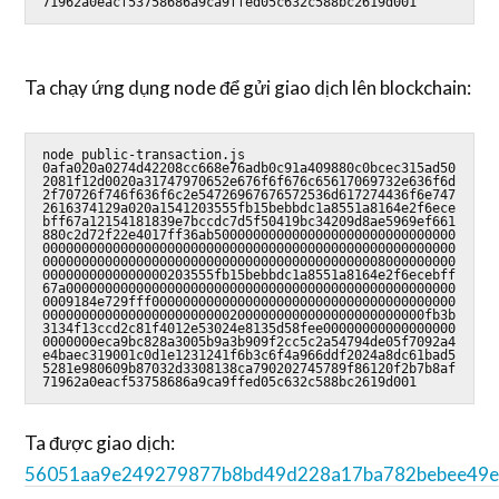
71962a0eacf53758686a9ca9ffed05c632c588bc2619d001
Ta chạy ứng dụng node để gửi giao dịch lên blockchain:
node public-transaction.js 
0afa020a0274d42208cc668e76adb0c91a409880c0bcec315ad50
2081f12d0020a31747970652e676f6f676c65617069732e636f6d
2f70726f746f636f6c2e54726967676572536d617274436f6e747
2616374129a020a1541203555fb15bebbdc1a8551a8164e2f6ece
bff67a12154181839e7bccdc7d5f50419bc34209d8ae5969ef661
880c2d72f22e4017ff36ab5000000000000000000000000000000
00000000000000000000000000000000000000000000000000000
00000000000000000000000000000000000000000008000000000
0000000000000000203555fb15bebbdc1a8551a8164e2f6ecebff
67a00000000000000000000000000000000000000000000000000
0009184e729fff000000000000000000000000000000000000000
0000000000000000000000002000000000000000000000000fb3b
3134f13ccd2c81f4012e53024e8135d58fee00000000000000000
0000000eca9bc828a3005b9a3b909f2cc5c2a54794de05f7092a4
e4baec319001c0d1e1231241f6b3c6f4a966ddf2024a8dc61bad5
5281e980609b87032d3308138ca790202745789f86120f2b7b8af
71962a0eacf53758686a9ca9ffed05c632c588bc2619d001
Ta được giao dịch:
56051aa9e249279877b8bd49d228a17ba782bebee49e