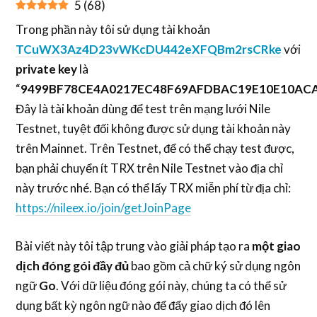
5
(
68
)
Trong phần này tôi sử dụng tài khoản
TCuWX3Az4D23vWKcDU442eXFQBm2rsCRke
với
private key
là
“
9499BF78CE4A0217EC48F69AFDBAC19E10E10AC
Đây là tài khoản dùng để test trên mạng lưới Nile
Testnet, tuyệt đối không được sử dụng tài khoản này
trên Mainnet. Trên Testnet, để có thể chạy test được,
bạn phải chuyển ít TRX trên Nile Testnet vào địa chỉ
này trước nhé. Bạn có thể lấy TRX miễn phí từ địa chỉ:
https://nileex.io/join/getJoinPage
Bài viết này tôi tập trung vào giải pháp tạo ra
một giao
dịch đóng gói đầy đủ
bao gồm cả chữ ký sử dụng ngôn
ngữ
Go
. Với dữ liệu đóng gói này, chúng ta có thể sử
dụng bất kỳ ngôn ngữ nào để đẩy giao dịch đó lên