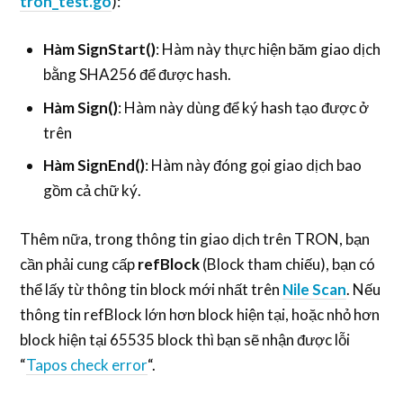
tron_test.go
):
Hàm SignStart()
: Hàm này thực hiện băm giao dịch
bằng SHA256 để được hash.
Hàm Sign()
: Hàm này dùng để ký hash tạo được ở
trên
Hàm SignEnd()
: Hàm này đóng gọi giao dịch bao
gồm cả chữ ký.
Thêm nữa, trong thông tin giao dịch trên TRON, bạn
cần phải cung cấp
refBlock
(Block tham chiếu), bạn có
thể lấy từ thông tin block mới nhất trên
Nile Scan
. Nếu
thông tin refBlock lớn hơn block hiện tại, hoặc nhỏ hơn
block hiện tại 65535 block thì bạn sẽ nhận được lỗi
“
Tapos check error
“.