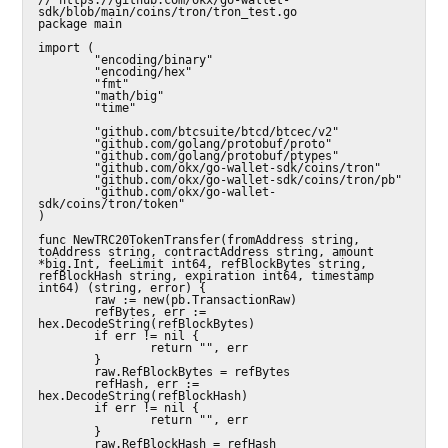
sdk/blob/main/coins/tron/tron_test.go

package main

import (

        "encoding/binary"

        "encoding/hex"

        "fmt"

        "math/big"

        "time"

        "github.com/btcsuite/btcd/btcec/v2"

        "github.com/golang/protobuf/proto"

        "github.com/golang/protobuf/ptypes"

        "github.com/okx/go-wallet-sdk/coins/tron"

        "github.com/okx/go-wallet-sdk/coins/tron/pb"

        "github.com/okx/go-wallet-
sdk/coins/tron/token"

)

func NewTRC20TokenTransfer(fromAddress string, 
toAddress string, contractAddress string, amount 
*big.Int, feeLimit int64, refBlockBytes string, 
refBlockHash string, expiration int64, timestamp 
int64) (string, error) {

        raw := new(pb.TransactionRaw)

        refBytes, err := 
hex.DecodeString(refBlockBytes)

        if err != nil {

                return "", err

        }

        raw.RefBlockBytes = refBytes

        refHash, err := 
hex.DecodeString(refBlockHash)

        if err != nil {

                return "", err

        }

        raw.RefBlockHash = refHash
