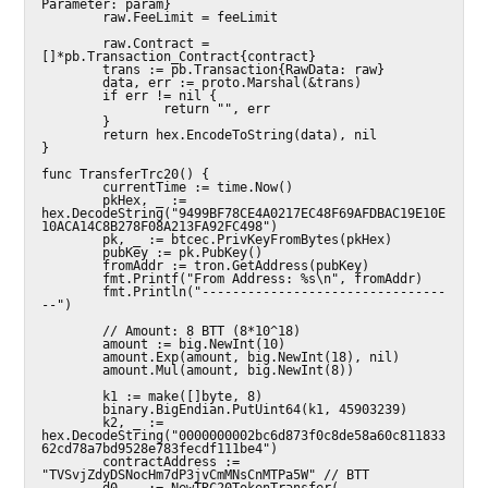
Parameter: param}

        raw.FeeLimit = feeLimit

        raw.Contract = 
[]*pb.Transaction_Contract{contract}

        trans := pb.Transaction{RawData: raw}

        data, err := proto.Marshal(&trans)

        if err != nil {

                return "", err

        }

        return hex.EncodeToString(data), nil

}

func TransferTrc20() {

        currentTime := time.Now()

        pkHex, _ := 
hex.DecodeString("9499BF78CE4A0217EC48F69AFDBAC19E10E
10ACA14C8B278F08A213FA92FC498")

        pk, _ := btcec.PrivKeyFromBytes(pkHex)

        pubKey := pk.PubKey()

        fromAddr := tron.GetAddress(pubKey)

        fmt.Printf("From Address: %s\n", fromAddr)

        fmt.Println("--------------------------------
--")

        // Amount: 8 BTT (8*10^18)

        amount := big.NewInt(10)

        amount.Exp(amount, big.NewInt(18), nil)

        amount.Mul(amount, big.NewInt(8))

        k1 := make([]byte, 8)

        binary.BigEndian.PutUint64(k1, 45903239)

        k2, _ := 
hex.DecodeString("0000000002bc6d873f0c8de58a60c811833
62cd78a7bd9528e783fecdf111be4")

        contractAddress := 
"TVSvjZdyDSNocHm7dP3jvCmMNsCnMTPa5W" // BTT

        d0, _ := NewTRC20TokenTransfer(
