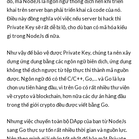
đó, mà NodeJs là ngôn ngữ thông dịch nên khi triển
khai trên server bạn phải triển khai cả code của nó.
Điều này đồng nghĩa với việc nếu server bị hack thì
Private Key sẽ rất dễ bị lộ, cho dù bạn có mã hóa kiểu
gì trong NodeJs đi nữa.
Như vậy để bảo vệ được Private Key, chúng ta nên xây
dựng ứng dụng bằng các ngôn ngữ biên dịch, ứng dụng
không thể dịch ngược từ tệp thực thi thành mã nguồn
được. Ngôn ngữ đó có thể C/C++, Go,… và Go là lựa
chọn ưu tiên hàng đầu, vì trên Go có rất nhiều thư viện
về crypto và blockchain, hơn nữa các dự án hàng đầu
trong thế giới crypto đều được viết bằng Go.
Nhưng việc chuyển toàn bộ DApp của bạn từ NodeJs
sang Go thực sự tốn rất nhiều thời gian và nguồn lực.
Nên theo mình giải pháp tốt nhất để bảo mật Private