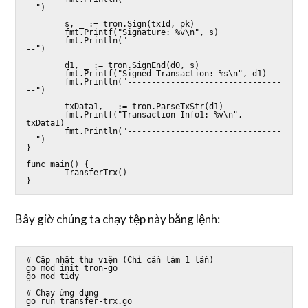
--")

        s, _ := tron.Sign(txId, pk)

        fmt.Printf("Signature: %v\n", s)

        fmt.Println("--------------------------------
--")

        d1, _ := tron.SignEnd(d0, s)

        fmt.Printf("Signed Transaction: %s\n", d1)

        fmt.Println("--------------------------------
--")

        txData1, _ := tron.ParseTxStr(d1)

        fmt.Printf("Transaction Info1: %v\n", 
txData1)

        fmt.Println("--------------------------------
--")

}

func main() {

        TransferTrx()

Bây giờ chúng ta chạy tệp này bằng lệnh:
# Cập nhật thư viện (Chỉ cần làm 1 lần)

go mod init tron-go

go mod tidy

# Chạy ứng dụng

go run transfer-trx.go