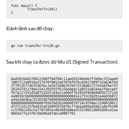
func main() {

        TransferTrc20()

Đánh lệnh sau để chạy:
go run transfer-trc20.go
Sau khi chạy ta được dữ liệu d1 (Signed Transaction):
0ad3010a0270012208ff0df89c11ae035240e0e7f2b9ec315aae0
1081f12a9010a31747970652e676f6f676c65617069732e636f6d
2f70726f746f636f6c2e54726967676572536d617274436f6e747
261637412740a1541203555fb15bebbdc1a8551a8164e2f6ecebf
f67a121541d5a8752a5fc64a1ce09df7b195df6b669d09271f224
4a9059cbb000000000000000000000041e1753cb82b1a4ab5b872
e44a3de4bac553029874000000000000000000000000000000000
0000000000000006f05b59d3b20000070f18c97b8ec31900180c2
d72f124125fba935e01699597d470cffabaa9d9ad5b61a8ef63d9
cc57691145c5a778f387ec0b5685686a353378011d692dd5ce2aa
9b83a77a2378c5bb9ba97abca9897701