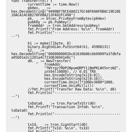
func TransferTrx() {

        currentTime := time.Now()

        pkHex, _ := 
hex.DecodeString("9499BF78CE4A0217EC48F69AFDBAC19E10E
10ACA14C8B278F08A213FA92FC498")

        pk, _ := btcec.PrivKeyFromBytes(pkHex)

        pubKey := pk.PubKey()

        fromAddr := tron.GetAddress(pubKey)

        fmt.Printf("From Address: %s\n", fromAddr)

        fmt.Println("--------------------------------
--")

        k1 := make([]byte, 8)

        binary.BigEndian.PutUint64(k1, 45900131)

        k2, _ := 
hex.DecodeString("0000000002bc61630b86cbb9989fa37dbfa
a95b01e2c1201a4c723d636041e8c")

        d0, _ := NewTransfer(

                fromAddr,

                "TWYrgz7RDP2NpumQRPY1jBmPKLWVSnrzWZ",

                int64(10000), // 0.01 TRX

                hex.EncodeToString(k1[6:8]),

                hex.EncodeToString(k2[8:16]),

                currentTime.Unix()*1000+3600*1000,

                currentTime.UnixMilli())

        //fmt.Printf("Transfer Raw Data: %s\n", d0)

        fmt.Println("--------------------------------
--")

        txData0, _ := tron.ParseTxStr(d0)

        fmt.Printf("Transaction Info0: %v\n", 
txData0)

        fmt.Println("--------------------------------
--")

        txId, _ := tron.SignStart(d0)

        fmt.Printf("TxId: %s\n", txId)

        fmt.Println("--------------------------------