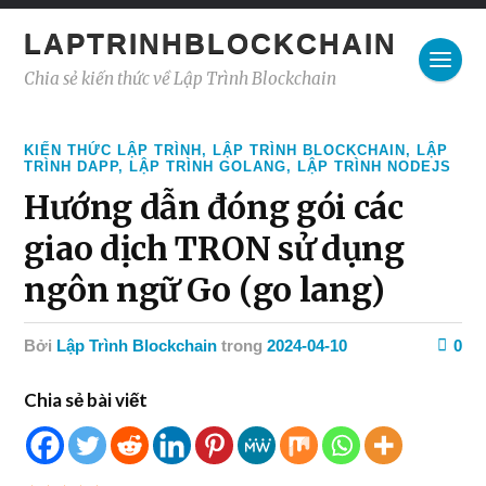
LAPTRINHBLOCKCHAIN
Chia sẻ kiến thức về Lập Trình Blockchain
KIẾN THỨC LẬP TRÌNH
,
LẬP TRÌNH BLOCKCHAIN
,
LẬP
TRÌNH DAPP
,
LẬP TRÌNH GOLANG
,
LẬP TRÌNH NODEJS
Hướng dẫn đóng gói các
giao dịch TRON sử dụng
ngôn ngữ Go (go lang)
Bởi
Lập Trình Blockchain
trong
2024-04-10
0
Chia sẻ bài viết