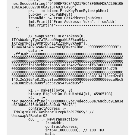
hex.DecodeString("9499BF78CE4A0217EC48F69AFDBAC19E10E
10ACA14C8B278F08A213FA92FC498")

        pk, _ := btcec.PrivKeyFromBytes(pkHex)

        pubKey := pk.PubKey()

        fromAddr := tron.GetAddress(pubKey)

        fmt.Printf("From Address: %s\n", fromAddr)

        fmt.Println("--------------------------------
--")

        // swapExactETHForTokens(0, 
[TYsbWxNnyTgsZaTFaue9hqpxkU3Fkco94a, 
TXYZopYRdj2D9XRtbG411XZZ3kM5VkAeBf], 
TCuWX3Az4D23vWKcDU442eXFQBm2rsCRke, "9999999999999")

        data := 
"7ff36ab500000000000000000000000000000000000000000000
00000000000000000000000000000000000000000000000000000
00000000000000000000000000000800000000000000000000000
00203555fb15bebbdc1a8551a8164e2f6ecebff67a00000000000
0000000000000000000000000000000000000000009184e729fff
00000000000000000000000000000000000000000000000000000
00000000002000000000000000000000000fb3b3134f13ccd2c81
f4012e53024e8135d58fee000000000000000000000000eca9bc8
28a3005b9a3b909f2cc5c2a54794de05f"

        k1 := make([]byte, 8)

        binary.BigEndian.PutUint64(k1, 45905108)

        k2, _ := 
hex.DecodeString("0000000002bc74d4cc668e76adb0c91a03e
e8136b0a315dc3d49a8d0a0f76d73")

        contractAddress := 
"TMn1qrmYUMSTXo9babrJLzepKZoPC7M6Sy" // 
UniswapV2Router02

        d0, _ := NewTransaction(

                fromAddr,

                contractAddress,

                int64(100000000), // 100 TRX

                data,
