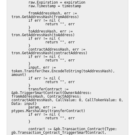
        raw.Expiration = expiration

        raw.Timestamp = timestamp

        fromAddressHash, err := 
tron.GetAddressHash(fromAddress)

        if err != nil {

                return "", err

        }

        toAddressHash, err := 
tron.GetAddressHash(toAddress)

        if err != nil {

                return "", err

        }

        contractAddressHash, err := 
tron.GetAddressHash(contractAddress)

        if err != nil {

                return "", err

        }

        input, err := 
token.Transfer(hex.EncodeToString(toAddressHash), 
amount)

        if err != nil {

                return "", err

        }

        transferContract := 
&pb.TriggerSmartContract{OwnerAddress: 
fromAddressHash, ContractAddress: 
contractAddressHash, CallValue: 0, CallTokenValue: 0, 
Data: input}

        param, err := 
ptypes.MarshalAny(transferContract)

        if err != nil {

                return "", err

        }

        contract := &pb.Transaction_Contract{Type: 
pb.Transaction_Contract_TriggerSmartContract, 