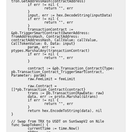
tron.GetAddressHash(contractAddress)

        if err != nil {

                return "", err

        }

        input, err := hex.DecodeString(inputData)

        if err != nil {

                return "", err

        }

        transactionContract := 
&pb.TriggerSmartContract{OwnerAddress: 
fromAddressHash, ContractAddress: 
contractAddressHash, CallValue: callValue, 
CallTokenValue: 0, Data: input}

        param, err := 
ptypes.MarshalAny(transactionContract)

        if err != nil {

                return "", err

        }

        contract := &pb.Transaction_Contract{Type: 
pb.Transaction_Contract_TriggerSmartContract, 
Parameter: param}

        raw.FeeLimit = feeLimit

        raw.Contract = 
[]*pb.Transaction_Contract{contract}

        trans := pb.Transaction{RawData: raw}

        data, err := proto.Marshal(&trans)

        if err != nil {

                return "", err

        }

        return hex.EncodeToString(data), nil

}

// Swap from TRX to USDT on SunSwapV2 on Nile

func SwapToken() {

        currentTime := time.Now()

        pkHex, _ := 