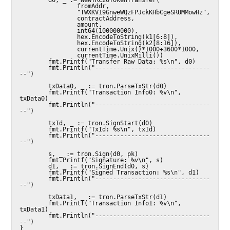
                fromAddr,

                "TWXKV19GnweWQzFPJckKHbCgeSRUMMowHz",

                contractAddress,

                amount,

                int64(100000000),

                hex.EncodeToString(k1[6:8]),

                hex.EncodeToString(k2[8:16]),

                currentTime.Unix()*1000+3600*1000,

                currentTime.UnixMilli())

        fmt.Printf("Transfer Raw Data: %s\n", d0)

        fmt.Println("--------------------------------
--")

        txData0, _ := tron.ParseTxStr(d0)

        fmt.Printf("Transaction Info0: %v\n", 
txData0)

        fmt.Println("--------------------------------
--")

        txId, _ := tron.SignStart(d0)

        fmt.Printf("TxId: %s\n", txId)

        fmt.Println("--------------------------------
--")

        s, _ := tron.Sign(d0, pk)

        fmt.Printf("Signature: %v\n", s)

        d1, _ := tron.SignEnd(d0, s)

        fmt.Printf("Signed Transaction: %s\n", d1)

        fmt.Println("--------------------------------
--")

        txData1, _ := tron.ParseTxStr(d1)

        fmt.Printf("Transaction Info1: %v\n", 
txData1)

        fmt.Println("--------------------------------
--")

}
