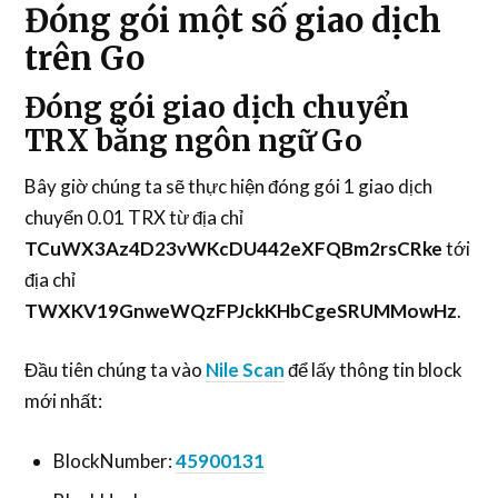
Đóng gói một số giao dịch
trên Go
Đóng gói giao dịch chuyển
TRX bằng ngôn ngữ Go
Bây giờ chúng ta sẽ thực hiện đóng gói 1 giao dịch
chuyển 0.01 TRX từ địa chỉ
TCuWX3Az4D23vWKcDU442eXFQBm2rsCRke
tới
địa chỉ
TWXKV19GnweWQzFPJckKHbCgeSRUMMowHz
.
Đầu tiên chúng ta vào
Nile Scan
để lấy thông tin block
mới nhất:
BlockNumber:
45900131