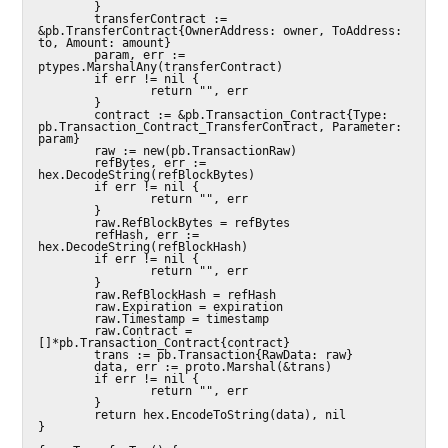
        }

        transferContract := 
&pb.TransferContract{OwnerAddress: owner, ToAddress: 
to, Amount: amount}

        param, err := 
ptypes.MarshalAny(transferContract)

        if err != nil {

                return "", err

        }

        contract := &pb.Transaction_Contract{Type: 
pb.Transaction_Contract_TransferContract, Parameter: 
param}

        raw := new(pb.TransactionRaw)

        refBytes, err := 
hex.DecodeString(refBlockBytes)

        if err != nil {

                return "", err

        }

        raw.RefBlockBytes = refBytes

        refHash, err := 
hex.DecodeString(refBlockHash)

        if err != nil {

                return "", err

        }

        raw.RefBlockHash = refHash

        raw.Expiration = expiration

        raw.Timestamp = timestamp

        raw.Contract = 
[]*pb.Transaction_Contract{contract}

        trans := pb.Transaction{RawData: raw}

        data, err := proto.Marshal(&trans)

        if err != nil {

                return "", err

        }

        return hex.EncodeToString(data), nil

}
