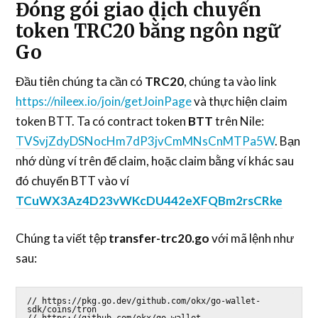
Đóng gói giao dịch chuyển
token TRC20 bằng ngôn ngữ
Go
Đầu tiên chúng ta cần có
TRC20
, chúng ta vào link
https://nileex.io/join/getJoinPage
và thực hiện claim
token BTT. Ta có contract token
BTT
trên Nile:
TVSvjZdyDSNocHm7dP3jvCmMNsCnMTPa5W
. Bạn
nhớ dùng ví trên để claim, hoặc claim bằng ví khác sau
đó chuyển BTT vào ví
TCuWX3Az4D23vWKcDU442eXFQBm2rsCRke
Chúng ta viết tệp
transfer-trc20.go
với mã lệnh như
sau:
// https://pkg.go.dev/github.com/okx/go-wallet-
sdk/coins/tron

// https://github.com/okx/go-wallet-