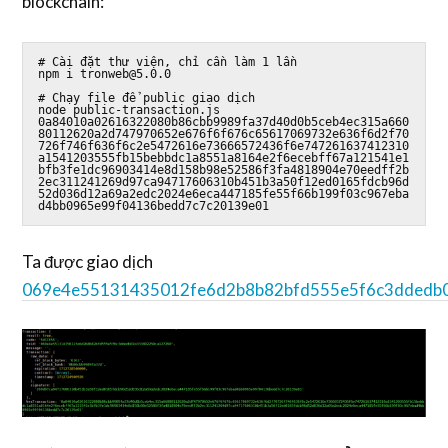
blockchain:
# Cài đặt thư viện, chỉ cần làm 1 lần

npm i tronweb@5.0.0

# Chạy file để public giao dịch

node public-transaction.js 
0a84010a02616322080b86cbb9989fa37d40d0b5ceb4ec315a660
80112620a2d747970652e676f6f676c65617069732e636f6d2f70
726f746f636f6c2e5472616e73666572436f6e747261637412310
a1541203555fb15bebbdc1a8551a8164e2f6ecebff67a121541e1
bfb3fe1dc96903414e8d158b98e52586f3fa4818904e70eedff2b
2ec311241269d97ca94717606310b451b3a50f12ed0165fdcb96d
52d036d12a69a2edc2024e6eca447185fe55f66b199f03c967eba
d4bb0965e99f04136bedd7c7c20139e01
Ta được giao dịch
069e4e55131435012fe6d2b8b82bfd555e5f6c3ddedb