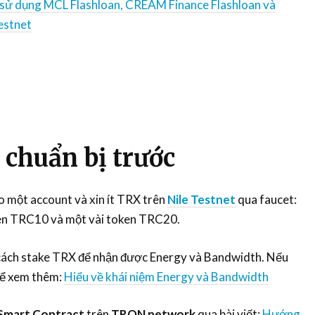
p sử dụng MCL Flashloan, CREAM Finance Flashloan và
estnet
 chuẩn bị trước
ạo một account và xin ít TRX trên
Nile Testnet
qua faucet:
oken TRC10 và một vài token TRC20.
 cách stake TRX để nhận được Energy và Bandwidth. Nếu
hể xem thêm:
Hiểu về khái niệm Energy và Bandwidth
Smart Contract
trên
TRON network
qua bài viết:
Hướng