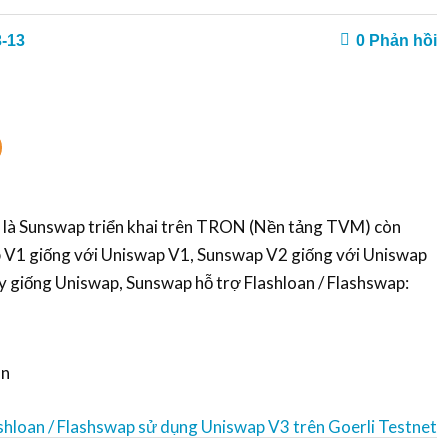
3-13
0
Phản hồi
c là Sunswap triển khai trên TRON (Nền tảng TVM) còn
p V1 giống với Uniswap V1, Sunswap V2 giống với Uniswap
 giống Uniswap, Sunswap hỗ trợ Flashloan / Flashswap:
an
shloan / Flashswap sử dụng Uniswap V3 trên Goerli Testnet