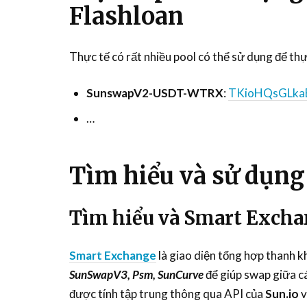
Flashloan
Thực tế có rất nhiều pool có thể sử dụng để thự
SunswapV2-USDT-WTRX
:
TKioHQsGLk
…
Tìm hiểu và sử dụng
Tìm hiểu và Smart Excha
Smart Exchange
là giao diện tổng hợp thanh k
SunSwapV3, Psm, SunCurve
để giúp swap giữa cá
được tính tập trung thông qua API của
Sun.io
v