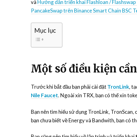
và
Hướng dẫn triển khai Flashloan / Flashswa
PancakeSwap trên Binance Smart Chain BSC T
Mục lục
Một số điều kiện cần
Trước khi bắt đầu bạn phải cài đặt
TronLink
, t
Nile Faucet
. Ngoài xin TRX, bạn có thể xin t
Bạn nên tìm hiểu sử dụng TronLink, TronScan,
bạn chưa biết về Energy và Bandwith, bạn có t
Bạn cũng nên tìm hiểu về lập trình và triển khai