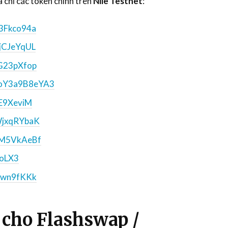
a chỉ các token chính trên
Nile Testnet
:
3Fkco94a
CJeYqUL
G23pXfop
Y3a9B8eYA3
E9XeviM
jxqRYbaK
M5VkAeBf
oLX3
wn9fKKk
 cho Flashswap /