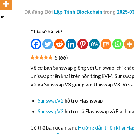
Đã đăng
Bởi
Lập Trình Blockchain
trong
2025-0
Chia sẻ bài viết
5
(
66
)
Về cơ bản Sunswap giống với Uniswap, chỉ khá
Uniswap trên khai trên nền tảng EVM. Sunswa
V2 và Sunswap V3 giống với Uniswap V3. Vì vậy
SunswapV2
hỗ trợ Flashswap
SunswapV3
hỗ trợ cả Flashswap và Flashlo
Có thể bạn quan tâm:
Hướng dẫn triển khai Fla