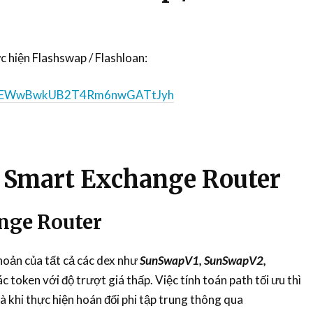
c hiện Flashswap / Flashloan:
aEWwBwkUB2T4Rm6nwGATtJyh
 Smart Exchange Router
nge Router
hoản của tất cả các dex như
SunSwapV1, SunSwapV2,
c token với độ trượt giá thấp. Việc tính toán path tối ưu thì
à khi thực hiện hoán đổi phi tập trung thông qua