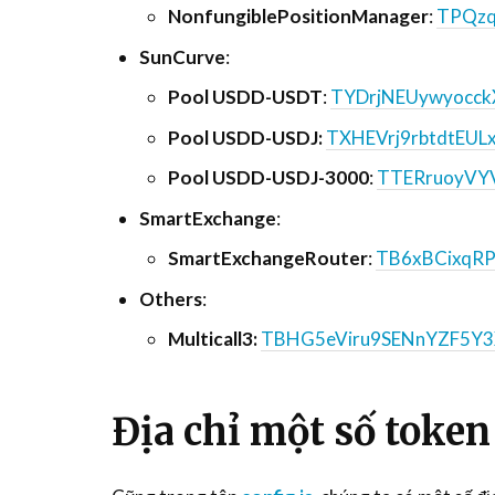
NonfungiblePositionManager
:
TPQzq
SunCurve
:
Pool USDD-USDT
:
TYDrjNEUywyocc
Pool USDD-USDJ:
TXHEVrj9rbtdtEU
Pool USDD-USDJ-3000
:
TTERruoyVY
SmartExchange
:
SmartExchangeRouter
:
TB6xBCixqRP
Others
:
Multicall3:
TBHG5eViru9SENnYZF5Y3
Địa chỉ một số token