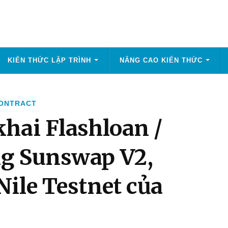
KIẾN THỨC LẬP TRÌNH
NÂNG CAO KIẾN THỨC
CONTRACT
hai Flashloan /
ng Sunswap V2,
ile Testnet của