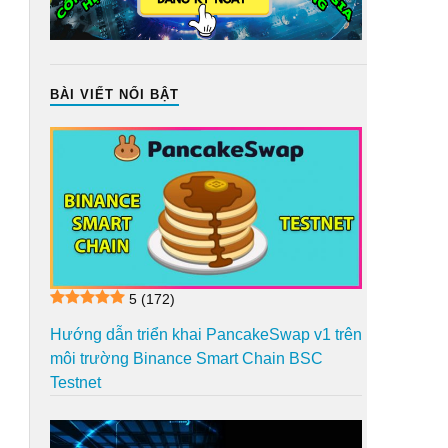
BÀI VIẾT NỔI BẬT
5
(172)
Hướng dẫn triển khai PancakeSwap v1 trên
môi trường Binance Smart Chain BSC
Testnet