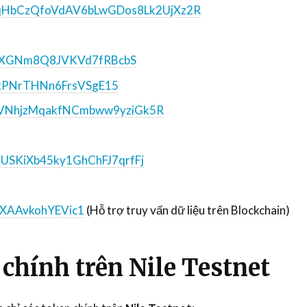
HbCzQfoVdAV6bLwGDos8Lk2UjXz2R
kXGNm8Q8JVKVd7fRBcbS
LxPNrTHNn6FrsVSgE15
VNhjzMqakfNCmbww9yziGk5R
USKiXb45ky1GhChFJ7qrfFj
XAAvkohYEVic1
(Hỗ trợ truy vấn dữ liệu trên Blockchain)
 chính trên Nile Testnet