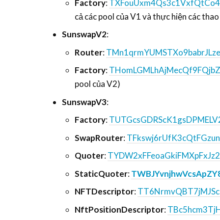
Factory
:
TXFouUxm4Qs3c1VxfQtCo
cả các pool của V1 và thực hiện các thao
SunswapV2
:
Router
:
TMn1qrmYUMSTXo9babrJLz
Factory
:
THomLGMLhAjMecQf9FQjbZ
pool của V2)
SunswapV3
:
Factory
:
TUTGcsGDRScK1gsDPMELV
SwapRouter
:
TFkswj6rUfK3cQtFGz
Quoter
:
TYDW2xFFeoaGkiFMXpFxJz
StaticQuoter
:
TWBJYvnjhwVcsApZY
NFTDescriptor
:
TT6NrmvQBT7jMJSc
NftPositionDescriptor
:
TBc5hcm3Tj