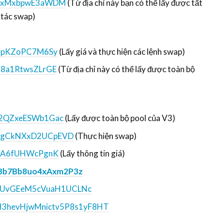
4xMxbpwE3aWDM
(Từ địa chỉ này bạn có thể lấy được tất
 tác swap)
epKZoPC7M6Sy
(Lấy giá và thực hiện các lệnh swap)
8a1RtwsZLrGE
(Từ địa chỉ này có thể lấy được toàn bộ
2QZxeESWb1Gac
(Lấy được toàn bộ pool của V3)
ungCkNXxD2UCpEVD
(Thực hiện swap)
2A6fUHWcPgnK
(Lấy thông tin giá)
8b7Bb8uo4xAxm2P3z
UvGEeM5cVuaH1UCLNc
H3hevHjwMnictv5P8s1yF8HT