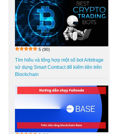
5
(90)
Tìm hiểu và tổng hợp một số bot Arbitrage
sử dụng Smart Contract để kiếm tiền trên
Blockchain